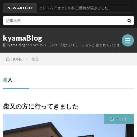
NEW ARTICLE
グッドコムアセットの株主優待が届きました
kyamaBlog
旧kyama.blogdns.net 本ページの一部はプロモーションが含まれています
柴又
HOME
柴又
柴又の方に行ってきました
フォト