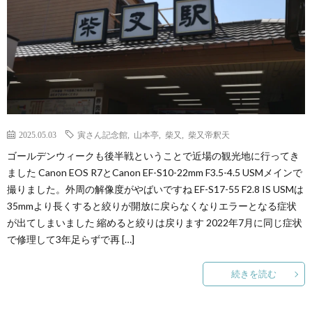
2025.05.03
寅さん記念館
,
山本亭
,
柴又
,
柴又帝釈天
ゴールデンウィークも後半戦ということで近場の観光地に行ってき
ました Canon EOS R7とCanon EF-S10-22mm F3.5-4.5 USMメインで
撮りました。外周の解像度がやばいですね EF-S17-55 F2.8 IS USMは
35mmより長くすると絞りが開放に戻らなくなりエラーとなる症状
が出てしまいました 縮めると絞りは戻ります 2022年7月に同じ症状
で修理して3年足らずで再 […]
続きを読む