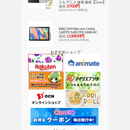
イル アニメ 保管 保存【/srm】
3700円
価格:
(2025/9/1 07:38時点)
WACOM Wacom Cintiq
16(DTK168) DTK168K4C
118800円
価格:
(2025/6/10 06:35時点)
おすすめショップ