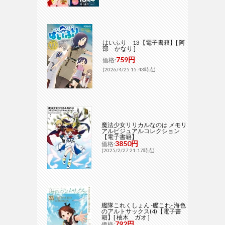
はいふり 13【電子書籍】[ 阿
部 かなり ]
759円
価格:
(2026/4/25 15:43時点)
魔法少女リリカルなのは メモリ
アルビジュアルコレクション
【電子書籍】
3850円
価格:
(2025/2/27 21:17時点)
艦隊これくしょん -艦これ- 海色
のアルトサックス(4)【電子書
籍】[ 柚木 ガオ ]
792円
価格: