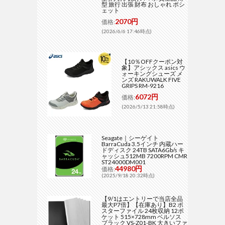
型 旅行 出張 財布 おしゃれ ポシ
ェット
2070円
価格:
(2026/6/6 17:46時点)
【10％OFFクーポン対
象】アシックス asics ウ
ォーキングシューズ メ
ンズ RAKUWALK FIVE
GRIPS RM-9216
6072円
価格:
(2026/5/13 21:58時点)
Seagate｜シーゲイト
BarraCuda 3.5インチ 内蔵ハー
ドディスク 24TB SATA6Gb/s キ
ャッシュ512MB 7200RPM CMR
ST24000DM001
44980円
価格:
(2025/9/18 20:32時点)
【9/1はエントリーで当店全品
最大P7倍】【在庫あり】B2 ポ
スターファイル 24枚収納 12ポ
ケット 515×728mm ベルソス
ブラック VS-Z01-BK 大きいファ