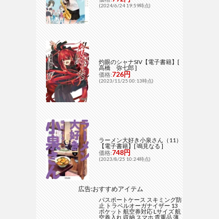
(2024/6/24 19:59時点)
灼眼のシャナSIV【電子書籍】[
高橋 弥七郎 ]
726円
価格:
(2023/11/25 00:13時点)
ラーメン大好き小泉さん（11）
【電子書籍】[ 鳴見なる ]
748円
価格:
(2023/8/25 10:24時点)
広告:おすすめアイテム
パスポートケース スキミング防
止 トラベルオーガナイザー 13
ポケット 航空券対応 Lサイズ 航
空券入れ 収納 スマホ 貴重品 薄