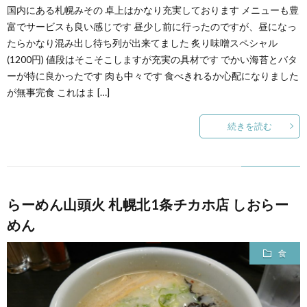
国内にある札幌みその 卓上はかなり充実しております メニューも豊
富でサービスも良い感じです 昼少し前に行ったのですが、昼になっ
たらかなり混み出し待ち列が出来てました 炙り味噌スペシャル
(1200円) 値段はそこそこしますが充実の具材です でかい海苔とバタ
ーが特に良かったです 肉も中々です 食べきれるか心配になりました
が無事完食 これはま […]
続きを読む
らーめん山頭火 札幌北1条チカホ店 しおらー
めん
食