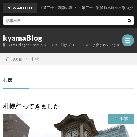
 前段作戦：反撃！第三十一戦隊の戦い E1 第三十一戦隊駆逐艦の出撃 九州沖/南西諸
NEW ARTICLE
kyamaBlog
旧kyama.blogdns.net 本ページの一部はプロモーションが含まれています
札幌
HOME
札幌
札幌行ってきました
私事