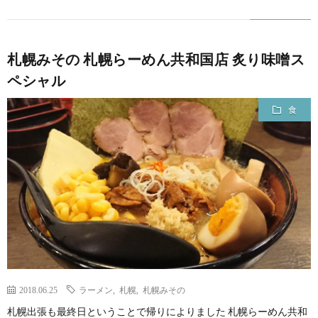
札幌みその 札幌らーめん共和国店 炙り味噌ス
ペシャル
食
2018.06.25
ラーメン
,
札幌
,
札幌みその
札幌出張も最終日ということで帰りによりました 札幌らーめん共和