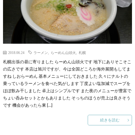
2018.06.24
ラーメン
,
らーめん山頭火
,
札幌
札幌出張の昼に寄りました らーめん山頭火です 地下にありそこそこ
の広さです 本店は旭川ですが、今は全国どころか海外展開もしてま
すね しおらーめん 基本メニューにしておきました 久々にナルトの
乗っているラーメンを食べた気がします 丁度よい塩加減でスープを
ほぼ飲み干しました 卓上はシンプルです また夜のメニューが豊富で
ちょい呑みセットとかもありました そっちのほうが売上は良さそう
です 機会があったら東 […]
続きを読む