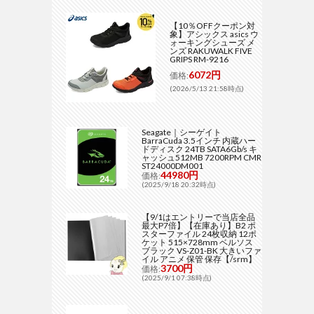
【10％OFFクーポン対
象】アシックス asics ウ
ォーキングシューズ メ
ンズ RAKUWALK FIVE
GRIPS RM-9216
6072円
価格:
(2026/5/13 21:58時点)
Seagate｜シーゲイト
BarraCuda 3.5インチ 内蔵ハー
ドディスク 24TB SATA6Gb/s キ
ャッシュ512MB 7200RPM CMR
ST24000DM001
44980円
価格:
(2025/9/18 20:32時点)
【9/1はエントリーで当店全品
最大P7倍】【在庫あり】B2 ポ
スターファイル 24枚収納 12ポ
ケット 515×728mm ベルソス
ブラック VS-Z01-BK 大きいファ
イル アニメ 保管 保存【/srm】
3700円
価格:
(2025/9/1 07:38時点)