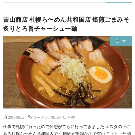
吉山商店 札幌ら〜めん共和国店 焙煎ごまみそ
炙りとろ旨チャーシュー麺
食
2018.06.22
ラーメン
,
吉山商店
,
札幌
仕事で札幌に行ったので休憩がてらに行ってきました エスタの上に
ある札幌ら〜めん共和国内です 時間が半端なので空いていました 焙