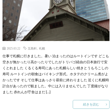
2025.03.22
五島軒
,
札幌
仕事で札幌に行きました。暑い 泊まったのはルートインです どこも
空きが無かったり高かったりでしたがトリバゴ経由の日本旅行で安
くとれました くるくる寿司にあった札幌らしい焼きとうもろこしの
寿司 ルートインの朝食はバイキング形式。ホタテのクリーム煮がよ
かったです そして仕事はあっさり昼前に終わりました 近くに札幌時
計台があったので観ました。中には入りませんでした 丁度鐘がなり
ました 赤れんが庁舎はまだ […]
続きを読む