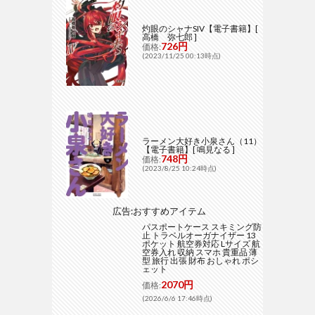
灼眼のシャナSIV【電子書籍】[
高橋 弥七郎 ]
726円
価格:
(2023/11/25 00:13時点)
ラーメン大好き小泉さん（11）
【電子書籍】[ 鳴見なる ]
748円
価格:
(2023/8/25 10:24時点)
広告:おすすめアイテム
パスポートケース スキミング防
止 トラベルオーガナイザー 13
ポケット 航空券対応 Lサイズ 航
空券入れ 収納 スマホ 貴重品 薄
型 旅行 出張 財布 おしゃれ ポシ
ェット
2070円
価格:
(2026/6/6 17:46時点)