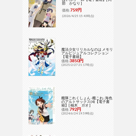
部 かなり ]
759円
価格:
(2026/4/25 15:43時点)
魔法少女リリカルなのは メモリ
アルビジュアルコレクション
【電子書籍】
3850円
価格:
(2025/2/27 21:17時点)
艦隊これくしょん -艦これ- 海色
のアルトサックス(4)【電子書
籍】[ 柚木 ガオ ]
792円
価格:
(2024/6/24 19:59時点)