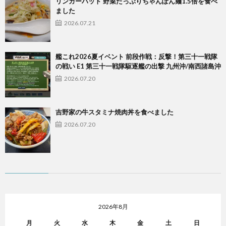
リンガーハット 野菜たっぷりちゃんぽん麺1.5倍を食べ
ました
2026.07.21
艦これ2026夏イベント 前段作戦：反撃！第三十一戦隊
の戦い E1 第三十一戦隊駆逐艦の出撃 九州沖/南西諸島沖
2026.07.20
吉野家の牛スタミナ焼肉丼を食べました
2026.07.20
2026年8月
月
火
水
木
金
土
日