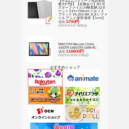
【9/1はエントリーで当店全品
最大P7倍】【在庫あり】B2 ポ
スターファイル 24枚収納 12ポ
ケット 515×728mm ベルソス
ブラック VS-Z01-BK 大きいファ
イル アニメ 保管 保存【/srm】
3700円
価格:
(2025/9/1 07:38時点)
WACOM Wacom Cintiq
16(DTK168) DTK168K4C
118800円
価格:
(2025/6/10 06:35時点)
おすすめショップ