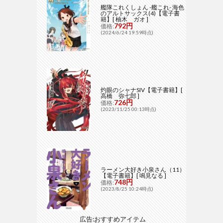
艦隊これくしょん -艦これ- 海色
のアルトサックス(4)【電子書
籍】[ 柚木 ガオ ]
792円
価格:
(2024/6/24 19:59時点)
灼眼のシャナSIV【電子書籍】[
高橋 弥七郎 ]
726円
価格:
(2023/11/25 00:13時点)
ラーメン大好き小泉さん（11）
【電子書籍】[ 鳴見なる ]
748円
価格:
(2023/8/25 10:24時点)
広告:おすすめアイテム