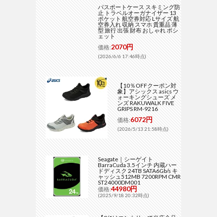
パスポートケース スキミング防
止 トラベルオーガナイザー 13
ポケット 航空券対応 Lサイズ 航
空券入れ 収納 スマホ 貴重品 薄
型 旅行 出張 財布 おしゃれ ポシ
ェット
2070円
価格:
(2026/6/6 17:46時点)
【10％OFFクーポン対
象】アシックス asics ウ
ォーキングシューズ メ
ンズ RAKUWALK FIVE
GRIPS RM-9216
6072円
価格:
(2026/5/13 21:58時点)
Seagate｜シーゲイト
BarraCuda 3.5インチ 内蔵ハー
ドディスク 24TB SATA6Gb/s キ
ャッシュ512MB 7200RPM CMR
ST24000DM001
44980円
価格:
(2025/9/18 20:32時点)