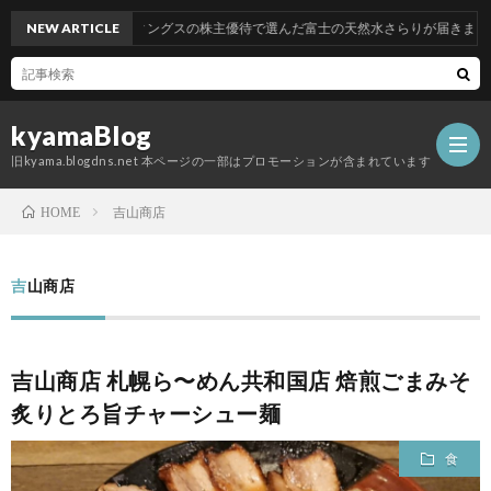
TOKAIホールディングスの株主優待で選んだ富士の天然水さらりが届きました
NEW ARTICLE
kyamaBlog
旧kyama.blogdns.net 本ページの一部はプロモーションが含まれています
吉山商店
HOME
吉山商店
吉山商店 札幌ら〜めん共和国店 焙煎ごまみそ
炙りとろ旨チャーシュー麺
食