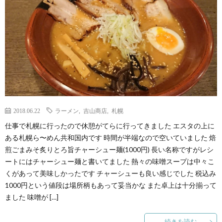
2018.06.22
ラーメン
,
吉山商店
,
札幌
仕事で札幌に行ったので休憩がてらに行ってきました エスタの上に
ある札幌ら〜めん共和国内です 時間が半端なので空いていました 焙
煎ごまみそ炙りとろ旨チャーシュー麺(1000円) 長い名称ですがレシ
ートにはチャーシュー麺と書いてました 熱々の味噌スープは中々こ
くがあって美味しかったです チャーシューも良い感じでした 税込み
1000円という値段は場所柄もあって妥当かな また卓上は十分揃って
ました 味噌が […]
続きを読む