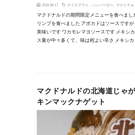
2026.06.17
テイクアウト
,
ハンバーガー
,
マクドナル
マクドナルドの期間限定メニューを食べました
リンプを食べました アボカドはソースです
美味いです ワカモレマヨソースです メキシ
ス量が中々多くて、味は程よい辛さ メキシ
マクドナルドの北海道じゃ
キンマックナゲット