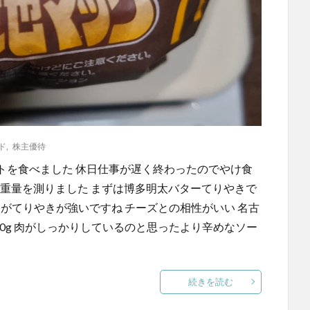
ド
,
株主優待
トを食べました 休日仕事が遅く終わったのでやけ食
で重量を測りました まずは博多明太バターてりやきで
すがてりやきが強いですね チーズとの相性がいい 名古
90g 肉がしっかりしているのと思ったより辛めなソー
続きを読む