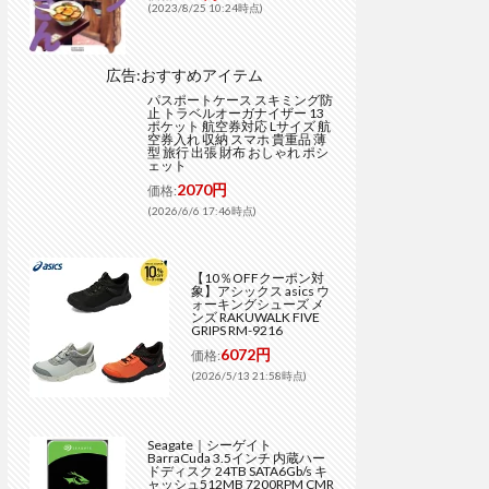
(2023/8/25 10:24時点)
広告:おすすめアイテム
パスポートケース スキミング防
止 トラベルオーガナイザー 13
ポケット 航空券対応 Lサイズ 航
空券入れ 収納 スマホ 貴重品 薄
型 旅行 出張 財布 おしゃれ ポシ
ェット
2070円
価格:
(2026/6/6 17:46時点)
【10％OFFクーポン対
象】アシックス asics ウ
ォーキングシューズ メ
ンズ RAKUWALK FIVE
GRIPS RM-9216
6072円
価格:
(2026/5/13 21:58時点)
Seagate｜シーゲイト
BarraCuda 3.5インチ 内蔵ハー
ドディスク 24TB SATA6Gb/s キ
ャッシュ512MB 7200RPM CMR