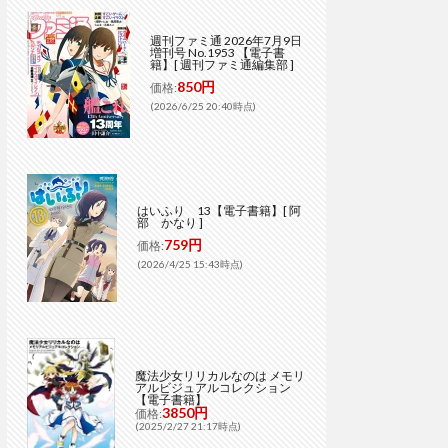
週刊ファミ通 2026年7月9日
増刊号 No.1953 【電子書
籍】[ 週刊ファミ通編集部 ]
850円
価格:
(2026/6/25 20:40時点)
はいふり 13【電子書籍】[ 阿
部 かなり ]
759円
価格:
(2026/4/25 15:43時点)
魔法少女リリカルなのは メモリ
アルビジュアルコレクション
【電子書籍】
3850円
価格:
(2025/2/27 21:17時点)