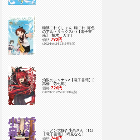
艦隊これくしょん -艦これ- 海色
のアルトサックス(4)【電子書
籍】[ 柚木 ガオ ]
792円
価格:
(2024/6/24 19:59時点)
灼眼のシャナSIV【電子書籍】[
高橋 弥七郎 ]
726円
価格:
(2023/11/25 00:13時点)
ラーメン大好き小泉さん（11）
【電子書籍】[ 鳴見なる ]
748円
価格: