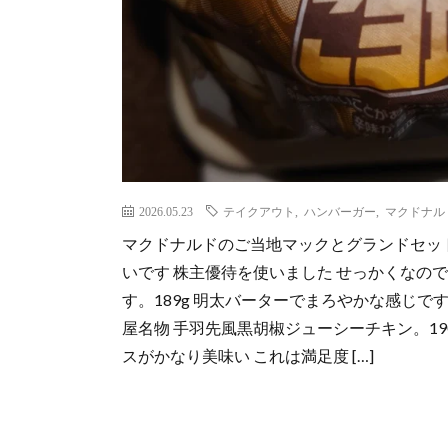
2026.05.23
テイクアウト
,
ハンバーガー
,
マクドナル
マクドナルドのご当地マックとグランドセッ
いです 株主優待を使いました せっかくなの
す。189g 明太バーターでまろやかな感じで
屋名物 手羽先風黒胡椒ジューシーチキン。1
スがかなり美味い これは満足度 […]