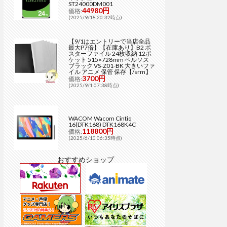
ST24000DM001
44980円
価格:
(2025/9/18 20:32時点)
【9/1はエントリーで当店全品
最大P7倍】【在庫あり】B2 ポ
スターファイル 24枚収納 12ポ
ケット 515×728mm ベルソス
ブラック VS-Z01-BK 大きいファ
イル アニメ 保管 保存【/srm】
3700円
価格:
(2025/9/1 07:38時点)
WACOM Wacom Cintiq
16(DTK168) DTK168K4C
118800円
価格:
(2025/6/10 06:35時点)
おすすめショップ