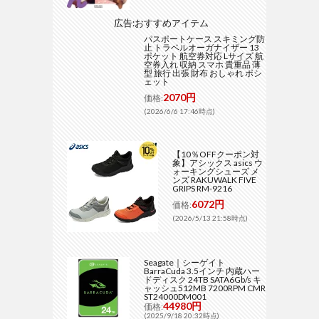
広告:おすすめアイテム
パスポートケース スキミング防
止 トラベルオーガナイザー 13
ポケット 航空券対応 Lサイズ 航
空券入れ 収納 スマホ 貴重品 薄
型 旅行 出張 財布 おしゃれ ポシ
ェット
2070円
価格:
(2026/6/6 17:46時点)
【10％OFFクーポン対
象】アシックス asics ウ
ォーキングシューズ メ
ンズ RAKUWALK FIVE
GRIPS RM-9216
6072円
価格:
(2026/5/13 21:58時点)
Seagate｜シーゲイト
BarraCuda 3.5インチ 内蔵ハー
ドディスク 24TB SATA6Gb/s キ
ャッシュ512MB 7200RPM CMR
ST24000DM001
44980円
価格:
(2025/9/18 20:32時点)