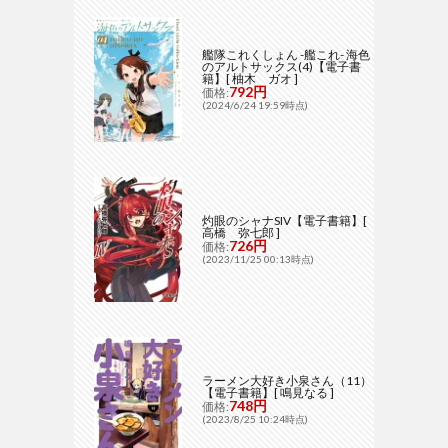
艦隊これくしょん -艦これ- 海色
のアルトサックス(4)【電子書
籍】[ 柚木 ガオ ]
792円
価格:
(2024/6/24 19:59時点)
灼眼のシャナSIV【電子書籍】[
高橋 弥七郎 ]
726円
価格:
(2023/11/25 00:13時点)
ラーメン大好き小泉さん（11）
【電子書籍】[ 鳴見なる ]
748円
価格:
(2023/8/25 10:24時点)