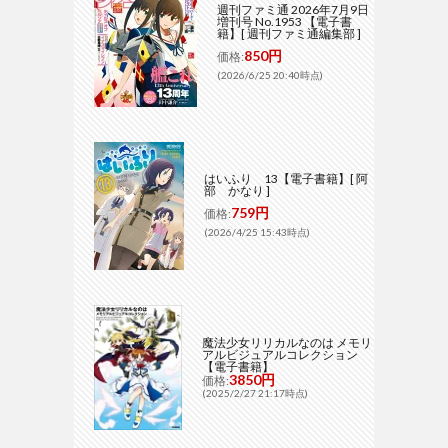
週刊ファミ通 2026年7月9日
増刊号 No.1953 【電子書
籍】[ 週刊ファミ通編集部 ]
850円
価格:
(2026/6/25 20:40時点)
はいふり 13【電子書籍】[ 阿
部 かなり ]
759円
価格:
(2026/4/25 15:43時点)
魔法少女リリカルなのは メモリ
アルビジュアルコレクション
【電子書籍】
3850円
価格:
(2025/2/27 21:17時点)