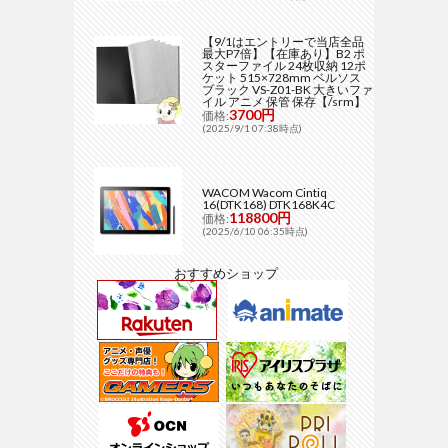
【9/1はエントリーで当店全品
最大P7倍】【在庫あり】B2 ポ
スターファイル 24枚収納 12ポ
ケット 515×728mm ベルソス
ブラック VS-Z01-BK 大きいファ
イル アニメ 保管 保存【/srm】
3700円
価格:
(2025/9/1 07:38時点)
WACOM Wacom Cintiq
16(DTK168) DTK168K4C
118800円
価格:
(2025/6/10 06:35時点)
おすすめショップ