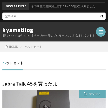
NEW ARTICLE
令和八年六月作戦 主力艦隊第三群(101～500位)に入りました
kyamaBlog
旧kyama.blogdns.net 本ページの一部はプロモーションが含まれています
ヘッドセット
HOME
ヘッドセット
Jabra Talk 45を買ったよ
デジモノ