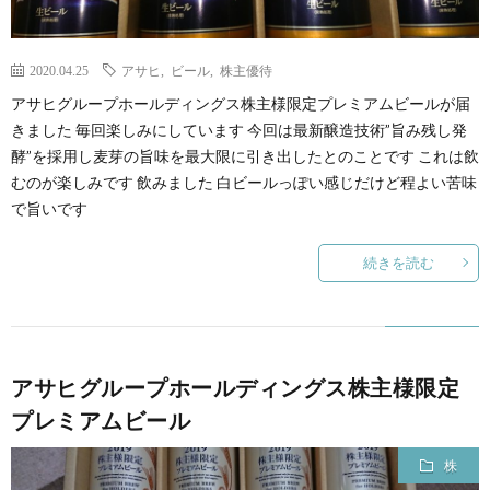
2020.04.25
アサヒ
,
ビール
,
株主優待
アサヒグループホールディングス株主様限定プレミアムビールが届
きました 毎回楽しみにしています 今回は最新醸造技術”旨み残し発
酵”を採用し麦芽の旨味を最大限に引き出したとのことです これは飲
むのが楽しみです 飲みました 白ビールっぽい感じだけど程よい苦味
で旨いです
続きを読む
アサヒグループホールディングス株主様限定
プレミアムビール
株