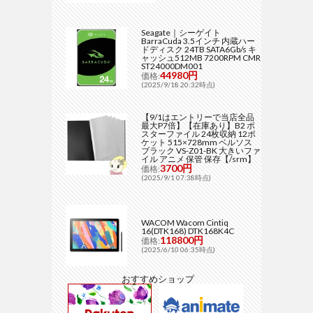
Seagate｜シーゲイト
BarraCuda 3.5インチ 内蔵ハー
ドディスク 24TB SATA6Gb/s キ
ャッシュ512MB 7200RPM CMR
ST24000DM001
44980円
価格:
(2025/9/18 20:32時点)
【9/1はエントリーで当店全品
最大P7倍】【在庫あり】B2 ポ
スターファイル 24枚収納 12ポ
ケット 515×728mm ベルソス
ブラック VS-Z01-BK 大きいファ
イル アニメ 保管 保存【/srm】
3700円
価格:
(2025/9/1 07:38時点)
WACOM Wacom Cintiq
16(DTK168) DTK168K4C
118800円
価格:
(2025/6/10 06:35時点)
おすすめショップ