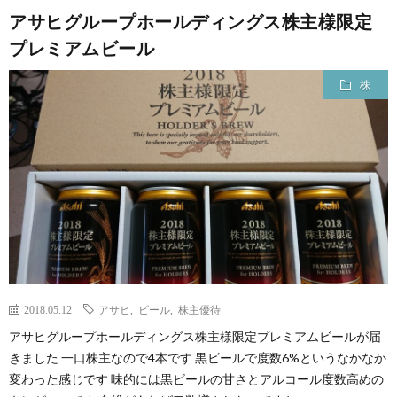
アサヒグループホールディングス株主様限定
プレミアムビール
株
2018.05.12
アサヒ
,
ビール
,
株主優待
アサヒグループホールディングス株主様限定プレミアムビールが届
きました 一口株主なので4本です 黒ビールで度数6%というなかなか
変わった感じです 味的には黒ビールの甘さとアルコール度数高めの