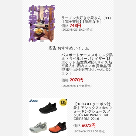
ラーメン大好き小泉さん（11）
【電子書籍】[ 鳴見なる ]
748円
価格:
(2023/8/25 10:24時点)
広告:おすすめアイテム
パスポートケース スキミング防
止 トラベルオーガナイザー 13
ポケット 航空券対応 Lサイズ 航
空券入れ 収納 スマホ 貴重品 薄
型 旅行 出張 財布 おしゃれ ポシ
ェット
2070円
価格:
(2026/6/6 17:46時点)
【10％OFFクーポン対
象】アシックス asics ウ
ォーキングシューズ メ
ンズ RAKUWALK FIVE
GRIPS RM-9216
6072円
価格:
(2026/5/13 21:58時点)