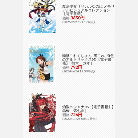
魔法少女リリカルなのは メモリ
アルビジュアルコレクション
【電子書籍】
3850円
価格:
(2025/2/27 21:17時点)
艦隊これくしょん -艦これ- 海色
のアルトサックス(4)【電子書
籍】[ 柚木 ガオ ]
792円
価格:
(2024/6/24 19:59時点)
灼眼のシャナSIV【電子書籍】[
高橋 弥七郎 ]
726円
価格:
(2023/11/25 00:13時点)