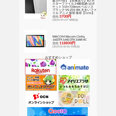
最大P7倍】【在庫あり】B2 ポ
スターファイル 24枚収納 12ポ
ケット 515×728mm ベルソス
ブラック VS-Z01-BK 大きいファ
イル アニメ 保管 保存【/srm】
3700円
価格:
(2025/9/1 07:38時点)
WACOM Wacom Cintiq
16(DTK168) DTK168K4C
118800円
価格:
(2025/6/10 06:35時点)
おすすめショップ