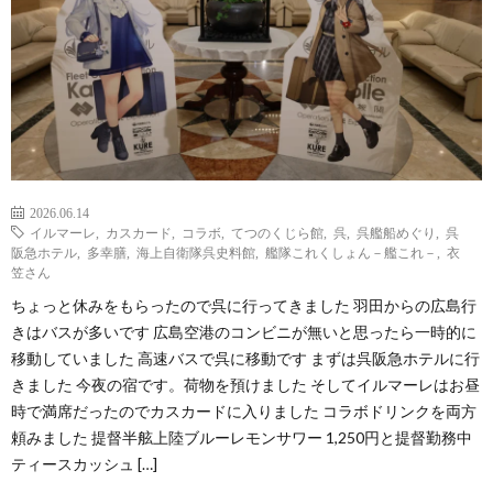
2026.06.14
イルマーレ
,
カスカード
,
コラボ
,
てつのくじら館
,
呉
,
呉艦船めぐり
,
呉
阪急ホテル
,
多幸膳
,
海上自衛隊呉史料館
,
艦隊これくしょん－艦これ－
,
衣
笠さん
ちょっと休みをもらったので呉に行ってきました 羽田からの広島行
きはバスが多いです 広島空港のコンビニが無いと思ったら一時的に
移動していました 高速バスで呉に移動です まずは呉阪急ホテルに行
きました 今夜の宿です。荷物を預けました そしてイルマーレはお昼
時で満席だったのでカスカードに入りました コラボドリンクを両方
頼みました 提督半舷上陸ブルーレモンサワー 1,250円と提督勤務中
ティースカッシュ […]