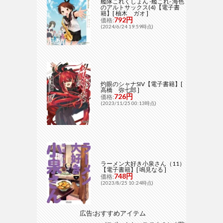
艦隊これくしょん -艦これ- 海色
のアルトサックス(4)【電子書
籍】[ 柚木 ガオ ]
792円
価格:
(2024/6/24 19:59時点)
灼眼のシャナSIV【電子書籍】[
高橋 弥七郎 ]
726円
価格:
(2023/11/25 00:13時点)
ラーメン大好き小泉さん（11）
【電子書籍】[ 鳴見なる ]
748円
価格:
(2023/8/25 10:24時点)
広告:おすすめアイテム