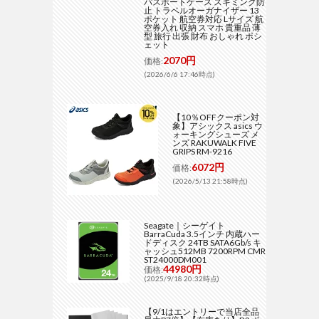
パスポートケース スキミング防
止 トラベルオーガナイザー 13
ポケット 航空券対応 Lサイズ 航
空券入れ 収納 スマホ 貴重品 薄
型 旅行 出張 財布 おしゃれ ポシ
ェット
2070円
価格:
(2026/6/6 17:46時点)
【10％OFFクーポン対
象】アシックス asics ウ
ォーキングシューズ メ
ンズ RAKUWALK FIVE
GRIPS RM-9216
6072円
価格:
(2026/5/13 21:58時点)
Seagate｜シーゲイト
BarraCuda 3.5インチ 内蔵ハー
ドディスク 24TB SATA6Gb/s キ
ャッシュ512MB 7200RPM CMR
ST24000DM001
44980円
価格:
(2025/9/18 20:32時点)
【9/1はエントリーで当店全品