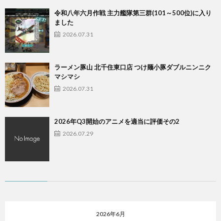
令和八年六月作戦 主力艦隊第三群(101～500位)に入り
ました
2026.07.31
ラーメン豚山 北千住東口店 つけ麺小豚ダブルニンニク
マシマシ
2026.07.31
2026年Q3開始のアニメを適当に評価その2
2026.07.29
2026年6月