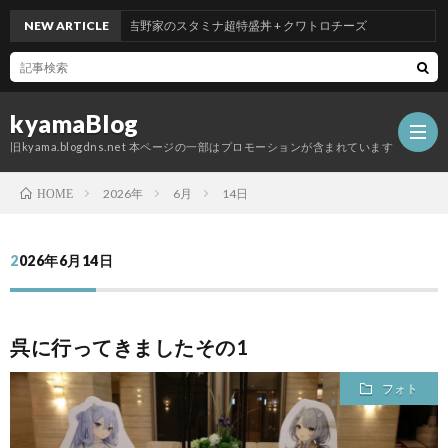
NEW ARTICLE
吉野家のスタミナ超特盛丼 + クワトロチーズ
kyamaBlog
旧kyama.blogdns.net 本ページの一部はプロモーションが含まれています
2026年
6月
14日
HOME
2026年6月14日
呉に行ってきましたその1
フォト