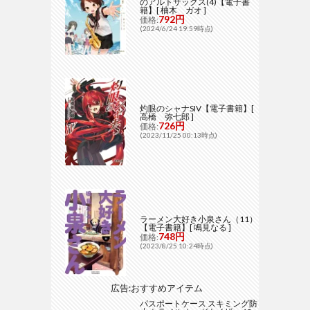
のアルトサックス(4)【電子書
籍】[ 柚木 ガオ ]
792円
価格:
(2024/6/24 19:59時点)
灼眼のシャナSIV【電子書籍】[
高橋 弥七郎 ]
726円
価格:
(2023/11/25 00:13時点)
ラーメン大好き小泉さん（11）
【電子書籍】[ 鳴見なる ]
748円
価格:
(2023/8/25 10:24時点)
広告:おすすめアイテム
パスポートケース スキミング防