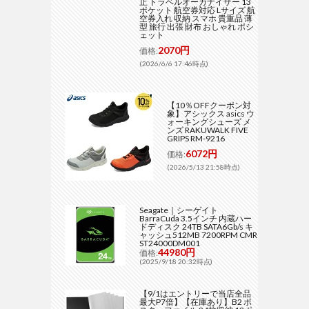
止 トラベルオーガナイザー 13
ポケット 航空券対応 Lサイズ 航
空券入れ 収納 スマホ 貴重品 薄
型 旅行 出張 財布 おしゃれ ポシ
ェット
2070円
価格:
(2026/6/6 17:46時点)
【10％OFFクーポン対
象】アシックス asics ウ
ォーキングシューズ メ
ンズ RAKUWALK FIVE
GRIPS RM-9216
6072円
価格:
(2026/5/13 21:58時点)
Seagate｜シーゲイト
BarraCuda 3.5インチ 内蔵ハー
ドディスク 24TB SATA6Gb/s キ
ャッシュ512MB 7200RPM CMR
ST24000DM001
44980円
価格:
(2025/9/18 20:32時点)
【9/1はエントリーで当店全品
最大P7倍】【在庫あり】B2 ポ