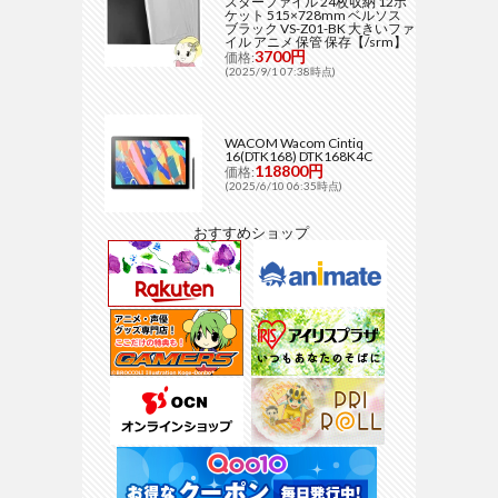
スターファイル 24枚収納 12ポ
ケット 515×728mm ベルソス
ブラック VS-Z01-BK 大きいファ
イル アニメ 保管 保存【/srm】
3700円
価格:
(2025/9/1 07:38時点)
WACOM Wacom Cintiq
16(DTK168) DTK168K4C
118800円
価格:
(2025/6/10 06:35時点)
おすすめショップ