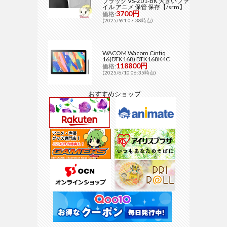
ブラック VS-Z01-BK 大きいファ
イル アニメ 保管 保存【/srm】
3700円
価格:
(2025/9/1 07:38時点)
WACOM Wacom Cintiq
16(DTK168) DTK168K4C
118800円
価格:
(2025/6/10 06:35時点)
おすすめショップ