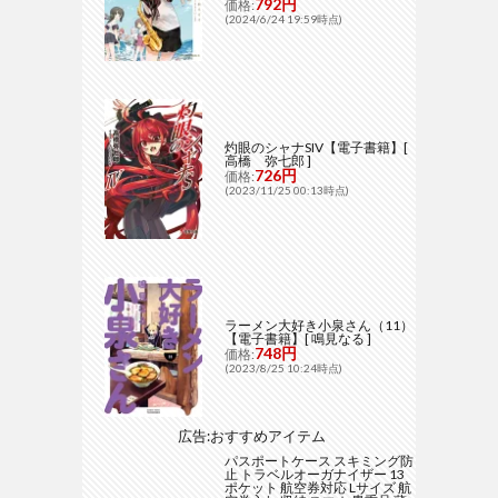
792円
価格:
(2024/6/24 19:59時点)
灼眼のシャナSIV【電子書籍】[
高橋 弥七郎 ]
726円
価格:
(2023/11/25 00:13時点)
ラーメン大好き小泉さん（11）
【電子書籍】[ 鳴見なる ]
748円
価格:
(2023/8/25 10:24時点)
広告:おすすめアイテム
パスポートケース スキミング防
止 トラベルオーガナイザー 13
ポケット 航空券対応 Lサイズ 航