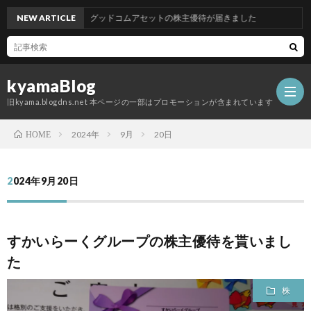
NEW ARTICLE
グッドコムアセットの株主優待が届きました
kyamaBlog
旧kyama.blogdns.net 本ページの一部はプロモーションが含まれています
2024年
9月
20日
HOME
2024年9月20日
すかいらーくグループの株主優待を貰いまし
た
株