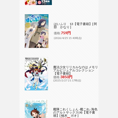
はいふり 13【電子書籍】[ 阿
部 かなり ]
759円
価格:
(2026/4/25 15:43時点)
魔法少女リリカルなのは メモリ
アルビジュアルコレクション
【電子書籍】
3850円
価格:
(2025/2/27 21:17時点)
艦隊これくしょん -艦これ- 海色
のアルトサックス(4)【電子書
籍】[ 柚木 ガオ ]