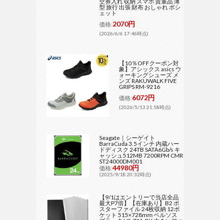
空券入れ 収納 スマホ 貴重品 薄
型 旅行 出張 財布 おしゃれ ポシ
ェット
2070円
価格:
(2026/6/6 17:46時点)
【10％OFFクーポン対
象】アシックス asics ウ
ォーキングシューズ メ
ンズ RAKUWALK FIVE
GRIPS RM-9216
6072円
価格:
(2026/5/13 21:58時点)
Seagate｜シーゲイト
BarraCuda 3.5インチ 内蔵ハー
ドディスク 24TB SATA6Gb/s キ
ャッシュ512MB 7200RPM CMR
ST24000DM001
44980円
価格:
(2025/9/18 20:32時点)
【9/1はエントリーで当店全品
最大P7倍】【在庫あり】B2 ポ
スターファイル 24枚収納 12ポ
ケット 515×728mm ベルソス