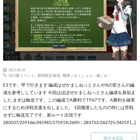
2023.08.26
2023夏イベント
,
期間限定海域
,
艦隊これくしょん－艦これ－
E3です。甲で行きます 編成はぜかましねっとさんやXの皆さんの編
成を参考ししています 今回はほぼぜかましねっとさん編成を真似ま
した まずは輸送です。この編成でA勝利でTP67です。A勝利を確実
にするため決戦支援を出しました。 1回撤退したものの特には苦戦
せずに輸送完了です。新ルート出現です
280107/259166/345985/275914/2690 ↓ 283733/263725/34259 […]
続きを読む