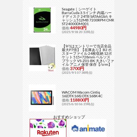
Seagate｜シーゲイト
BarraCuda 3.5インチ 内蔵ハー
ドディスク 24TB SATA6Gb/s キ
ャッシュ512MB 7200RPM CMR
ST24000DM001
44980円
価格:
(2025/9/18 20:32時点)
【9/1はエントリーで当店全品
最大P7倍】【在庫あり】B2 ポ
スターファイル 24枚収納 12ポ
ケット 515×728mm ベルソス
ブラック VS-Z01-BK 大きいファ
イル アニメ 保管 保存【/srm】
3700円
価格:
(2025/9/1 07:38時点)
WACOM Wacom Cintiq
16(DTK168) DTK168K4C
118800円
価格:
(2025/6/10 06:35時点)
おすすめショップ