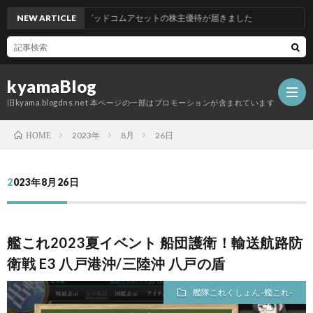
NEW ARTICLE
グッドコムアセットの株主優待が届きました
kyamaBlog
旧kyama.blogdns.net 本ページの一部はプロモーションが含まれています
2023年
8月
26日
HOME
2023年8月26日
艦これ2023夏イベント 船団護衛！輸送航路防
衛戦 E3 八戸港沖/三陸沖 八戸の盾
艦隊これくしょん -艦これ-