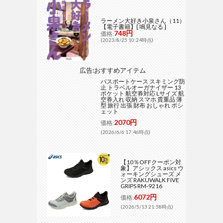
ラーメン大好き小泉さん（11）
【電子書籍】[ 鳴見なる ]
748円
価格:
(2023/8/25 10:24時点)
広告:おすすめアイテム
パスポートケース スキミング防
止 トラベルオーガナイザー 13
ポケット 航空券対応 Lサイズ 航
空券入れ 収納 スマホ 貴重品 薄
型 旅行 出張 財布 おしゃれ ポシ
ェット
2070円
価格:
(2026/6/6 17:46時点)
【10％OFFクーポン対
象】アシックス asics ウ
ォーキングシューズ メ
ンズ RAKUWALK FIVE
GRIPS RM-9216
6072円
価格:
(2026/5/13 21:58時点)