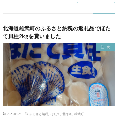
北海道雄武町のふるさと納税の返礼品でほた
て貝柱2kgを貰いました
食
2023.08.26
ふるさと納税
,
ほたて
,
北海道
,
雄武町