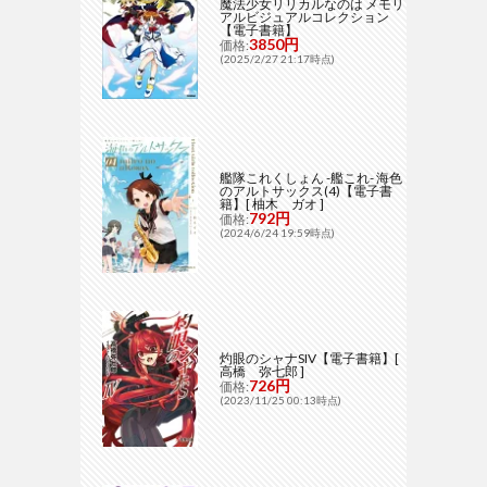
魔法少女リリカルなのは メモリ
アルビジュアルコレクション
【電子書籍】
3850円
価格:
(2025/2/27 21:17時点)
艦隊これくしょん -艦これ- 海色
のアルトサックス(4)【電子書
籍】[ 柚木 ガオ ]
792円
価格:
(2024/6/24 19:59時点)
灼眼のシャナSIV【電子書籍】[
高橋 弥七郎 ]
726円
価格:
(2023/11/25 00:13時点)