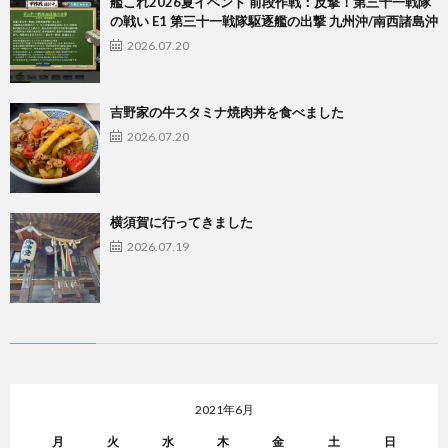
艦これ2026夏イベント 前段作戦：反撃！第三十一戦隊
の戦い E1 第三十一戦隊駆逐艦の出撃 九州沖/南西諸島沖
2026.07.20
吉野家の牛スタミナ焼肉丼を食べました
2026.07.20
横須賀に行ってきました
2026.07.19
2021年6月
月
火
水
木
金
土
日