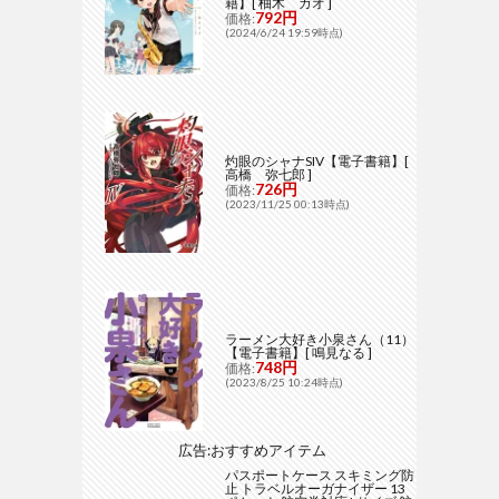
籍】[ 柚木 ガオ ]
792円
価格:
(2024/6/24 19:59時点)
灼眼のシャナSIV【電子書籍】[
高橋 弥七郎 ]
726円
価格:
(2023/11/25 00:13時点)
ラーメン大好き小泉さん（11）
【電子書籍】[ 鳴見なる ]
748円
価格:
(2023/8/25 10:24時点)
広告:おすすめアイテム
パスポートケース スキミング防
止 トラベルオーガナイザー 13