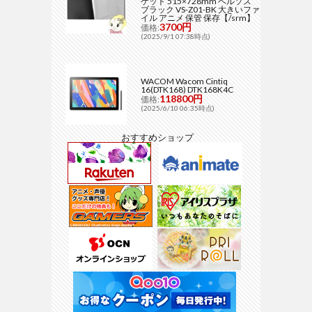
ケット 515×728mm ベルソス
ブラック VS-Z01-BK 大きいファ
イル アニメ 保管 保存【/srm】
3700円
価格:
(2025/9/1 07:38時点)
WACOM Wacom Cintiq
16(DTK168) DTK168K4C
118800円
価格:
(2025/6/10 06:35時点)
おすすめショップ