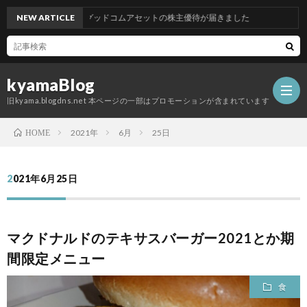
NEW ARTICLE
グッドコムアセットの株主優待が届きました
kyamaBlog
旧kyama.blogdns.net 本ページの一部はプロモーションが含まれています
2021年
6月
25日
HOME
2021年6月25日
マクドナルドのテキサスバーガー2021とか期
間限定メニュー
食