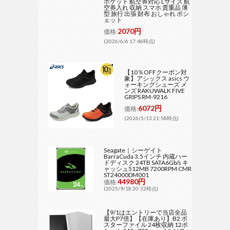
ポケット 航空券対応 Lサイズ 航
空券入れ 収納 スマホ 貴重品 薄
型 旅行 出張 財布 おしゃれ ポシ
ェット
2070円
価格:
(2026/6/6 17:46時点)
【10％OFFクーポン対
象】アシックス asics ウ
ォーキングシューズ メ
ンズ RAKUWALK FIVE
GRIPS RM-9216
6072円
価格:
(2026/5/13 21:58時点)
Seagate｜シーゲイト
BarraCuda 3.5インチ 内蔵ハー
ドディスク 24TB SATA6Gb/s キ
ャッシュ512MB 7200RPM CMR
ST24000DM001
44980円
価格:
(2025/9/18 20:32時点)
【9/1はエントリーで当店全品
最大P7倍】【在庫あり】B2 ポ
スターファイル 24枚収納 12ポ