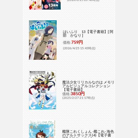
はいふり 13【電子書籍】[ 阿
部 かなり ]
759円
価格:
(2026/4/25 15:43時点)
魔法少女リリカルなのは メモリ
アルビジュアルコレクション
【電子書籍】
3850円
価格:
(2025/2/27 21:17時点)
艦隊これくしょん -艦これ- 海色
のアルトサックス(4)【電子書