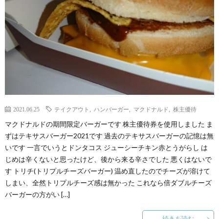
2021.06.25
テイクアウト
,
ハンバーガー
,
マクドナルド
,
株主優待
マクドナルドの期間限定バーガーです 株主優待券を使用しました ま
ずはテキサスバーガー2021です 過去のテキサスバーガーの記憶は無
いです 一言でいうとドンタコス ジューシーチキン赤とうがらし は
じめは辛くないと思ったけど、後から来る辛さでした 悪くはないで
す トリチ(トリプルチーズバーガー) 温め直したのでチーズが溶けて
しまい、全然トリプルチーズ感は無かった これなら倍ダブルチーズ
バーガーの方がい […]
続きを読む