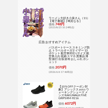
ラーメン大好き小泉さん（11）
【電子書籍】[ 鳴見なる ]
748円
価格:
(2023/8/25 10:24時点)
広告:おすすめアイテム
パスポートケース スキミング防
止 トラベルオーガナイザー 13
ポケット 航空券対応 Lサイズ 航
空券入れ 収納 スマホ 貴重品 薄
型 旅行 出張 財布 おしゃれ ポシ
ェット
2070円
価格:
(2026/6/6 17:46時点)
【10％OFFクーポン対
象】アシックス asics ウ
ォーキングシューズ メ
ンズ RAKUWALK FIVE
GRIPS RM-9216
6072円
価格:
(2026/5/13 21:58時点)