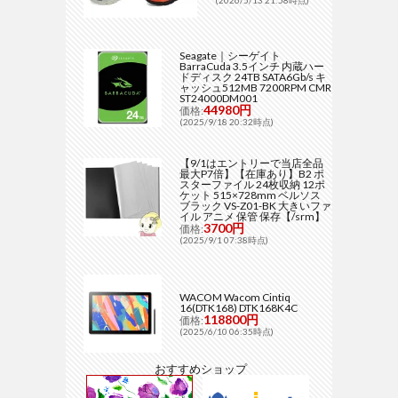
Seagate｜シーゲイト
BarraCuda 3.5インチ 内蔵ハー
ドディスク 24TB SATA6Gb/s キ
ャッシュ512MB 7200RPM CMR
ST24000DM001
44980円
価格:
(2025/9/18 20:32時点)
【9/1はエントリーで当店全品
最大P7倍】【在庫あり】B2 ポ
スターファイル 24枚収納 12ポ
ケット 515×728mm ベルソス
ブラック VS-Z01-BK 大きいファ
イル アニメ 保管 保存【/srm】
3700円
価格:
(2025/9/1 07:38時点)
WACOM Wacom Cintiq
16(DTK168) DTK168K4C
118800円
価格:
(2025/6/10 06:35時点)
おすすめショップ