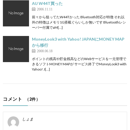
AU W44T買った
2006.11.11
前々から狙ってたW44Tかった Bluetooth対応が特徴 それ以
外の特徴はメモリ1G搭載ぐらいしか無いです Bluetoothレシ
ーバー付属でaM[…]
MoneyLook3 with Yahoo! JAPANにMONEY MAP
から移行
2008.06.18
ポイントの残高や貯金残高などのWebサービスを一元管理で
きるソフトMONEY MAPが サービス終了でMoneyLook3 with
Yahoo! J[…]
コメント
（2件）
しょま