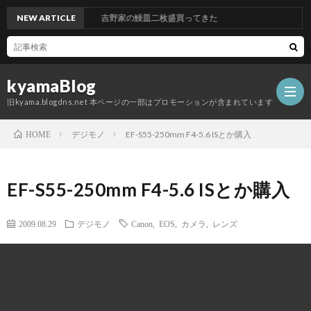
NEW ARTICLE
吉野家の鰻皿二枚盛買ってきた
kyamaBlog
旧kyama.blogdns.net 本ページの一部はプロモーションが含まれています
デジモノ
EF-S55-250mm F4-5.6 ISとか購入
HOME
EF-S55-250mm F4-5.6 ISとか購入
2009.08.29
デジモノ
Canon
,
EOS
,
カメラ
,
レンズ