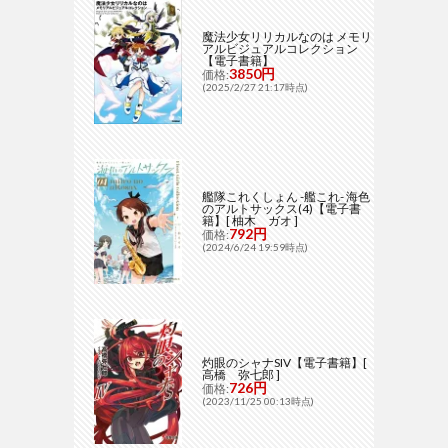
魔法少女リリカルなのは メモリ
アルビジュアルコレクション
【電子書籍】
3850円
価格:
(2025/2/27 21:17時点)
艦隊これくしょん -艦これ- 海色
のアルトサックス(4)【電子書
籍】[ 柚木 ガオ ]
792円
価格:
(2024/6/24 19:59時点)
灼眼のシャナSIV【電子書籍】[
高橋 弥七郎 ]
726円
価格:
(2023/11/25 00:13時点)