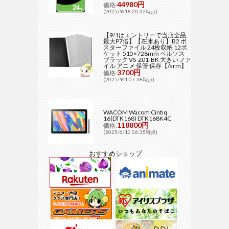
44980円
価格:
(2025/9/18 20:32時点)
【9/1はエントリーで当店全品
最大P7倍】【在庫あり】B2 ポ
スターファイル 24枚収納 12ポ
ケット 515×728mm ベルソス
ブラック VS-Z01-BK 大きいファ
イル アニメ 保管 保存【/srm】
3700円
価格:
(2025/9/1 07:38時点)
WACOM Wacom Cintiq
16(DTK168) DTK168K4C
118800円
価格:
(2025/6/10 06:35時点)
おすすめショップ