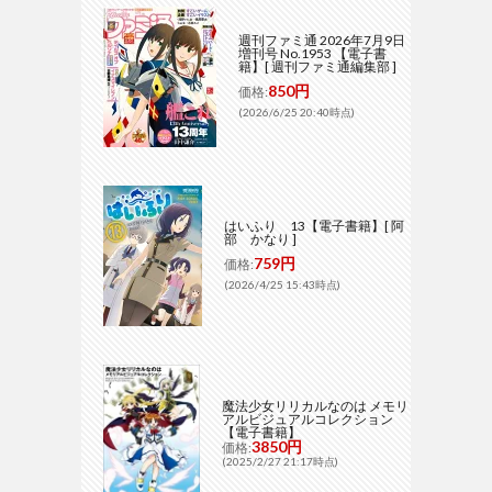
週刊ファミ通 2026年7月9日
増刊号 No.1953 【電子書
籍】[ 週刊ファミ通編集部 ]
850円
価格:
(2026/6/25 20:40時点)
はいふり 13【電子書籍】[ 阿
部 かなり ]
759円
価格:
(2026/4/25 15:43時点)
魔法少女リリカルなのは メモリ
アルビジュアルコレクション
【電子書籍】
3850円
価格:
(2025/2/27 21:17時点)