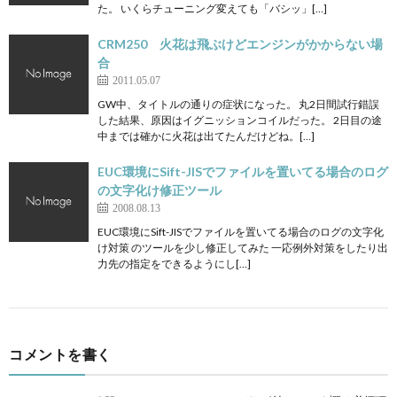
た。 いくらチューニング変えても「バシッ」[…]
CRM250 火花は飛ぶけどエンジンがかからない場
合
2011.05.07
GW中、タイトルの通りの症状になった。 丸2日間試行錯誤
した結果、原因はイグニッションコイルだった。 2日目の途
中までは確かに火花は出てたんだけどね。[…]
EUC環境にSift-JISでファイルを置いてる場合のログ
の文字化け修正ツール
2008.08.13
EUC環境にSift-JISでファイルを置いてる場合のログの文字化
け対策 のツールを少し修正してみた 一応例外対策をしたり出
力先の指定をできるようにし[…]
コメントを書く