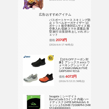
広告:おすすめアイテム
パスポートケース スキミング防
止 トラベルオーガナイザー 13
ポケット 航空券対応 Lサイズ 航
空券入れ 収納 スマホ 貴重品 薄
型 旅行 出張 財布 おしゃれ ポシ
ェット
2070円
価格:
(2026/6/6 17:46時点)
【10％OFFクーポン対
象】アシックス asics ウ
ォーキングシューズ メ
ンズ RAKUWALK FIVE
GRIPS RM-9216
6072円
価格:
(2026/5/13 21:58時点)
Seagate｜シーゲイト
BarraCuda 3.5インチ 内蔵ハー
ドディスク 24TB SATA6Gb/s キ
ャッシュ512MB 7200RPM CMR
ST24000DM001