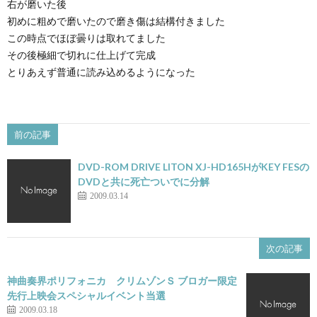
右が磨いた後
初めに粗めで磨いたので磨き傷は結構付きました
この時点でほぼ曇りは取れてました
その後極細で切れに仕上げて完成
とりあえず普通に読み込めるようになった
前の記事
DVD-ROM DRIVE LITON XJ-HD165HがKEY FESの
DVDと共に死亡ついでに分解
2009.03.14
次の記事
神曲奏界ポリフォニカ クリムゾンＳ ブロガー限定
先行上映会スペシャルイベント当選
2009.03.18