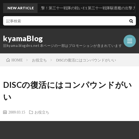
ベント 前段作戦：反撃！第三十一戦隊の戦い E1 第三十一戦隊駆逐艦の出撃 九州沖/
NEW ARTICLE
kyamaBlog
旧kyama.blogdns.net 本ページの一部はプロモーションが含まれています
お役立ち
DISCの復活にはコンパウンドがいい
HOME
DISCの復活にはコンパウンドがい
い
2009.03.15
お役立ち