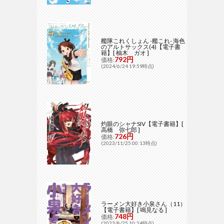
艦隊これくしょん -艦これ- 海色
のアルトサックス(4)【電子書
籍】[ 柚木 ガオ ]
792円
価格:
(2024/6/24 19:59時点)
灼眼のシャナSIV【電子書籍】[
高橋 弥七郎 ]
726円
価格:
(2023/11/25 00:13時点)
ラーメン大好き小泉さん（11）
【電子書籍】[ 鳴見なる ]
748円
価格:
(2023/8/25 10:24時点)