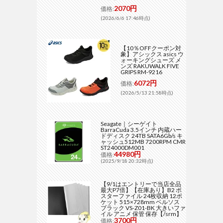
2070円
価格:
(2026/6/6 17:46時点)
【10％OFFクーポン対
象】アシックス asics ウ
ォーキングシューズ メ
ンズ RAKUWALK FIVE
GRIPS RM-9216
6072円
価格:
(2026/5/13 21:58時点)
Seagate｜シーゲイト
BarraCuda 3.5インチ 内蔵ハー
ドディスク 24TB SATA6Gb/s キ
ャッシュ512MB 7200RPM CMR
ST24000DM001
44980円
価格:
(2025/9/18 20:32時点)
【9/1はエントリーで当店全品
最大P7倍】【在庫あり】B2 ポ
スターファイル 24枚収納 12ポ
ケット 515×728mm ベルソス
ブラック VS-Z01-BK 大きいファ
イル アニメ 保管 保存【/srm】
3700円
価格: