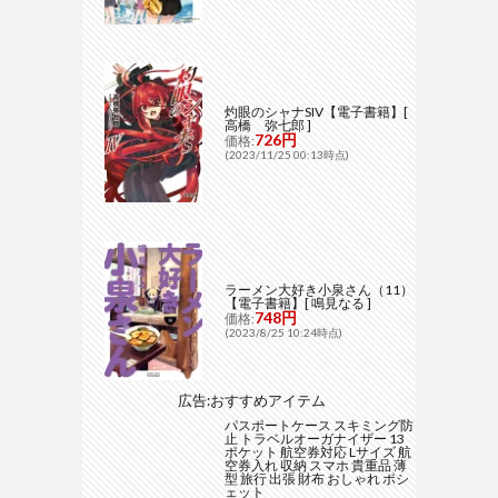
灼眼のシャナSIV【電子書籍】[
高橋 弥七郎 ]
726円
価格:
(2023/11/25 00:13時点)
ラーメン大好き小泉さん（11）
【電子書籍】[ 鳴見なる ]
748円
価格:
(2023/8/25 10:24時点)
広告:おすすめアイテム
パスポートケース スキミング防
止 トラベルオーガナイザー 13
ポケット 航空券対応 Lサイズ 航
空券入れ 収納 スマホ 貴重品 薄
型 旅行 出張 財布 おしゃれ ポシ
ェット