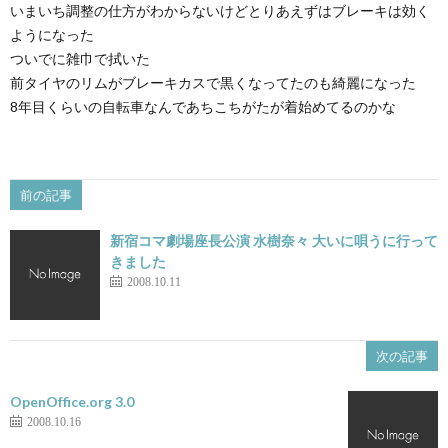
いまいち調整の仕方がわからないけどとりあえずはブレーキは効く
ようになった
ついでに雑巾で拭いた
前タイヤのリムがブレーキカスで黒くなってたのも綺麗になった
8年目くらいの自転車なんであちこちがたが着始めてるのかな
前の記事
新宿コマ劇場座長公演 水樹奈々 大いに唄うに行って
きました
2008.10.11
次の記事
OpenOffice.org 3.0
2008.10.16