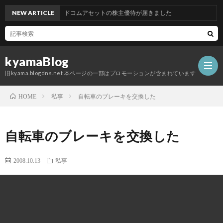
NEW ARTICLE
グッドコムアセットの株主優待が届きました
kyamaBlog
旧kyama.blogdns.net 本ページの一部はプロモーションが含まれています
私事
自転車のブレーキを交換した
HOME
自転車のブレーキを交換した
2008.10.13
私事