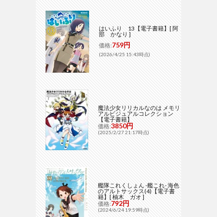
はいふり 13【電子書籍】[ 阿
部 かなり ]
759円
価格:
(2026/4/25 15:43時点)
魔法少女リリカルなのは メモリ
アルビジュアルコレクション
【電子書籍】
3850円
価格:
(2025/2/27 21:17時点)
艦隊これくしょん -艦これ- 海色
のアルトサックス(4)【電子書
籍】[ 柚木 ガオ ]
792円
価格:
(2024/6/24 19:59時点)