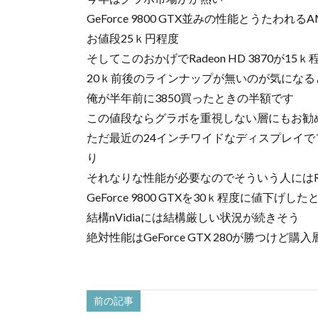
GeForce 9800 GTX並みの性能とうたわれるAM
お値段25ｋ円程度
そしてこのおかげでRadeon HD 3870が1
20ｋ前後のラインナップが無いのが気になる
俺が半年前に3850買ったときの半額です
この値段ならグラボを重視しない層にもお勧
ただ最近の24インチワイドなディスプレイで
り
それなりな性能が必要なのでそういう人にはRade
GeForce 9800 GTXを30ｋ程度に値下げし
結構nVidiaには結構厳しい状況が続きそう
絶対性能はGeForce GTX 280が勝つけど
前の記事