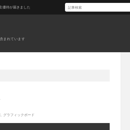
が届きました
ンが含まれています
場
N
,
グラフィックボード