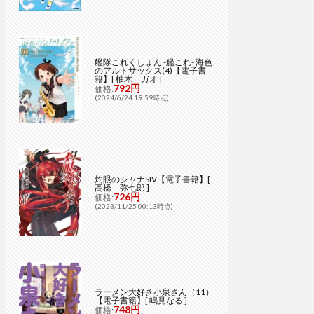
艦隊これくしょん -艦これ- 海色
のアルトサックス(4)【電子書
籍】[ 柚木 ガオ ]
792円
価格:
(2024/6/24 19:59時点)
灼眼のシャナSIV【電子書籍】[
高橋 弥七郎 ]
726円
価格:
(2023/11/25 00:13時点)
ラーメン大好き小泉さん（11）
【電子書籍】[ 鳴見なる ]
748円
価格: