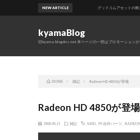
NEW ARTICLE
グッドコムアセットの株主優待
kyamaBlog
旧kyama.blogdns.net 本ページの一部はプロモーショ
雑記
Radeon HD 4850が登場
HOME
Radeon HD 4850が登
2008.06.21
雑記
AMD
,
PC自作パーツ
,
RADEO