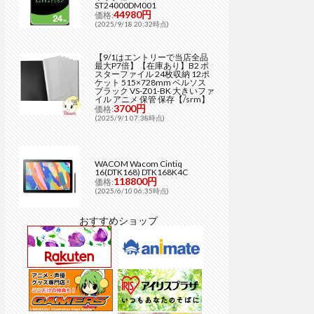
ST24000DM001
44980円
価格:
(2025/9/18 20:32時点)
【9/1はエントリーで当店全品
最大P7倍】【在庫あり】B2 ポ
スターファイル 24枚収納 12ポ
ケット 515×728mm ベルソス
ブラック VS-Z01-BK 大きいファ
イル アニメ 保管 保存【/srm】
3700円
価格:
(2025/9/1 07:38時点)
WACOM Wacom Cintiq
16(DTK168) DTK168K4C
118800円
価格:
(2025/6/10 06:35時点)
おすすめショップ