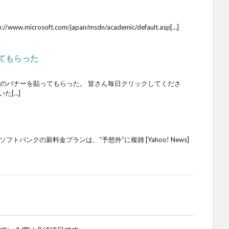
microsoft.com/japan/msdn/academic/default.asp[…]
貼ってもらった
liateのバナーを貼ってもらった。 皆さん毎日クリックしてくださ
た[…]
ソフトバンクの新料金プランは、“予想外”に複雑 [Yahoo! News]