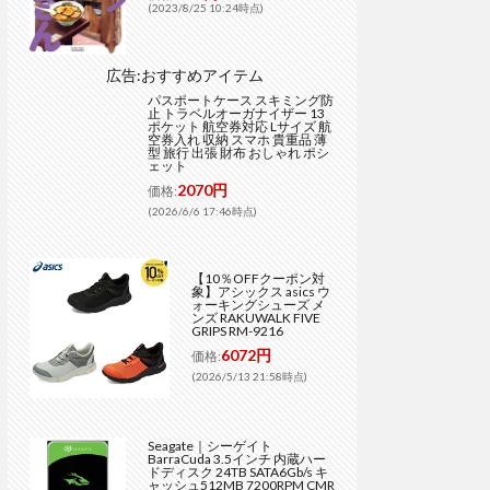
(2023/8/25 10:24時点)
広告:おすすめアイテム
パスポートケース スキミング防
止 トラベルオーガナイザー 13
ポケット 航空券対応 Lサイズ 航
空券入れ 収納 スマホ 貴重品 薄
型 旅行 出張 財布 おしゃれ ポシ
ェット
2070円
価格:
(2026/6/6 17:46時点)
【10％OFFクーポン対
象】アシックス asics ウ
ォーキングシューズ メ
ンズ RAKUWALK FIVE
GRIPS RM-9216
6072円
価格:
(2026/5/13 21:58時点)
Seagate｜シーゲイト
BarraCuda 3.5インチ 内蔵ハー
ドディスク 24TB SATA6Gb/s キ
ャッシュ512MB 7200RPM CMR