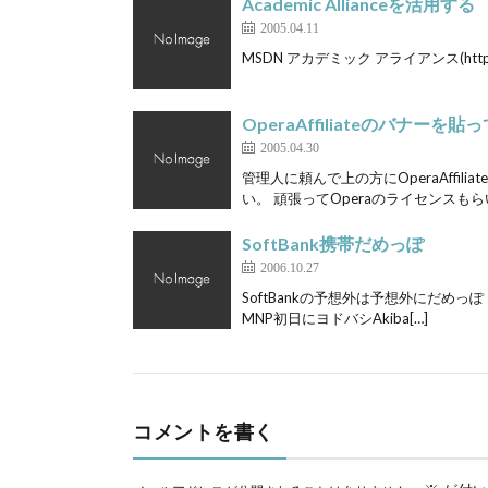
Academic Allianceを活用する
2005.04.11
MSDN アカデミック アライアンス(http://www.
OperaAffiliateのバナーを
2005.04.30
管理人に頼んで上の方にOperaAffi
い。 頑張ってOperaのライセンスもらい
SoftBank携帯だめっぽ
2006.10.27
SoftBankの予想外は予想外にだめっぽ 
MNP初日にヨドバシAkiba[…]
コメントを書く