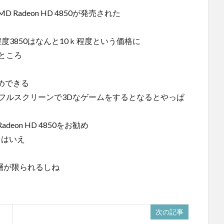
D Radeon HD 4850が発売された
5ｋ程度3850はなんと10ｋ程度という価格に
ところ
めできる
フルスクリーンで3Dなゲームをするとなるとやっぱ
on HD 4850をお勧め
たとはいえ
購入層が限られるしね
次の記事