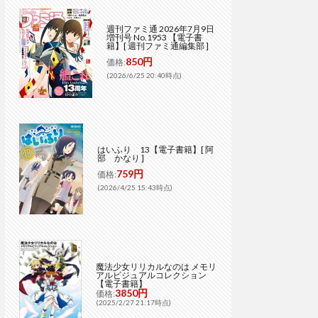
週刊ファミ通 2026年7月9日
増刊号 No.1953 【電子書
籍】[ 週刊ファミ通編集部 ]
850円
価格:
(2026/6/25 20:40時点)
はいふり 13【電子書籍】[ 阿
部 かなり ]
759円
価格:
(2026/4/25 15:43時点)
魔法少女リリカルなのは メモリ
アルビジュアルコレクション
【電子書籍】
3850円
価格:
(2025/2/27 21:17時点)