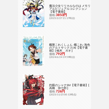
魔法少女リリカルなのは メモリ
アルビジュアルコレクション
【電子書籍】
3850円
価格:
(2025/2/27 21:17時点)
艦隊これくしょん -艦これ- 海色
のアルトサックス(4)【電子書
籍】[ 柚木 ガオ ]
792円
価格:
(2024/6/24 19:59時点)
灼眼のシャナSIV【電子書籍】[
高橋 弥七郎 ]
726円
価格:
(2023/11/25 00:13時点)