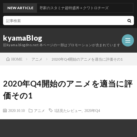
NEW ARTICLE
吉野家のスタミナ超特盛丼 + クワトロチーズ
kyamaBlog
旧kyama.blogdns.net 本ページの一部はプロモーションが含まれています
アニメ
2020年Q4開始のアニメを適当に評価その1
HOME
2020年Q4開始のアニメを適当に評
価その1
2020.10.10
アニメ
1話見たレビュー
,
2020年Q4