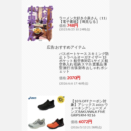
ラーメン大好き小泉さん（11）
【電子書籍】[ 鳴見なる ]
748円
価格:
(2023/8/25 10:24時点)
広告:おすすめアイテム
パスポートケース スキミング防
止 トラベルオーガナイザー 13
ポケット 航空券対応 Lサイズ 航
空券入れ 収納 スマホ 貴重品 薄
型 旅行 出張 財布 おしゃれ ポシ
ェット
2070円
価格:
(2026/6/6 17:46時点)
【10％OFFクーポン対
象】アシックス asics ウ
ォーキングシューズ メ
ンズ RAKUWALK FIVE
GRIPS RM-9216
6072円
価格:
(2026/5/13 21:58時点)