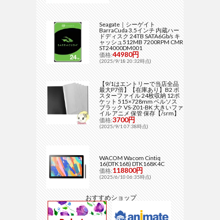
Seagate｜シーゲイト
BarraCuda 3.5インチ 内蔵ハー
ドディスク 24TB SATA6Gb/s キ
ャッシュ512MB 7200RPM CMR
ST24000DM001
44980円
価格:
(2025/9/18 20:32時点)
【9/1はエントリーで当店全品
最大P7倍】【在庫あり】B2 ポ
スターファイル 24枚収納 12ポ
ケット 515×728mm ベルソス
ブラック VS-Z01-BK 大きいファ
イル アニメ 保管 保存【/srm】
3700円
価格:
(2025/9/1 07:38時点)
WACOM Wacom Cintiq
16(DTK168) DTK168K4C
118800円
価格:
(2025/6/10 06:35時点)
おすすめショップ