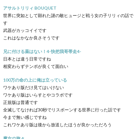
アサルトリリィ BOUQUET
世界に突如として顕れた謎の敵ヒュージと戦う女の子リリィの話で
す
武器がカッコイイです
これはなかなか良さそうです
兄に付ける薬はない！4-快把我哥帯走4-
日本とは違う日常ですね
相変わらずテンポが良くて面白い
100万の命の上に俺は立っている
ワケあり版だけ見てはいけない
ワケあり版はいらすとやコラボです
正規版は普通です
全滅してなければ30秒でリスボーンする世界に行った話です
今まで無い感じですね
これワケあり版は後から放送したほうが良かっただろう
魔女の旅々