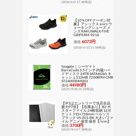
(2026/6/6 17:46時点)
【10％OFFクーポン対
象】アシックス asics ウ
ォーキングシューズ メ
ンズ RAKUWALK FIVE
GRIPS RM-9216
6072円
価格:
(2026/5/13 21:58時点)
Seagate｜シーゲイト
BarraCuda 3.5インチ 内蔵ハー
ドディスク 24TB SATA6Gb/s キ
ャッシュ512MB 7200RPM CMR
ST24000DM001
44980円
価格:
(2025/9/18 20:32時点)
【9/1はエントリーで当店全品
最大P7倍】【在庫あり】B2 ポ
スターファイル 24枚収納 12ポ
ケット 515×728mm ベルソス
ブラック VS-Z01-BK 大きいファ
イル アニメ 保管 保存【/srm】
3700円
価格:
(2025/9/1 07:38時点)