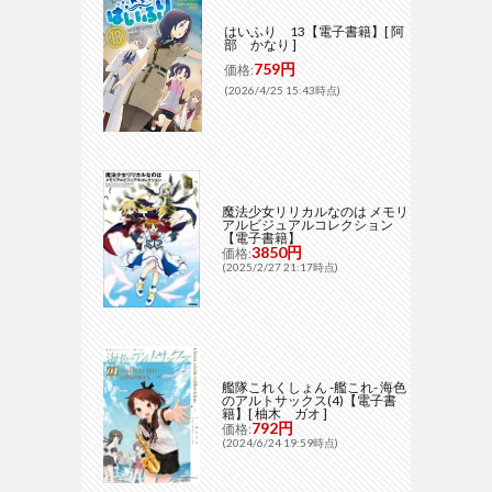
はいふり 13【電子書籍】[ 阿
部 かなり ]
759円
価格:
(2026/4/25 15:43時点)
魔法少女リリカルなのは メモリ
アルビジュアルコレクション
【電子書籍】
3850円
価格:
(2025/2/27 21:17時点)
艦隊これくしょん -艦これ- 海色
のアルトサックス(4)【電子書
籍】[ 柚木 ガオ ]
792円
価格:
(2024/6/24 19:59時点)