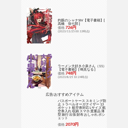
灼眼のシャナSIV【電子書籍】[
高橋 弥七郎 ]
726円
価格:
(2023/11/25 00:13時点)
ラーメン大好き小泉さん（11）
【電子書籍】[ 鳴見なる ]
748円
価格:
(2023/8/25 10:24時点)
広告:おすすめアイテム
パスポートケース スキミング防
止 トラベルオーガナイザー 13
ポケット 航空券対応 Lサイズ 航
空券入れ 収納 スマホ 貴重品 薄
型 旅行 出張 財布 おしゃれ ポシ
ェット
2070円
価格: