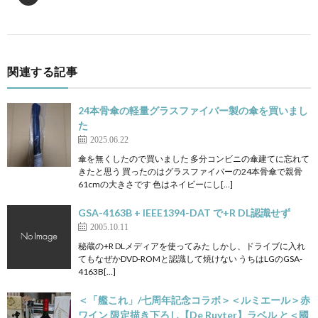
関連する記事
24本骨傘の軽量グラスファイバー製の傘を買いまし
た
2025.06.22
傘を無くしたので買いました 多分コンビニの傘建てに忘れて
きたと思う 買ったのはグラスファイバーの24本骨傘で親骨
61cmの大きさです 色はネイビーにし[…]
GSA-4163B + IEEE1394-DAT で+R DL認識せず
2005.10.11
秘蔵の+R DLメディアを使ってみた しかし、ドライブに入れ
てもなぜかDVD-ROMと認識して焼けない うちはLGのGSA-
4163B[…]
＜「艦これ」/七周年記念コラボ＞＜ルミエール＞赤
ワイン 限定描き下ろし【De Ruyter】ラベル と＜國