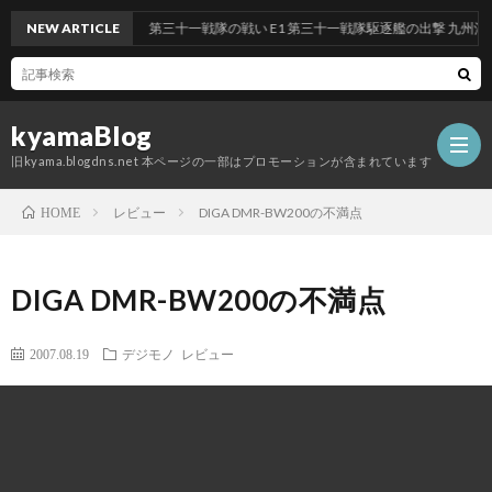
ト 前段作戦：反撃！第三十一戦隊の戦い E1 第三十一戦隊駆逐艦の出撃 九州沖/南西
NEW ARTICLE
kyamaBlog
旧kyama.blogdns.net 本ページの一部はプロモーションが含まれています
レビュー
DIGA DMR-BW200の不満点
HOME
DIGA DMR-BW200の不満点
2007.08.19
デジモノ
レビュー