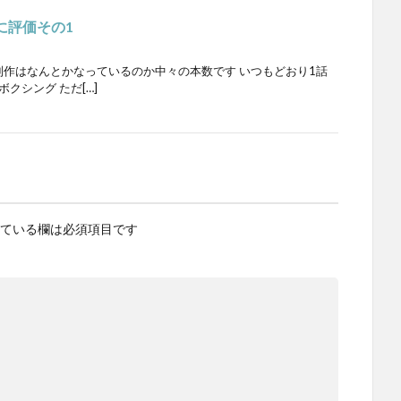
に評価その1
メ制作はなんとかなっているのか中々の本数です いつもどおり1話
クシング ただ[…]
ている欄は必須項目です