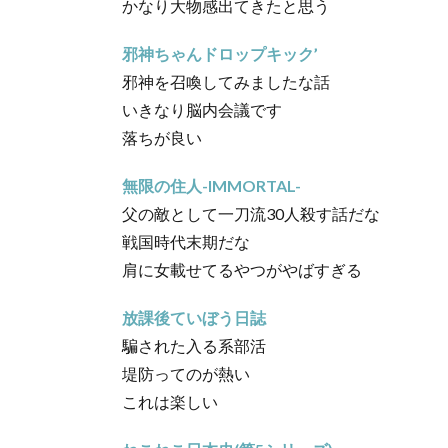
かなり大物感出てきたと思う
邪神ちゃんドロップキック’
邪神を召喚してみましたな話
いきなり脳内会議です
落ちが良い
無限の住人-IMMORTAL-
父の敵として一刀流30人殺す話だな
戦国時代末期だな
肩に女載せてるやつがやばすぎる
放課後ていぼう日誌
騙された入る系部活
堤防ってのが熱い
これは楽しい