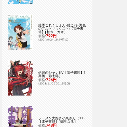
艦隊これくしょん -艦これ- 海色
のアルトサックス(4)【電子書
籍】[ 柚木 ガオ ]
792円
価格:
(2024/6/24 19:59時点)
灼眼のシャナSIV【電子書籍】[
高橋 弥七郎 ]
726円
価格:
(2023/11/25 00:13時点)
ラーメン大好き小泉さん（11）
【電子書籍】[ 鳴見なる ]
748円
価格: