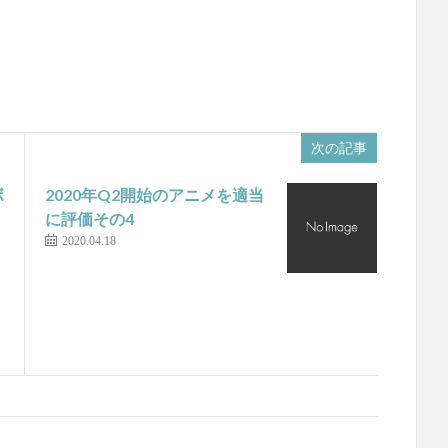
次の記事
ボ
2020年Q2開始のアニメを適当
っ
に評価その4
2020.04.18