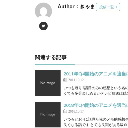
Author：きゃま
投稿一覧
関連する記事
2011年Q4開始のアニメを適当
2011.10.12
いつも通り1話目のみの感想という名の俺的
くても多分楽しめるがテレビ放送は残念画
2018年Q4開始のアニメを適当
2018.10.17
いつもどおり1話見た俺のメモ的感想そ
良くなる話です とても良識がある吸血鬼