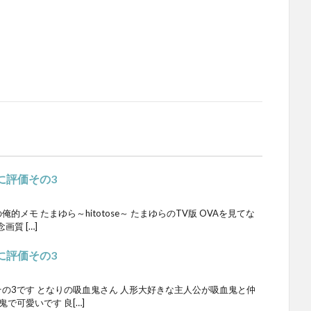
に評価その3
メモ たまゆら～hitotose～ たまゆらのTV版 OVAを見てな
質 […]
に評価その3
の3です となりの吸血鬼さん 人形大好きな主人公が吸血鬼と仲
で可愛いです 良[…]