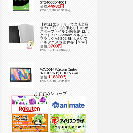
ST24000DM001
44980円
価格:
(2025/9/18 20:32時点)
【9/1はエントリーで当店全品
最大P7倍】【在庫あり】B2 ポ
スターファイル 24枚収納 12ポ
ケット 515×728mm ベルソス
ブラック VS-Z01-BK 大きいファ
イル アニメ 保管 保存【/srm】
3700円
価格:
(2025/9/1 07:38時点)
WACOM Wacom Cintiq
16(DTK168) DTK168K4C
118800円
価格:
(2025/6/10 06:35時点)
おすすめショップ