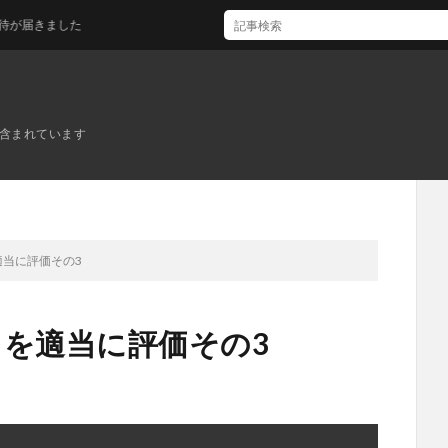
きました
ンが含まれています
適当に評価その3
メを適当に評価その3