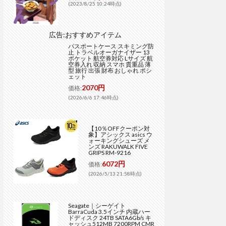
(2023/8/25 10:24時点)
広告:おすすめアイテム
パスポートケース スキミング防
止 トラベルオーガナイザー 13
ポケット 航空券対応 Lサイズ 航
空券入れ 収納 スマホ 貴重品 薄
型 旅行 出張 財布 おしゃれ ポシ
ェット
2070円
価格:
(2026/6/6 17:46時点)
【10％OFFクーポン対
象】アシックス asics ウ
ォーキングシューズ メ
ンズ RAKUWALK FIVE
GRIPS RM-9216
6072円
価格:
(2026/5/13 21:58時点)
Seagate｜シーゲイト
BarraCuda 3.5インチ 内蔵ハー
ドディスク 24TB SATA6Gb/s キ
ャッシュ512MB 7200RPM CMR