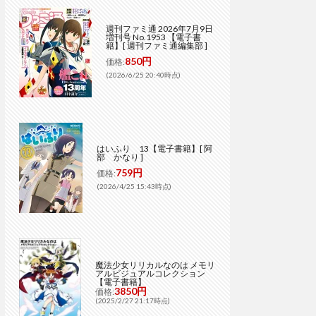
週刊ファミ通 2026年7月9日
増刊号 No.1953 【電子書
籍】[ 週刊ファミ通編集部 ]
850円
価格:
(2026/6/25 20:40時点)
はいふり 13【電子書籍】[ 阿
部 かなり ]
759円
価格:
(2026/4/25 15:43時点)
魔法少女リリカルなのは メモリ
アルビジュアルコレクション
【電子書籍】
3850円
価格:
(2025/2/27 21:17時点)