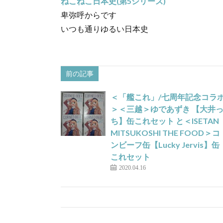
ねこねこ日本史(第5シリーズ)
卑弥呼からです
いつも通りゆるい日本史
前の記事
＜「艦これ」/七周年記念コラ
＞＜三越＞ゆであずき 【大井
ち】缶これセット と＜ISETAN
MITSUKOSHI THE FOOD＞コ
ンビーフ缶【Lucky Jervis】缶
これセット
2020.04.16