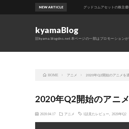
NEW ARTICLE
グッドコムアセットの株主優待が届
kyamaBlog
旧kyama.blogdns.net 本ページの一部はプロモーショ
アニメ
2020年Q2開始のアニメを
HOME
2020年Q2開始のアニ
2020.04.17
アニメ
1話見たレビュー
,
2020年Q2