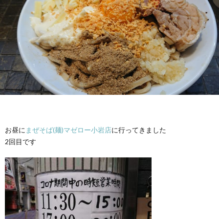
お昼に
まぜそば(麺)マゼロー小岩店
に行ってきました
2回目です