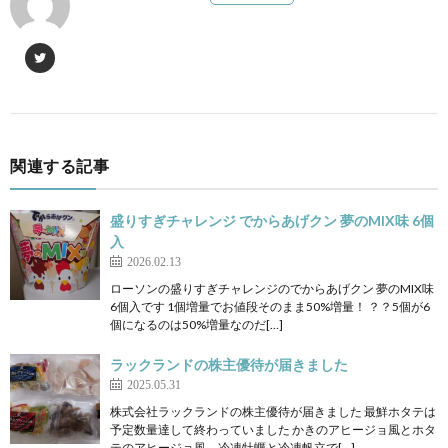
関連する記事
盛りすぎチャレンジ でからあげクン 夢のMIX味 6個
入
2026.02.13
ローソンの盛りすぎチャレンジのでからあげクン 夢のMIX味
6個入です 1個増量でお値段そのまま50%増量！ ？？5個が6
個になるのは50%増量なのだ[…]
ラックランドの株主優待が届きました
2025.05.31
株式会社ラックランドの株主優待が届きました 最鮮ホタテは
予定数量達して終わっていました かきのアヒージョ風とホタ
テのアヒージョ風、冷凍牡蠣と冷凍帆立で[…]