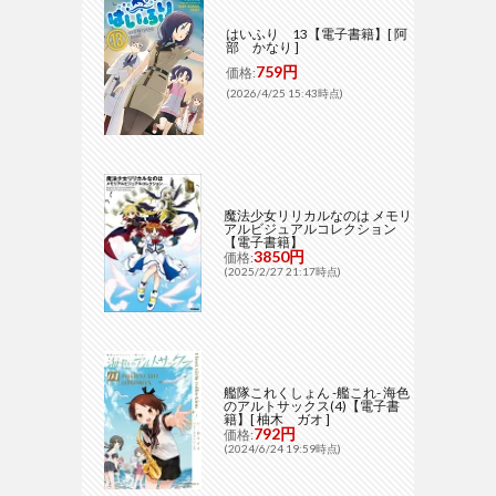
はいふり 13【電子書籍】[ 阿
部 かなり ]
759円
価格:
(2026/4/25 15:43時点)
魔法少女リリカルなのは メモリ
アルビジュアルコレクション
【電子書籍】
3850円
価格:
(2025/2/27 21:17時点)
艦隊これくしょん -艦これ- 海色
のアルトサックス(4)【電子書
籍】[ 柚木 ガオ ]
792円
価格:
(2024/6/24 19:59時点)