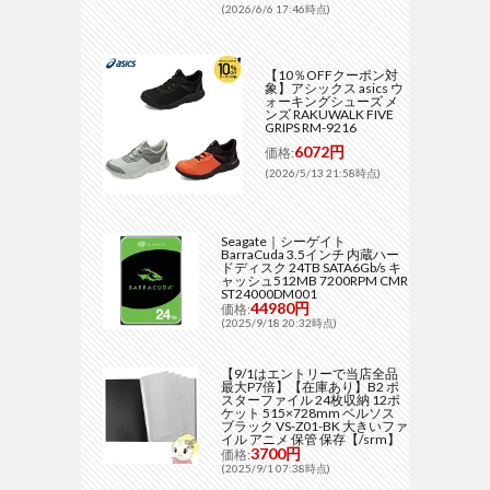
(2026/6/6 17:46時点)
【10％OFFクーポン対
象】アシックス asics ウ
ォーキングシューズ メ
ンズ RAKUWALK FIVE
GRIPS RM-9216
6072円
価格:
(2026/5/13 21:58時点)
Seagate｜シーゲイト
BarraCuda 3.5インチ 内蔵ハー
ドディスク 24TB SATA6Gb/s キ
ャッシュ512MB 7200RPM CMR
ST24000DM001
44980円
価格:
(2025/9/18 20:32時点)
【9/1はエントリーで当店全品
最大P7倍】【在庫あり】B2 ポ
スターファイル 24枚収納 12ポ
ケット 515×728mm ベルソス
ブラック VS-Z01-BK 大きいファ
イル アニメ 保管 保存【/srm】
3700円
価格:
(2025/9/1 07:38時点)