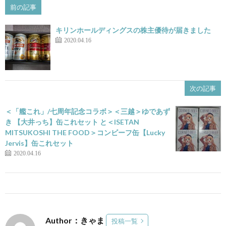
前の記事
キリンホールディングスの株主優待が届きました
2020.04.16
次の記事
＜「艦これ」/七周年記念コラボ＞＜三越＞ゆであず
き 【大井っち】缶これセット と＜ISETAN
MITSUKOSHI THE FOOD＞コンビーフ缶【Lucky
Jervis】缶これセット
2020.04.16
Author：きゃま
投稿一覧