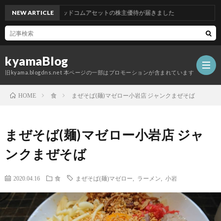
NEW ARTICLE
グッドコムアセットの株主優待が届きました
kyamaBlog
旧kyama.blogdns.net 本ページの一部はプロモーションが含まれています
食
まぜそば(麺)マゼロー小岩店 ジャンクまぜそば
HOME
まぜそば(麺)マゼロー小岩店 ジャ
ンクまぜそば
2020.04.16
食
まぜそば(麺)マゼロー
,
ラーメン
,
小岩