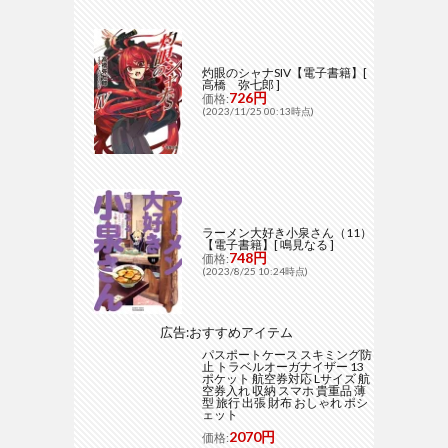
灼眼のシャナSIV【電子書籍】[
高橋 弥七郎 ]
726円
価格:
(2023/11/25 00:13時点)
ラーメン大好き小泉さん（11）
【電子書籍】[ 鳴見なる ]
748円
価格:
(2023/8/25 10:24時点)
広告:おすすめアイテム
パスポートケース スキミング防
止 トラベルオーガナイザー 13
ポケット 航空券対応 Lサイズ 航
空券入れ 収納 スマホ 貴重品 薄
型 旅行 出張 財布 おしゃれ ポシ
ェット
2070円
価格: