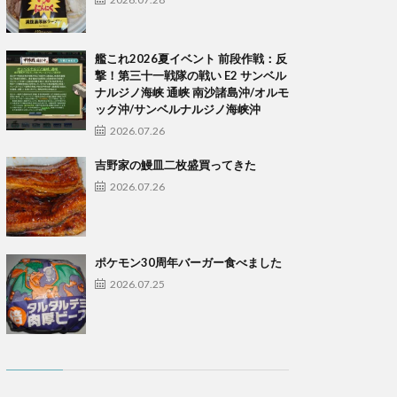
艦これ2026夏イベント 前段作戦：反
撃！第三十一戦隊の戦い E2 サンベル
ナルジノ海峡 通峡 南沙諸島沖/オルモ
ック沖/サンベルナルジノ海峡沖
2026.07.26
吉野家の鰻皿二枚盛買ってきた
2026.07.26
ポケモン30周年バーガー食べました
2026.07.25