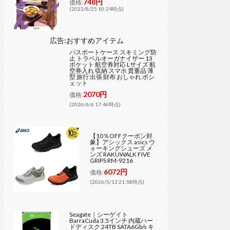
748円
価格:
(2023/8/25 10:24時点)
広告:おすすめアイテム
パスポートケース スキミング防
止 トラベルオーガナイザー 13
ポケット 航空券対応 Lサイズ 航
空券入れ 収納 スマホ 貴重品 薄
型 旅行 出張 財布 おしゃれ ポシ
ェット
2070円
価格:
(2026/6/6 17:46時点)
【10％OFFクーポン対
象】アシックス asics ウ
ォーキングシューズ メ
ンズ RAKUWALK FIVE
GRIPS RM-9216
6072円
価格:
(2026/5/13 21:58時点)
Seagate｜シーゲイト
BarraCuda 3.5インチ 内蔵ハー
ドディスク 24TB SATA6Gb/s キ