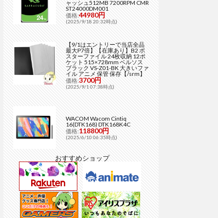
ャッシュ512MB 7200RPM CMR
ST24000DM001
44980円
価格:
(2025/9/18 20:32時点)
【9/1はエントリーで当店全品
最大P7倍】【在庫あり】B2 ポ
スターファイル 24枚収納 12ポ
ケット 515×728mm ベルソス
ブラック VS-Z01-BK 大きいファ
イル アニメ 保管 保存【/srm】
3700円
価格:
(2025/9/1 07:38時点)
WACOM Wacom Cintiq
16(DTK168) DTK168K4C
118800円
価格:
(2025/6/10 06:35時点)
おすすめショップ