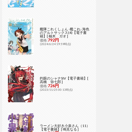
艦隊これくしょん -艦これ- 海色
のアルトサックス(4)【電子書
籍】[ 柚木 ガオ ]
792円
価格:
(2024/6/24 19:59時点)
灼眼のシャナSIV【電子書籍】[
高橋 弥七郎 ]
726円
価格:
(2023/11/25 00:13時点)
ラーメン大好き小泉さん（11）
【電子書籍】[ 鳴見なる ]