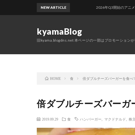
NEW ARTICLE
2026年Q3開始のアニメを適当に
kyamaBlog
旧kyama.blogdns.net 本ページの一部はプロモーショ
食
倍ダブルチーズバーガーを食べ
HOME
倍ダブルチーズバーガ
2019.09.29
食
ハンバーガー
,
マクドナルド
,
株