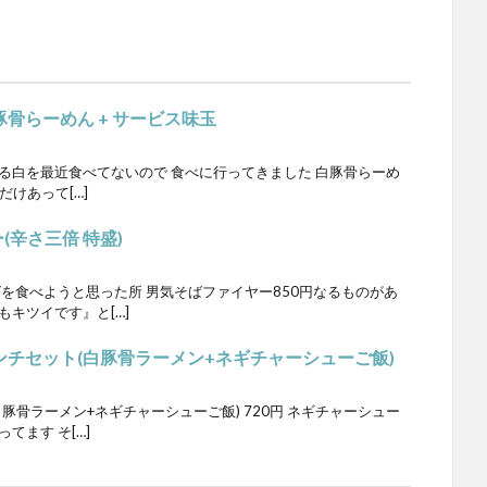
豚骨らーめん + サービス味玉
る白を最近食べてないので 食べに行ってきました 白豚骨らーめ
だけあって[…]
(辛さ三倍 特盛)
ばを食べようと思った所 男気そばファイヤー850円なるものがあ
もキツイです』と[…]
ランチセット(白豚骨ラーメン+ネギチャーシューご飯)
豚骨ラーメン+ネギチャーシューご飯) 720円 ネギチャーシュー
てます そ[…]