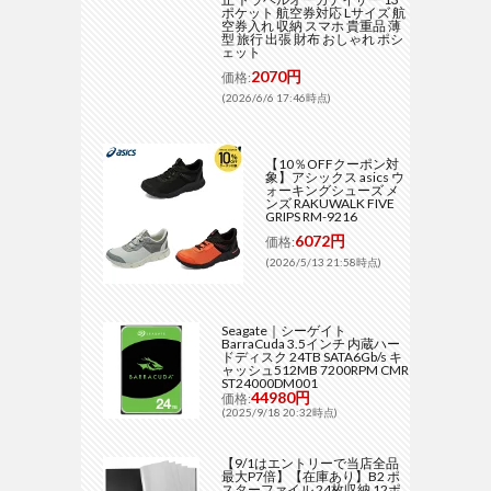
ポケット 航空券対応 Lサイズ 航
空券入れ 収納 スマホ 貴重品 薄
型 旅行 出張 財布 おしゃれ ポシ
ェット
2070円
価格:
(2026/6/6 17:46時点)
【10％OFFクーポン対
象】アシックス asics ウ
ォーキングシューズ メ
ンズ RAKUWALK FIVE
GRIPS RM-9216
6072円
価格:
(2026/5/13 21:58時点)
Seagate｜シーゲイト
BarraCuda 3.5インチ 内蔵ハー
ドディスク 24TB SATA6Gb/s キ
ャッシュ512MB 7200RPM CMR
ST24000DM001
44980円
価格:
(2025/9/18 20:32時点)
【9/1はエントリーで当店全品
最大P7倍】【在庫あり】B2 ポ
スターファイル 24枚収納 12ポ