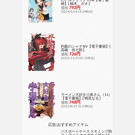
籍】[ 柚木 ガオ ]
792円
価格:
(2024/6/24 19:59時点)
灼眼のシャナSIV【電子書籍】[
高橋 弥七郎 ]
726円
価格:
(2023/11/25 00:13時点)
ラーメン大好き小泉さん（11）
【電子書籍】[ 鳴見なる ]
748円
価格:
(2023/8/25 10:24時点)
広告:おすすめアイテム
パスポートケース スキミング防
止 トラベルオーガナイザー 13