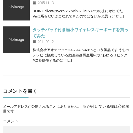
2005.11.13
BOINC clientのVer5.2.7 Win & Linux いつのまにか出てた
Ver5系もだいぶこなれてきたのではないかと思うけど[…]
タッチバッド付き極小ワイヤレスキーボードを買っ
てみた
2011.09.12
株式会社アオテックの24G-AOK46BKという製品です うちの
テレビに接続している動画録画再生用PC(いわゆるリビング
PC)を操作するのに丁[…]
コメントを書く
※
が付いている欄は必須項
メールアドレスが公開されることはありません。
目です
コメント