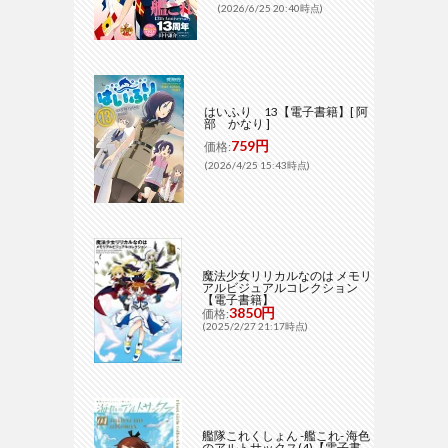
(2026/6/25 20:40時点)
はいふり 13【電子書籍】[ 阿
部 かなり ]
759円
価格:
(2026/4/25 15:43時点)
魔法少女リリカルなのは メモリ
アルビジュアルコレクション
【電子書籍】
3850円
価格:
(2025/2/27 21:17時点)
艦隊これくしょん -艦これ- 海色
のアルトサックス(4)【電子書