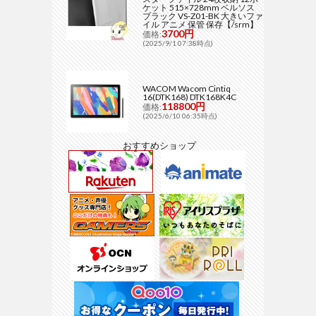
ケット 515×728mm ベルソス
ブラック VS-Z01-BK 大きいファ
イル アニメ 保管 保存【/srm】
3700円
価格:
(2025/9/1 07:38時点)
WACOM Wacom Cintiq
16(DTK168) DTK168K4C
118800円
価格:
(2025/6/10 06:35時点)
おすすめショップ