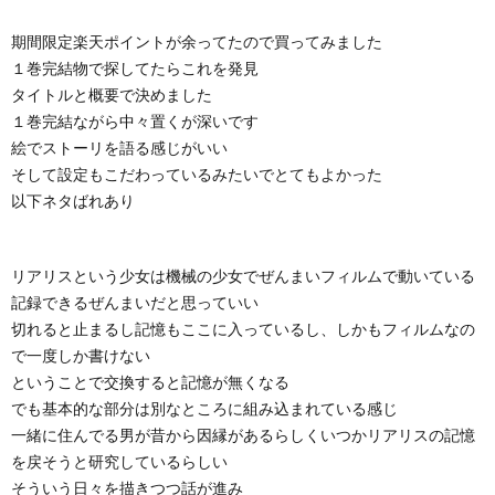
期間限定楽天ポイントが余ってたので買ってみました
１巻完結物で探してたらこれを発見
タイトルと概要で決めました
１巻完結ながら中々置くが深いです
絵でストーリを語る感じがいい
そして設定もこだわっているみたいでとてもよかった
以下ネタばれあり
リアリスという少女は機械の少女でぜんまいフィルムで動いている
記録できるぜんまいだと思っていい
切れると止まるし記憶もここに入っているし、しかもフィルムなの
で一度しか書けない
ということで交換すると記憶が無くなる
でも基本的な部分は別なところに組み込まれている感じ
一緒に住んでる男が昔から因縁があるらしくいつかリアリスの記憶
を戻そうと研究しているらしい
そういう日々を描きつつ話が進み