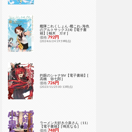
艦隊これくしょん -艦これ- 海色
のアルトサックス(4)【電子書
籍】[ 柚木 ガオ ]
792円
価格:
(2024/6/24 19:59時点)
灼眼のシャナSIV【電子書籍】[
高橋 弥七郎 ]
726円
価格:
(2023/11/25 00:13時点)
ラーメン大好き小泉さん（11）
【電子書籍】[ 鳴見なる ]
748円
価格: