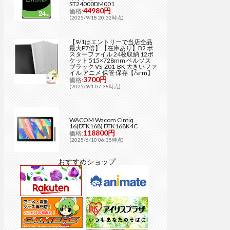
ST24000DM001
44980円
価格:
(2025/9/18 20:32時点)
【9/1はエントリーで当店全品
最大P7倍】【在庫あり】B2 ポ
スターファイル 24枚収納 12ポ
ケット 515×728mm ベルソス
ブラック VS-Z01-BK 大きいファ
イル アニメ 保管 保存【/srm】
3700円
価格:
(2025/9/1 07:38時点)
WACOM Wacom Cintiq
16(DTK168) DTK168K4C
118800円
価格:
(2025/6/10 06:35時点)
おすすめショップ