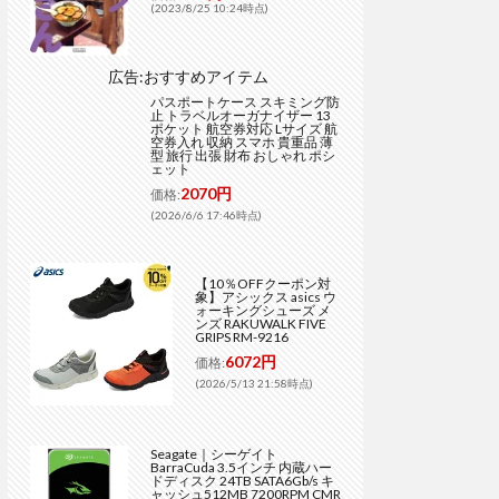
(2023/8/25 10:24時点)
広告:おすすめアイテム
パスポートケース スキミング防
止 トラベルオーガナイザー 13
ポケット 航空券対応 Lサイズ 航
空券入れ 収納 スマホ 貴重品 薄
型 旅行 出張 財布 おしゃれ ポシ
ェット
2070円
価格:
(2026/6/6 17:46時点)
【10％OFFクーポン対
象】アシックス asics ウ
ォーキングシューズ メ
ンズ RAKUWALK FIVE
GRIPS RM-9216
6072円
価格:
(2026/5/13 21:58時点)
Seagate｜シーゲイト
BarraCuda 3.5インチ 内蔵ハー
ドディスク 24TB SATA6Gb/s キ
ャッシュ512MB 7200RPM CMR