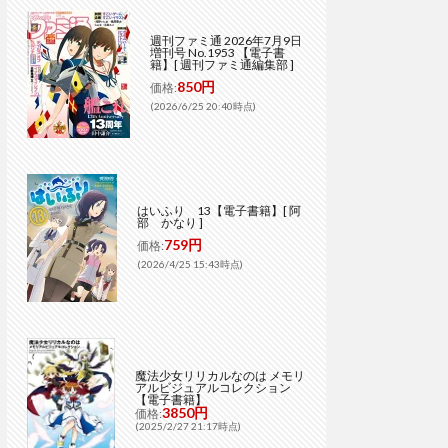
週刊ファミ通 2026年7月9日
増刊号 No.1953 【電子書
籍】[ 週刊ファミ通編集部 ]
850円
価格:
(2026/6/25 20:40時点)
はいふり 13【電子書籍】[ 阿
部 かなり ]
759円
価格:
(2026/4/25 15:43時点)
魔法少女リリカルなのは メモリ
アルビジュアルコレクション
【電子書籍】
3850円
価格:
(2025/2/27 21:17時点)