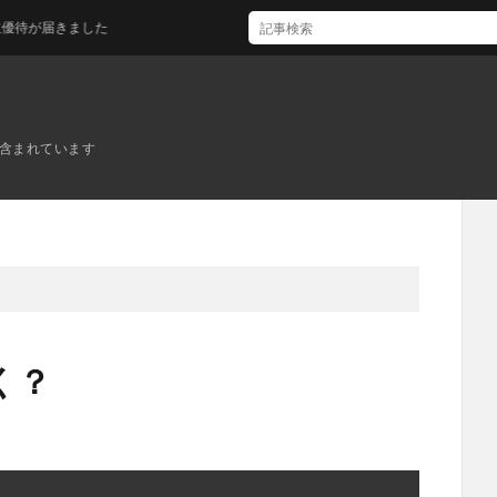
届きました
ンが含まれています
く？