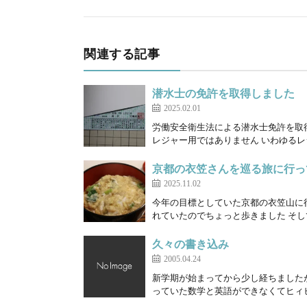
関連する記事
潜水士の免許を取得しました
2025.02.01
労働安全衛生法による潜水士免許を取
レジャー用ではありません いわゆるレ
京都の衣笠さんを巡る旅に行っ
2025.11.02
今年の目標としていた京都の衣笠山に
れていたのでちょっと歩きました そして
久々の書き込み
2005.04.24
新学期が始まってから少し経ちました
っていた数学と英語ができなくてヒィヒ