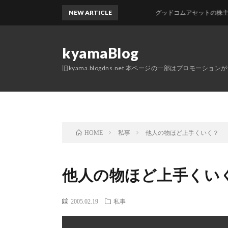
NEW ARTICLE
グッドコムアセットの株主優待が
kyamaBlog
旧kyama.blogdns.net 本ページの一部はプロモーショ
私事
他人の物ほど上手くいく？
HOME
他人の物ほど上手くい
2005.02.19
私事