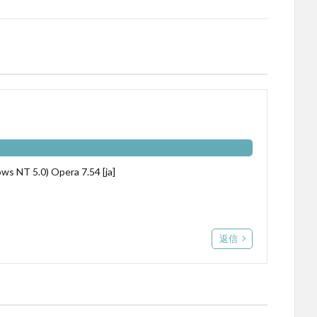
ws NT 5.0) Opera 7.54 [ja]
返信