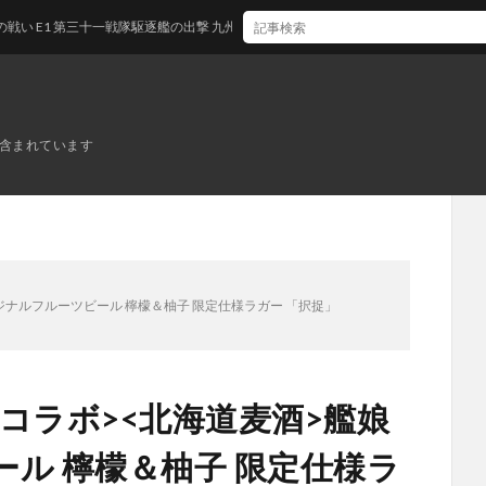
三十一戦隊駆逐艦の出撃 九州沖/南西諸島沖
ンが含まれています
ジナルフルーツビール 檸檬＆柚子 限定仕様ラガー 「択捉」
コラボ><北海道麦酒>艦娘
ル 檸檬＆柚子 限定仕様ラ