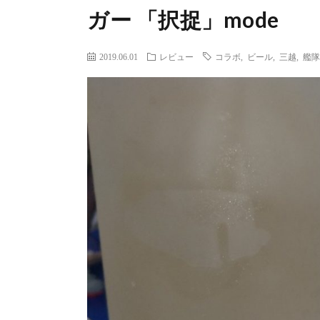
ガー 「択捉」mode
2019.06.01
レビュー
コラボ
,
ビール
,
三越
,
艦隊