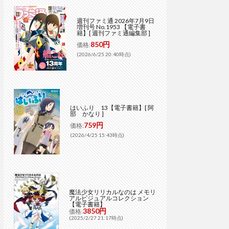
週刊ファミ通 2026年7月9日
増刊号 No.1953 【電子書
籍】[ 週刊ファミ通編集部 ]
850円
価格:
(2026/6/25 20:40時点)
はいふり 13【電子書籍】[ 阿
部 かなり ]
759円
価格:
(2026/4/25 15:43時点)
魔法少女リリカルなのは メモリ
アルビジュアルコレクション
【電子書籍】
3850円
価格:
(2025/2/27 21:17時点)