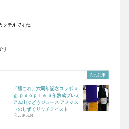
カクテルですね
です
次の記事
「艦これ」六周年記念コラボ ａ
次
ｇ‐ｐｅｏｐｌｅ ３年熟成プレミ
アム山ぶどうジュース アメジス
トのしずくリッチテイスト
2019.06.01