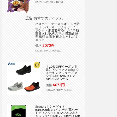
(2023/8/25 10:24時点)
広告:おすすめアイテム
パスポートケース スキミング防
止 トラベルオーガナイザー 13
ポケット 航空券対応 Lサイズ 航
空券入れ 収納 スマホ 貴重品 薄
型 旅行 出張 財布 おしゃれ ポシ
ェット
2070円
価格:
(2026/6/6 17:46時点)
【10％OFFクーポン対
象】アシックス asics ウ
ォーキングシューズ メ
ンズ RAKUWALK FIVE
GRIPS RM-9216
6072円
価格:
(2026/5/13 21:58時点)
Seagate｜シーゲイト
BarraCuda 3.5インチ 内蔵ハー
ドディスク 24TB SATA6Gb/s キ
ャッシュ512MB 7200RPM CMR