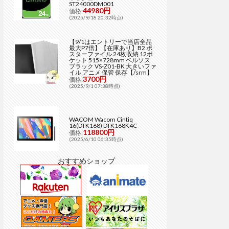
ST24000DM001
44980円
価格:
(2025/9/18 20:32時点)
【9/1はエントリーで当店全品
最大P7倍】【在庫あり】B2 ポ
スターファイル 24枚収納 12ポ
ケット 515×728mm ベルソス
ブラック VS-Z01-BK 大きいファ
イル アニメ 保管 保存【/srm】
3700円
価格:
(2025/9/1 07:38時点)
WACOM Wacom Cintiq
16(DTK168) DTK168K4C
118800円
価格:
(2025/6/10 06:35時点)
おすすめショップ