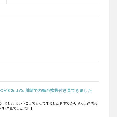
OVIE 2nd A’s 川崎での舞台挨拶付き見てきました
しました ということで行って来ました 田村ゆかりさんと高橋美
レ禁止でした な[…]