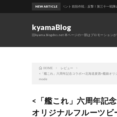
艦これ2026夏イベント 前段作戦：反撃！第三十一戦隊の戦い E1 第
NEW ARTICLE
kyamaBlog
旧kyama.blogdns.net 本ページの一部はプロモーショ
レビュー
HOME
<「艦これ」六周年記念コラボ><北海道麦酒>艦娘オリ
mode
<「艦これ」六周年記念
オリジナルフルーツビー