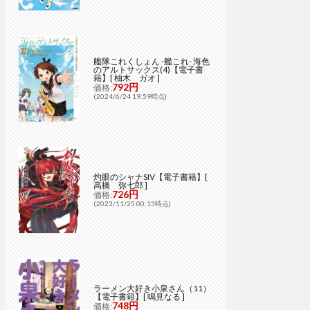
艦隊これくしょん -艦これ- 海色
のアルトサックス(4)【電子書
籍】[ 柚木 ガオ ]
792円
価格:
(2024/6/24 19:59時点)
灼眼のシャナSIV【電子書籍】[
高橋 弥七郎 ]
726円
価格:
(2023/11/25 00:13時点)
ラーメン大好き小泉さん（11）
【電子書籍】[ 鳴見なる ]
748円
価格: