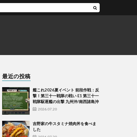
最近の投稿
艦これ2026夏イベント 前段作戦：反
撃！第三十一戦隊の戦い E1 第三十一
戦隊駆逐艦の出撃 九州沖/南西諸島沖
2026.07.20
吉野家の牛スタミナ焼肉丼を食べま
した
2026.07.20