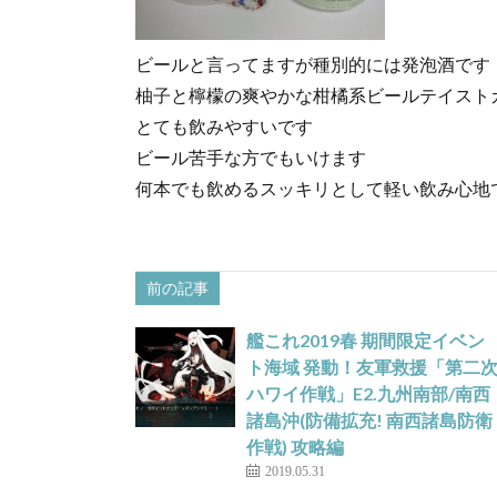
ビールと言ってますが種別的には発泡酒です
柚子と檸檬の爽やかな柑橘系ビールテイスト
とても飲みやすいです
ビール苦手な方でもいけます
何本でも飲めるスッキリとして軽い飲み心地
前の記事
艦これ2019春 期間限定イベン
ト海域 発動！友軍救援「第二
ハワイ作戦」E2.九州南部/南西
諸島沖(防備拡充! 南西諸島防衛
作戦) 攻略編
2019.05.31