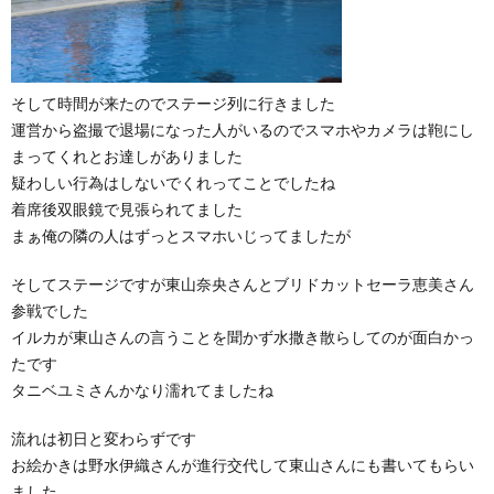
そして時間が来たのでステージ列に行きました
運営から盗撮で退場になった人がいるのでスマホやカメラは鞄にし
まってくれとお達しがありました
疑わしい行為はしないでくれってことでしたね
着席後双眼鏡で見張られてました
まぁ俺の隣の人はずっとスマホいじってましたが
そしてステージですが東山奈央さんとブリドカットセーラ恵美さん
参戦でした
イルカが東山さんの言うことを聞かず水撒き散らしてのが面白かっ
たです
タニベユミさんかなり濡れてましたね
流れは初日と変わらずです
お絵かきは野水伊織さんが進行交代して東山さんにも書いてもらい
ました