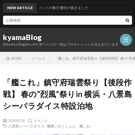
ドコムアセットの株主優待が届きました
NEW ARTICLE
kyamaBlog
旧kyama.blogdns.net 本ページの一部はプロモーションが含まれています
イベント
「艦これ」鎮守府瑞雲祭り【後段作戦】 春の"烈風
HOME
「艦これ」鎮守府瑞雲祭り【後段作
戦】 春の”烈風”祭りin 横浜・八景島
シーパラダイス特設泊地
2019.05.19
イベント
八景島シーパラダイス
,
艦隊これくしょん－艦これ－