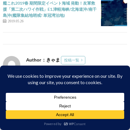
艦これ2019春 期間限定イベント海域 発動！友軍救
援「第二次ハワイ作戦」E1.津軽海峡/北海道沖/南千
島沖(艦隊集結地哨戒! 単冠湾泊地)
2019.05.26
Author：きゃま
投稿一覧
関連する記事
絵師100人展08