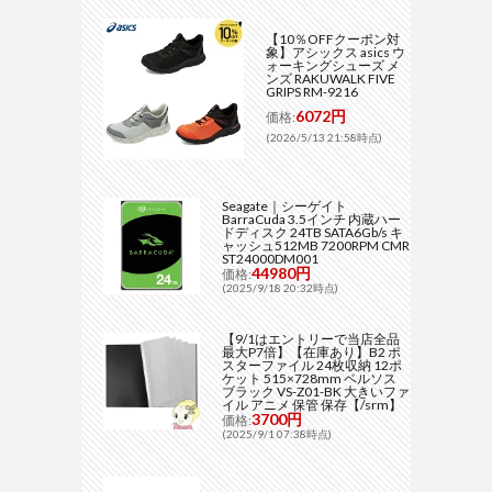
【10％OFFクーポン対
象】アシックス asics ウ
ォーキングシューズ メ
ンズ RAKUWALK FIVE
GRIPS RM-9216
6072円
価格:
(2026/5/13 21:58時点)
Seagate｜シーゲイト
BarraCuda 3.5インチ 内蔵ハー
ドディスク 24TB SATA6Gb/s キ
ャッシュ512MB 7200RPM CMR
ST24000DM001
44980円
価格:
(2025/9/18 20:32時点)
【9/1はエントリーで当店全品
最大P7倍】【在庫あり】B2 ポ
スターファイル 24枚収納 12ポ
ケット 515×728mm ベルソス
ブラック VS-Z01-BK 大きいファ
イル アニメ 保管 保存【/srm】
3700円
価格:
(2025/9/1 07:38時点)