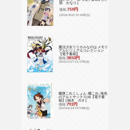
部 かなり ]
759円
価格:
(2026/4/25 15:43時点)
魔法少女リリカルなのは メモリ
アルビジュアルコレクション
【電子書籍】
3850円
価格:
(2025/2/27 21:17時点)
艦隊これくしょん -艦これ- 海色
のアルトサックス(4)【電子書
籍】[ 柚木 ガオ ]
792円
価格:
(2024/6/24 19:59時点)