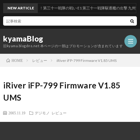
ント 前段作戦：反撃！第三十一戦隊の戦い E1 第三十一戦隊駆逐艦の出撃 九州沖/南西
NEW ARTICLE
kyamaBlog
旧kyama.blogdns.net 本ページの一部はプロモーションが含まれています
レビュー
iRiver iFP-799 Firmware V1.85 UMS
HOME
iRiver iFP-799 Firmware V1.85
UMS
2005.11.19
デジモノ
レビュー