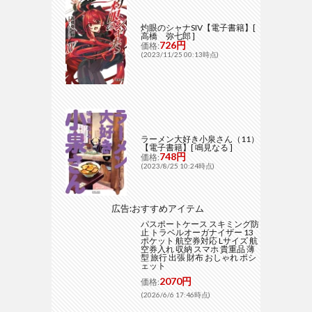
灼眼のシャナSIV【電子書籍】[
高橋 弥七郎 ]
726円
価格:
(2023/11/25 00:13時点)
ラーメン大好き小泉さん（11）
【電子書籍】[ 鳴見なる ]
748円
価格:
(2023/8/25 10:24時点)
広告:おすすめアイテム
パスポートケース スキミング防
止 トラベルオーガナイザー 13
ポケット 航空券対応 Lサイズ 航
空券入れ 収納 スマホ 貴重品 薄
型 旅行 出張 財布 おしゃれ ポシ
ェット
2070円
価格:
(2026/6/6 17:46時点)