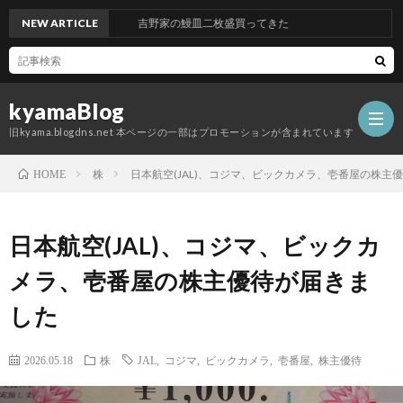
NEW ARTICLE
吉野家の鰻皿二枚盛買ってきた
kyamaBlog
旧kyama.blogdns.net 本ページの一部はプロモーションが含まれています
株
日本航空(JAL)、コジマ、ビックカメラ、壱番屋の株主
HOME
日本航空(JAL)、コジマ、ビックカ
メラ、壱番屋の株主優待が届きま
した
2026.05.18
株
JAL
,
コジマ
,
ビックカメラ
,
壱番屋
,
株主優待