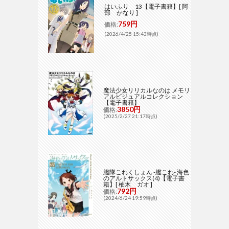
はいふり 13【電子書籍】[ 阿
部 かなり ]
759円
価格:
(2026/4/25 15:43時点)
魔法少女リリカルなのは メモリ
アルビジュアルコレクション
【電子書籍】
3850円
価格:
(2025/2/27 21:17時点)
艦隊これくしょん -艦これ- 海色
のアルトサックス(4)【電子書
籍】[ 柚木 ガオ ]
792円
価格:
(2024/6/24 19:59時点)