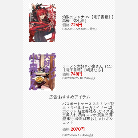
灼眼のシャナSIV【電子書籍】[
高橋 弥七郎 ]
726円
価格:
(2023/11/25 00:13時点)
ラーメン大好き小泉さん（11）
【電子書籍】[ 鳴見なる ]
748円
価格:
(2023/8/25 10:24時点)
広告:おすすめアイテム
パスポートケース スキミング防
止 トラベルオーガナイザー 13
ポケット 航空券対応 Lサイズ 航
空券入れ 収納 スマホ 貴重品 薄
型 旅行 出張 財布 おしゃれ ポシ
ェット
2070円
価格:
(2026/6/6 17:46時点)