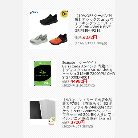
【10％OFFクーポン対
象】アシックス asics ウ
ォーキングシューズ メ
ンズ RAKUWALK FIVE
GRIPS RM-9216
6072円
価格:
(2026/5/13 21:58時点)
Seagate｜シーゲイト
BarraCuda 3.5インチ 内蔵ハー
ドディスク 24TB SATA6Gb/s キ
ャッシュ512MB 7200RPM CMR
ST24000DM001
44980円
価格:
(2025/9/18 20:32時点)
【9/1はエントリーで当店全品
最大P7倍】【在庫あり】B2 ポ
スターファイル 24枚収納 12ポ
ケット 515×728mm ベルソス
ブラック VS-Z01-BK 大きいファ
イル アニメ 保管 保存【/srm】
3700円
価格:
(2025/9/1 07:38時点)