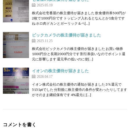
2025.05.19
株式会社壱番屋の株主優待が届きました 飲食優待券500円が
2枚で1000円分です トッピング入れるとなんとか1食分です
ね ホロ肉ドカンとガーリック＆ペ[…]
ビックカメラの株主優待が届きました
2025.11.25
株式会社ビックカメラの株主優待が届きました お買い物券
1000円分と長期2000円分です 割引券扱いなのでポイント還
元に影響します 還元率の低いのに使[…]
イオンの株主優待が届きました
2026.04.17
イオン株式会社の株主優待の通知が届きました 3％還元で
5151ptでした 分割後に株主優待の条件が変わったりしてます
がそのまま継続保有です 4%還元に[…]
コメントを書く