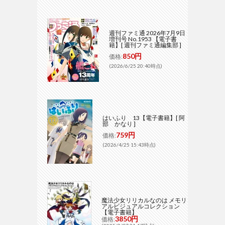
週刊ファミ通 2026年7月9日
増刊号 No.1953 【電子書
籍】[ 週刊ファミ通編集部 ]
850円
価格:
(2026/6/25 20:40時点)
はいふり 13【電子書籍】[ 阿
部 かなり ]
759円
価格:
(2026/4/25 15:43時点)
魔法少女リリカルなのは メモリ
アルビジュアルコレクション
【電子書籍】
3850円
価格: