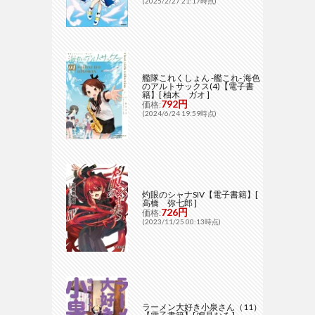
(2025/2/27 21:17時点)
艦隊これくしょん -艦これ- 海色
のアルトサックス(4)【電子書
籍】[ 柚木 ガオ ]
792円
価格:
(2024/6/24 19:59時点)
灼眼のシャナSIV【電子書籍】[
高橋 弥七郎 ]
726円
価格:
(2023/11/25 00:13時点)
ラーメン大好き小泉さん（11）