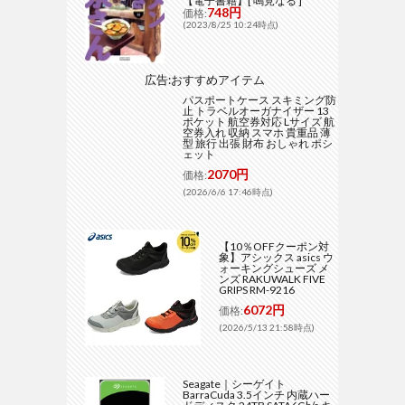
【電子書籍】[ 鳴見なる ]
748円
価格:
(2023/8/25 10:24時点)
広告:おすすめアイテム
パスポートケース スキミング防
止 トラベルオーガナイザー 13
ポケット 航空券対応 Lサイズ 航
空券入れ 収納 スマホ 貴重品 薄
型 旅行 出張 財布 おしゃれ ポシ
ェット
2070円
価格:
(2026/6/6 17:46時点)
【10％OFFクーポン対
象】アシックス asics ウ
ォーキングシューズ メ
ンズ RAKUWALK FIVE
GRIPS RM-9216
6072円
価格:
(2026/5/13 21:58時点)
Seagate｜シーゲイト
BarraCuda 3.5インチ 内蔵ハー