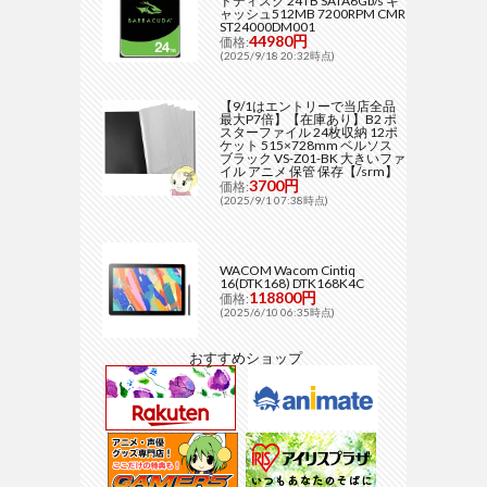
ドディスク 24TB SATA6Gb/s キ
ャッシュ512MB 7200RPM CMR
ST24000DM001
44980円
価格:
(2025/9/18 20:32時点)
【9/1はエントリーで当店全品
最大P7倍】【在庫あり】B2 ポ
スターファイル 24枚収納 12ポ
ケット 515×728mm ベルソス
ブラック VS-Z01-BK 大きいファ
イル アニメ 保管 保存【/srm】
3700円
価格:
(2025/9/1 07:38時点)
WACOM Wacom Cintiq
16(DTK168) DTK168K4C
118800円
価格:
(2025/6/10 06:35時点)
おすすめショップ