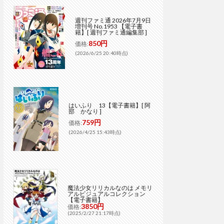
週刊ファミ通 2026年7月9日
増刊号 No.1953 【電子書
籍】[ 週刊ファミ通編集部 ]
850円
価格:
(2026/6/25 20:40時点)
はいふり 13【電子書籍】[ 阿
部 かなり ]
759円
価格:
(2026/4/25 15:43時点)
魔法少女リリカルなのは メモリ
アルビジュアルコレクション
【電子書籍】
3850円
価格:
(2025/2/27 21:17時点)