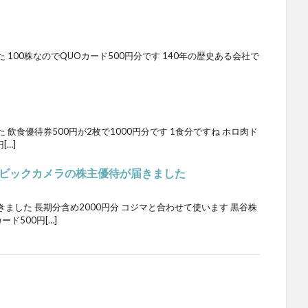
100株なのでQUOカード500円分です 140年の歴史ある会社で
飲食優待券500円が2枚で1000円分です 1食分ですね ホロ肉ド
[…]
ビックカメラの株主優待が届きました
ました 長期分含め2000円分 コジマと合わせて使います 黒谷株
ド500円[…]