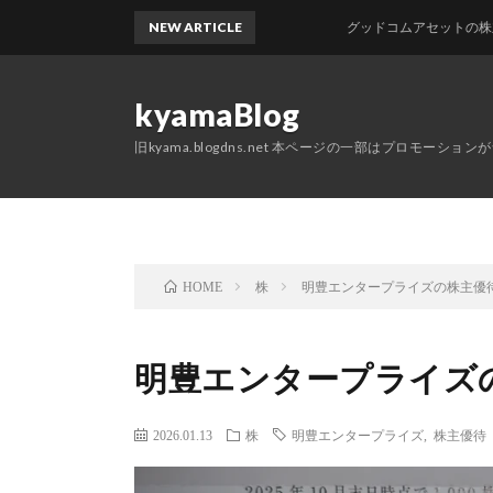
NEW ARTICLE
グッドコムアセットの株主優待
kyamaBlog
旧kyama.blogdns.net 本ページの一部はプロモーショ
株
明豊エンタープライズの株主優
HOME
明豊エンタープライズ
2026.01.13
株
明豊エンタープライズ
,
株主優待