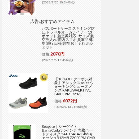
(2023/8/25 10:24時点)
広告:おすすめアイテム
パスポートケース スキミング防
止 トラベルオーガナイザー 13
ポケット 航空券対応 Lサイズ 航
空券入れ 収納 スマホ 貴重品 薄
型 旅行 出張 財布 おしゃれ ポシ
ェット
2070円
価格:
(2026/6/6 17:46時点)
【10％OFFクーポン対
象】アシックス asics ウ
ォーキングシューズ メ
ンズ RAKUWALK FIVE
GRIPS RM-9216
6072円
価格:
(2026/5/13 21:58時点)
Seagate｜シーゲイト
BarraCuda 3.5インチ 内蔵ハー
ドディスク 24TB SATA6Gb/s キ
ャッシュ512MB 7200RPM CMR