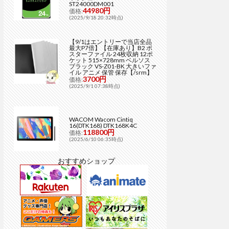
ST24000DM001
44980円
価格:
(2025/9/18 20:32時点)
【9/1はエントリーで当店全品
最大P7倍】【在庫あり】B2 ポ
スターファイル 24枚収納 12ポ
ケット 515×728mm ベルソス
ブラック VS-Z01-BK 大きいファ
イル アニメ 保管 保存【/srm】
3700円
価格:
(2025/9/1 07:38時点)
WACOM Wacom Cintiq
16(DTK168) DTK168K4C
118800円
価格:
(2025/6/10 06:35時点)
おすすめショップ