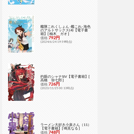
艦隊これくしょん -艦これ- 海色
のアルトサックス(4)【電子書
籍】[ 柚木 ガオ ]
792円
価格:
(2024/6/24 19:59時点)
灼眼のシャナSIV【電子書籍】[
高橋 弥七郎 ]
726円
価格:
(2023/11/25 00:13時点)
ラーメン大好き小泉さん（11）
【電子書籍】[ 鳴見なる ]
748円
価格: