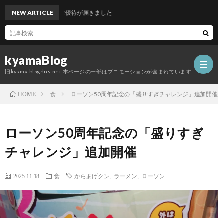
コムアセットの株主優待が届きました
NEW ARTICLE
kyamaBlog
旧kyama.blogdns.net 本ページの一部はプロモーションが含まれています
食
ローソン50周年記念の「盛りすぎチャレンジ」追加開催
HOME
ローソン50周年記念の「盛りすぎ
チャレンジ」追加開催
2025.11.18
食
からあげクン
,
ラーメン
,
ローソン