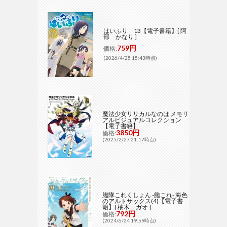
はいふり 13【電子書籍】[ 阿
部 かなり ]
759円
価格:
(2026/4/25 15:43時点)
魔法少女リリカルなのは メモリ
アルビジュアルコレクション
【電子書籍】
3850円
価格:
(2025/2/27 21:17時点)
艦隊これくしょん -艦これ- 海色
のアルトサックス(4)【電子書
籍】[ 柚木 ガオ ]
792円
価格:
(2024/6/24 19:59時点)