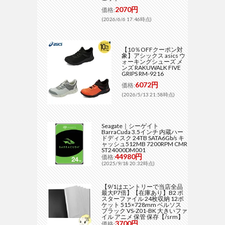
2070円
価格:
(2026/6/6 17:46時点)
【10％OFFクーポン対
象】アシックス asics ウ
ォーキングシューズ メ
ンズ RAKUWALK FIVE
GRIPS RM-9216
6072円
価格:
(2026/5/13 21:58時点)
Seagate｜シーゲイト
BarraCuda 3.5インチ 内蔵ハー
ドディスク 24TB SATA6Gb/s キ
ャッシュ512MB 7200RPM CMR
ST24000DM001
44980円
価格:
(2025/9/18 20:32時点)
【9/1はエントリーで当店全品
最大P7倍】【在庫あり】B2 ポ
スターファイル 24枚収納 12ポ
ケット 515×728mm ベルソス
ブラック VS-Z01-BK 大きいファ
イル アニメ 保管 保存【/srm】
3700円
価格: