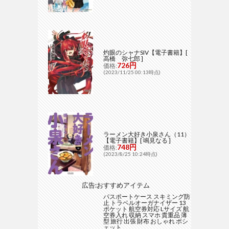
灼眼のシャナSIV【電子書籍】[
高橋 弥七郎 ]
726円
価格:
(2023/11/25 00:13時点)
ラーメン大好き小泉さん（11）
【電子書籍】[ 鳴見なる ]
748円
価格:
(2023/8/25 10:24時点)
広告:おすすめアイテム
パスポートケース スキミング防
止 トラベルオーガナイザー 13
ポケット 航空券対応 Lサイズ 航
空券入れ 収納 スマホ 貴重品 薄
型 旅行 出張 財布 おしゃれ ポシ
ェット