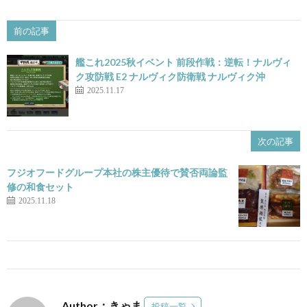
前の記事
艦これ2025秋イベント 前段作戦：逆転！ナルヴィ
ク攻防戦 E2 ナルヴィク防衛戦 ナルヴィク沖
2025.11.17
次の記事
フジオフードグループ本社の株主優待で賛否両論監
修の和食セット
2025.11.18
Author：きゃま
投稿一覧