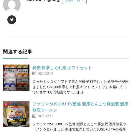
関連する記事
柿安 料亭しぐれ煮 ギフトセット
2026.02.07
貰ったカタログギフトで選んだ柿安 料亭しぐれ煮詰合せが届
きました GS100 料亭しぐれ煮 ギフトセットです 木箱に入っ
ています 1万円相当です しば[…]
ファミマ SUSURU TV監修 濃厚とんこつ豚無双 濃厚
無双ラーメン
2025.12.15
ファミマのSUSURU TV監修 濃厚とんこつ豚無双 濃厚無双ラ
ーメンを食べました 冷凍で販売していたSUSURU TVの濃厚