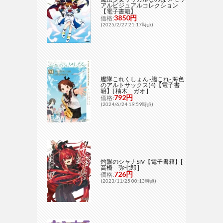
アルビジュアルコレクション
【電子書籍】
3850円
価格:
(2025/2/27 21:17時点)
艦隊これくしょん -艦これ- 海色
のアルトサックス(4)【電子書
籍】[ 柚木 ガオ ]
792円
価格:
(2024/6/24 19:59時点)
灼眼のシャナSIV【電子書籍】[
高橋 弥七郎 ]
726円
価格:
(2023/11/25 00:13時点)