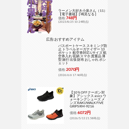
ラーメン大好き小泉さん（11）
【電子書籍】[ 鳴見なる ]
748円
価格:
(2023/8/25 10:24時点)
広告:おすすめアイテム
パスポートケース スキミング防
止 トラベルオーガナイザー 13
ポケット 航空券対応 Lサイズ 航
空券入れ 収納 スマホ 貴重品 薄
型 旅行 出張 財布 おしゃれ ポシ
ェット
2070円
価格:
(2026/6/6 17:46時点)
【10％OFFクーポン対
象】アシックス asics ウ
ォーキングシューズ メ
ンズ RAKUWALK FIVE
GRIPS RM-9216
6072円
価格:
(2026/5/13 21:58時点)