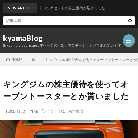
NEW ARTICLE
グッドコムアセットの株主優待が届きました
kyamaBlog
旧kyama.blogdns.net 本ページの一部はプロモーションが含まれています
株
キングジムの株主優待を使ってオーブントースターとか
HOME
キングジムの株主優待を使ってオ
ーブントースターとか貰いました
2025.11.13
株
キングジム
,
株主優待