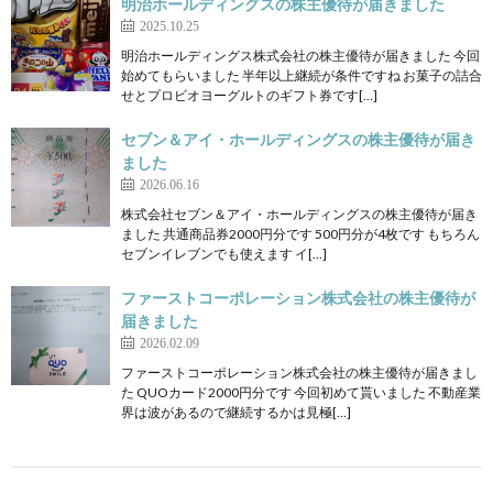
明治ホールディングスの株主優待が届きました
2025.10.25
明治ホールディングス株式会社の株主優待が届きました 今回
始めてもらいました 半年以上継続が条件ですね お菓子の詰合
せとプロビオヨーグルトのギフト券です[…]
セブン＆アイ・ホールディングスの株主優待が届き
ました
2026.06.16
株式会社セブン＆アイ・ホールディングスの株主優待が届き
ました 共通商品券2000円分です 500円分が4枚です もちろん
セブンイレブンでも使えます イ[…]
ファーストコーポレーション株式会社の株主優待が
届きました
2026.02.09
ファーストコーポレーション株式会社の株主優待が届きまし
た QUOカード2000円分です 今回初めて貰いました 不動産業
界は波があるので継続するかは見極[…]