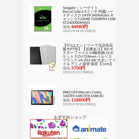
Seagate｜シーゲイト
BarraCuda 3.5インチ 内蔵ハー
ドディスク 24TB SATA6Gb/s キ
ャッシュ512MB 7200RPM CMR
ST24000DM001
44980円
価格:
(2025/9/18 20:32時点)
【9/1はエントリーで当店全品
最大P7倍】【在庫あり】B2 ポ
スターファイル 24枚収納 12ポ
ケット 515×728mm ベルソス
ブラック VS-Z01-BK 大きいファ
イル アニメ 保管 保存【/srm】
3700円
価格:
(2025/9/1 07:38時点)
WACOM Wacom Cintiq
16(DTK168) DTK168K4C
118800円
価格:
(2025/6/10 06:35時点)
おすすめショップ