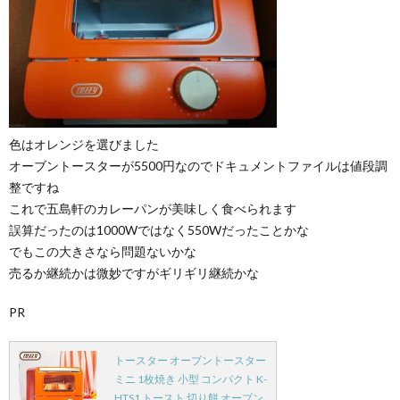
色はオレンジを選びました
オーブントースターが5500円なのでドキュメントファイルは値段調
整ですね
これで五島軒のカレーパンが美味しく食べられます
誤算だったのは1000Wではなく550Wだったことかな
でもこの大きさなら問題ないかな
売るか継続かは微妙ですがギリギリ継続かな
PR
トースター オーブントースター
ミニ 1枚焼き 小型 コンパクト K-
HTS1 トースト 切り餅 オーブン