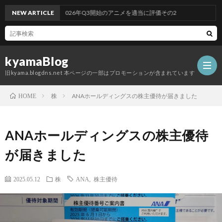
NEW ARTICLE
2026年Q3開始のアニメを適当に評価その2
kyamaBlog
旧kyama.blogdns.net 本ページの一部はプロモーションが含まれています
株
ANAホールディングスの株主優待が届きました
HOME
ANAホールディングスの株主優待
が届きました
2025.05.12
株
ANA
,
株主優待