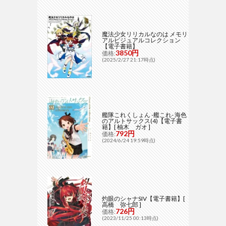
魔法少女リリカルなのは メモリ
アルビジュアルコレクション
【電子書籍】
3850円
価格:
(2025/2/27 21:17時点)
艦隊これくしょん -艦これ- 海色
のアルトサックス(4)【電子書
籍】[ 柚木 ガオ ]
792円
価格:
(2024/6/24 19:59時点)
灼眼のシャナSIV【電子書籍】[
高橋 弥七郎 ]
726円
価格:
(2023/11/25 00:13時点)