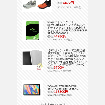
6072円
価格:
(2026/5/13 21:58時点)
Seagate｜シーゲイト
BarraCuda 3.5インチ 内蔵ハー
ドディスク 24TB SATA6Gb/s キ
ャッシュ512MB 7200RPM CMR
ST24000DM001
44980円
価格:
(2025/9/18 20:32時点)
【9/1はエントリーで当店全品
最大P7倍】【在庫あり】B2 ポ
スターファイル 24枚収納 12ポ
ケット 515×728mm ベルソス
ブラック VS-Z01-BK 大きいファ
イル アニメ 保管 保存【/srm】
3700円
価格:
(2025/9/1 07:38時点)
WACOM Wacom Cintiq
16(DTK168) DTK168K4C
118800円
価格:
(2025/6/10 06:35時点)
おすすめショップ