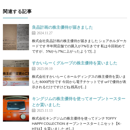
関連する記事
良品計画の株主優待が届きました
2024.11.27
株式会社良品計画の株主優待が届きました シェアホルダーカ
ードです 半年間店舗での購入が7%引きです 私は今回初めて
ですが、5%から7%に上がったようで[…]
すかいらーくグループの株主優待を貰いました
2025.09.19
株式会社すかいらーくホールディングスの株主優待を貰いま
した 8000円分です 今回から電子チケットです urlで優待が表
示されるだけですけどね 残高が[…]
キングジムの株主優待を使ってオーブントースター
とか貰いました
2025.11.13
株式会社キングジムの株主優待を使ってドンナ TOFFY
HAPPY COLLECTION オーブントースターミニセット【K-
HTS1】を貰いました オ[…]