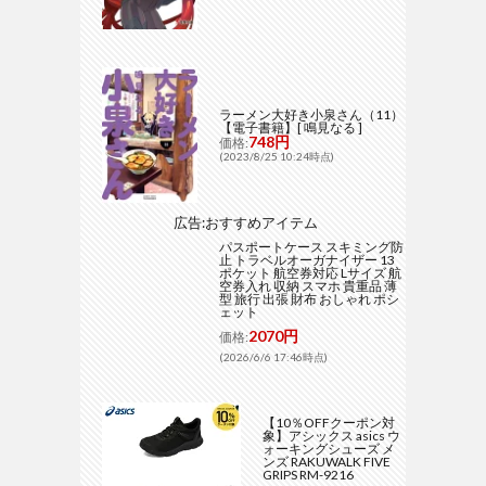
ラーメン大好き小泉さん（11）
【電子書籍】[ 鳴見なる ]
748円
価格:
(2023/8/25 10:24時点)
広告:おすすめアイテム
パスポートケース スキミング防
止 トラベルオーガナイザー 13
ポケット 航空券対応 Lサイズ 航
空券入れ 収納 スマホ 貴重品 薄
型 旅行 出張 財布 おしゃれ ポシ
ェット
2070円
価格:
(2026/6/6 17:46時点)
【10％OFFクーポン対
象】アシックス asics ウ
ォーキングシューズ メ
ンズ RAKUWALK FIVE
GRIPS RM-9216