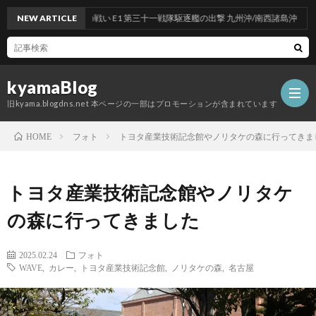
の戦い E1 第三十一戦隊駆逐艦の出撃 九州沖/南西諸島沖
NEW ARTICLE
kyamaBlog
旧kyama.blogdns.net 本ページの一部はプロモーションが含まれています
フォト
トヨタ産業技術記念館やノリタケの森に行ってきま
HOME
トヨタ産業技術記念館やノリタケ
の森に行ってきました
2025.02.24
フォト
WAVE
,
カレー
,
トヨタ産業技術記念館
,
ノリタケの森
,
名古屋