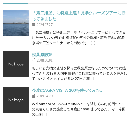
「第二海堡」に特別上陸！見学クルーズツアーに行
ってきました
2024.07.27
「第二海堡」に特別上陸！見学クルーズツアーに行ってきま
した 一人9980円です 横須賀の三笠公園横の猿島行きの船着
き場の三笠ターミナルから出港です C[…]
秋葉原散策
2008.06.01
ちょいと光物の値段を探りに秋葉原に行ったのでついでに撮
ってきた 歩行者天国中 警察が自転車に乗っている人を注意し
ていた 相変わらず人が多い 27日にぼ[…]
今度はAGFA VISTA 100を使ってみた。
2005.04.20
Welcome to AGFA AGFA VISTA 400を試してみた 前回の400
の素晴らしさに感動して今度は100を使ってみた。 が、今回
の出来[…]