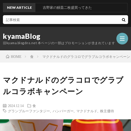
NEW ARTICLE
吉野家の鰻皿二枚盛買ってきた
kyamaBlog
旧kyama.blogdns.net 本ページの一部はプロモーションが含まれています
食
マクドナルドのグラコロでグラブルコラボキャンペーン
HOME
マクドナルドのグラコロでグラブ
ルコラボキャンペーン
2024.12.14
食
グランブルーファンタジー
,
ハンバーガー
,
マクドナルド
,
株主優待