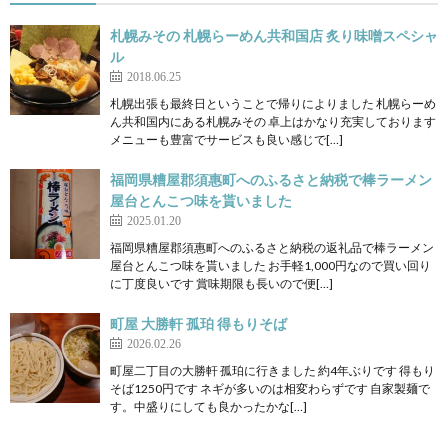
札幌みその 札幌らーめん共和国店 炙り味噌スペシャ
ル
2018.06.25
札幌出張も最終日ということで帰りによりました 札幌らーめ
ん共和国内にある札幌みその 卓上はかなり充実しております
メニューも豊富でサービスも良い感じで[…]
福岡県糟屋郡須惠町へのふるさと納税で棒ラーメン
屋台とんこつ味を貰いました
2025.01.20
福岡県糟屋郡須惠町へのふるさと納税の返礼品で棒ラーメン
屋台とんこつ味を貰いました お手軽1,000円なので買い回り
に丁度良いです 賞味期限も長いので便[…]
町屋 大勝軒 孤珀 得もりそば
2026.02.26
町屋二丁目の大勝軒 孤珀に行きました 約4年ぶりです 得もり
そば1250円です ネギが多いのは相変わらずです 自家製麺で
す。中盛りにしても良かったかな[…]