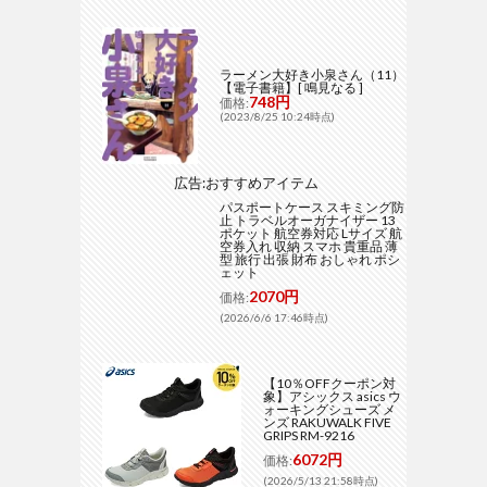
ラーメン大好き小泉さん（11）
【電子書籍】[ 鳴見なる ]
748円
価格:
(2023/8/25 10:24時点)
広告:おすすめアイテム
パスポートケース スキミング防
止 トラベルオーガナイザー 13
ポケット 航空券対応 Lサイズ 航
空券入れ 収納 スマホ 貴重品 薄
型 旅行 出張 財布 おしゃれ ポシ
ェット
2070円
価格:
(2026/6/6 17:46時点)
【10％OFFクーポン対
象】アシックス asics ウ
ォーキングシューズ メ
ンズ RAKUWALK FIVE
GRIPS RM-9216
6072円
価格:
(2026/5/13 21:58時点)