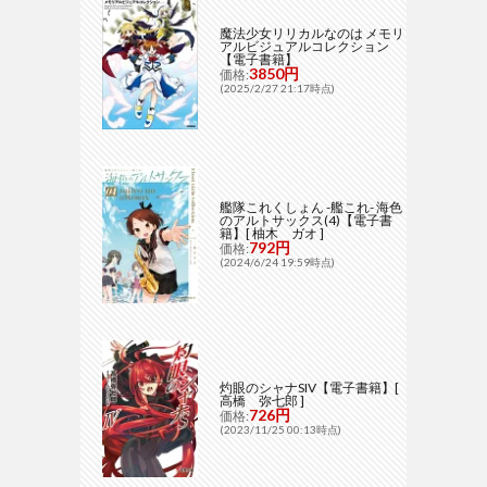
魔法少女リリカルなのは メモリ
アルビジュアルコレクション
【電子書籍】
3850円
価格:
(2025/2/27 21:17時点)
艦隊これくしょん -艦これ- 海色
のアルトサックス(4)【電子書
籍】[ 柚木 ガオ ]
792円
価格:
(2024/6/24 19:59時点)
灼眼のシャナSIV【電子書籍】[
高橋 弥七郎 ]
726円
価格:
(2023/11/25 00:13時点)