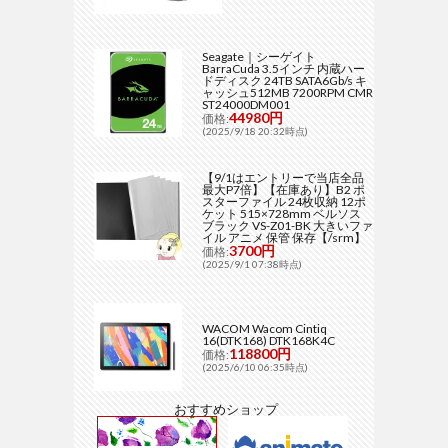
Seagate｜シーゲイト
BarraCuda 3.5インチ 内蔵ハー
ドディスク 24TB SATA6Gb/s キ
ャッシュ512MB 7200RPM CMR
ST24000DM001
44980円
価格:
(2025/9/18 20:32時点)
【9/1はエントリーで当店全品
最大P7倍】【在庫あり】B2 ポ
スターファイル 24枚収納 12ポ
ケット 515×728mm ベルソス
ブラック VS-Z01-BK 大きいファ
イル アニメ 保管 保存【/srm】
3700円
価格:
(2025/9/1 07:38時点)
WACOM Wacom Cintiq
16(DTK168) DTK168K4C
118800円
価格:
(2025/6/10 06:35時点)
おすすめショップ