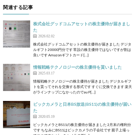
関連する記事
株式会社グッドコムアセットの株主優待が届きまし
た
2026.02.02
株式会社グッドコムアセットの株主優待が届きました デジタ
ルギフト20000円分です 常設の株主優待ではないですが割は
良いです Amazonギフトカード[…]
情報戦略テクノロジーの株主優待を貰いました
2025.03.17
情報戦略テクノロジーの株主優待が届きました デジタルギフ
トを貰ってそれを交換する形式です すぐに交換できます 楽天
がラインナップになかったのでau P[…]
ビックカメラと日本BS放送(BS11)の株主優待が届い
た
2020.05.19
ビックカメラとBS11の株主優待が届きました 2月末の権利分
です ちなみにBS11はビックカメラの子会社です 親子上場っ