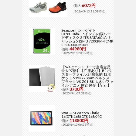
6072円
価格:
(2026/5/13 21:58時点)
Seagate｜シーゲイト
BarraCuda 3.5インチ 内蔵ハー
ドディスク 24TB SATA6Gb/s キ
ャッシュ512MB 7200RPM CMR
ST24000DM001
44980円
価格:
(2025/9/18 20:32時点)
【9/1はエントリーで当店全品
最大P7倍】【在庫あり】B2 ポ
スターファイル 24枚収納 12ポ
ケット 515×728mm ベルソス
ブラック VS-Z01-BK 大きいファ
イル アニメ 保管 保存【/srm】
3700円
価格:
(2025/9/1 07:38時点)
WACOM Wacom Cintiq
16(DTK168) DTK168K4C
118800円
価格:
(2025/6/10 06:35時点)