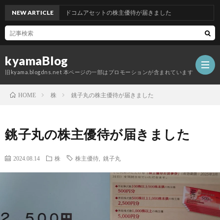
NEW ARTICLE
グッドコムアセットの株主優待が届きました
kyamaBlog
旧kyama.blogdns.net 本ページの一部はプロモーションが含まれています
株
銚子丸の株主優待が届きました
HOME
銚子丸の株主優待が届きました
2024.08.14
株
株主優待
,
銚子丸