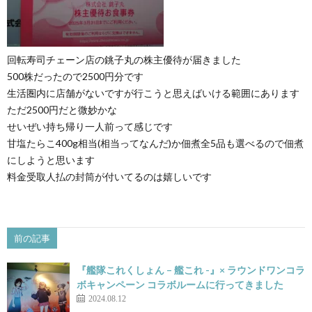
回転寿司チェーン店の銚子丸の株主優待が届きました
500株だったので2500円分です
生活圏内に店舗がないですが行こうと思えばいける範囲にあります
ただ2500円だと微妙かな
せいぜい持ち帰り一人前って感じです
甘塩たらこ400g相当(相当ってなんだ)か佃煮全5品も選べるので佃煮
にしようと思います
料金受取人払の封筒が付いてるのは嬉しいです
前の記事
『艦隊これくしょん – 艦これ -』× ラウンドワンコラ
ボキャンペーン コラボルームに行ってきました
2024.08.12