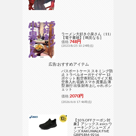
ラーメン大好き小泉さん（11）
【電子書籍】[ 鳴見なる ]
748円
価格:
(2023/8/25 10:24時点)
広告:おすすめアイテム
パスポートケース スキミング防
止 トラベルオーガナイザー 13
ポケット 航空券対応 Lサイズ 航
空券入れ 収納 スマホ 貴重品 薄
型 旅行 出張 財布 おしゃれ ポシ
ェット
2070円
価格:
(2026/6/6 17:46時点)
【10％OFFクーポン対
象】アシックス asics ウ
ォーキングシューズ メ
ンズ RAKUWALK FIVE
GRIPS RM-9216