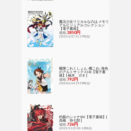
魔法少女リリカルなのは メモリ
アルビジュアルコレクション
【電子書籍】
3850円
価格:
(2025/2/27 21:17時点)
艦隊これくしょん -艦これ- 海色
のアルトサックス(4)【電子書
籍】[ 柚木 ガオ ]
792円
価格:
(2024/6/24 19:59時点)
灼眼のシャナSIV【電子書籍】[
高橋 弥七郎 ]
726円
価格:
(2023/11/25 00:13時点)