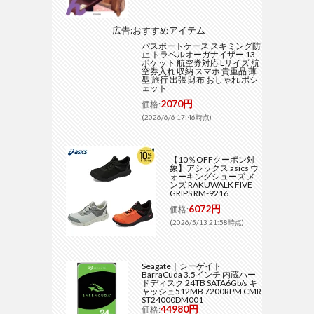
広告:おすすめアイテム
パスポートケース スキミング防
止 トラベルオーガナイザー 13
ポケット 航空券対応 Lサイズ 航
空券入れ 収納 スマホ 貴重品 薄
型 旅行 出張 財布 おしゃれ ポシ
ェット
2070円
価格:
(2026/6/6 17:46時点)
【10％OFFクーポン対
象】アシックス asics ウ
ォーキングシューズ メ
ンズ RAKUWALK FIVE
GRIPS RM-9216
6072円
価格:
(2026/5/13 21:58時点)
Seagate｜シーゲイト
BarraCuda 3.5インチ 内蔵ハー
ドディスク 24TB SATA6Gb/s キ
ャッシュ512MB 7200RPM CMR
ST24000DM001
44980円
価格: