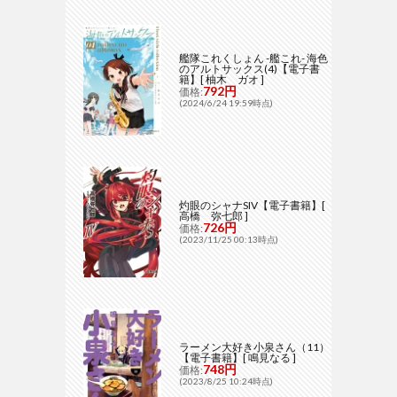
艦隊これくしょん -艦これ- 海色
のアルトサックス(4)【電子書
籍】[ 柚木 ガオ ]
792円
価格:
(2024/6/24 19:59時点)
灼眼のシャナSIV【電子書籍】[
高橋 弥七郎 ]
726円
価格:
(2023/11/25 00:13時点)
ラーメン大好き小泉さん（11）
【電子書籍】[ 鳴見なる ]
748円
価格:
(2023/8/25 10:24時点)