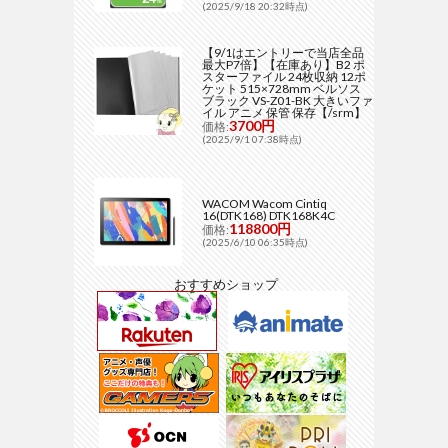
(2025/9/18 20:32時点)
【9/1はエントリーで当店全品
最大P7倍】【在庫あり】B2 ポ
スターファイル 24枚収納 12ポ
ケット 515×728mm ベルソス
ブラック VS-Z01-BK 大きいファ
イル アニメ 保管 保存【/srm】
3700円
価格:
(2025/9/1 07:38時点)
WACOM Wacom Cintiq
16(DTK168) DTK168K4C
118800円
価格:
(2025/6/10 06:35時点)
おすすめショップ