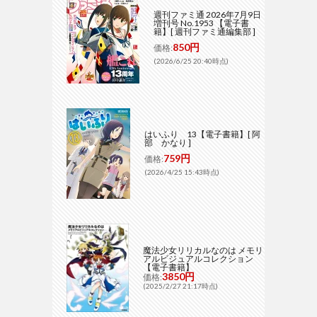
週刊ファミ通 2026年7月9日
増刊号 No.1953 【電子書
籍】[ 週刊ファミ通編集部 ]
850円
価格:
(2026/6/25 20:40時点)
はいふり 13【電子書籍】[ 阿
部 かなり ]
759円
価格:
(2026/4/25 15:43時点)
魔法少女リリカルなのは メモリ
アルビジュアルコレクション
【電子書籍】
3850円
価格:
(2025/2/27 21:17時点)