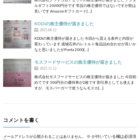
ルギフト20000円分です 常設の株主優待ではないですが割は
良いです Amazonギフトカード[…]
KDDIの株主優待が届きました
2025.06.12
KDDIの株主優待が届きました 今回から貰える条件と内容が
変わっています 成城石井のレトルト食品詰め合わせが良いか
なと思いましたがPonta 2000[…]
モスフードサービスの株主優待が届きました
2025.11.12
株式会社モスフードサービスの株主優待が届きました 今回初
めてです 500円分の優待券が2枚です 割引券としても使えま
すが、モスバーガーで使うならモスカ[…]
コメントを書く
※
が付いている欄は必須項
メールアドレスが公開されることはありません。