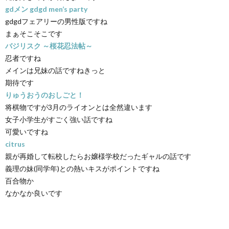
gdメン gdgd men’s party
gdgdフェアリーの男性版ですね
まぁそこそこです
バジリスク ～桜花忍法帖～
忍者ですね
メインは兄妹の話ですねきっと
期待です
りゅうおうのおしごと！
将棋物ですが3月のライオンとは全然違います
女子小学生がすごく強い話ですね
可愛いですね
citrus
親が再婚して転校したらお嬢様学校だったギャルの話です
義理の妹(同学年)との熱いキスがポイントですね
百合物か
なかなか良いです