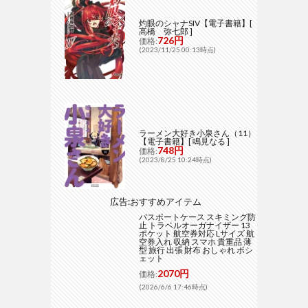
灼眼のシャナSIV【電子書籍】[
高橋 弥七郎 ]
726円
価格:
(2023/11/25 00:13時点)
ラーメン大好き小泉さん（11）
【電子書籍】[ 鳴見なる ]
748円
価格:
(2023/8/25 10:24時点)
広告:おすすめアイテム
パスポートケース スキミング防
止 トラベルオーガナイザー 13
ポケット 航空券対応 Lサイズ 航
空券入れ 収納 スマホ 貴重品 薄
型 旅行 出張 財布 おしゃれ ポシ
ェット
2070円
価格:
(2026/6/6 17:46時点)