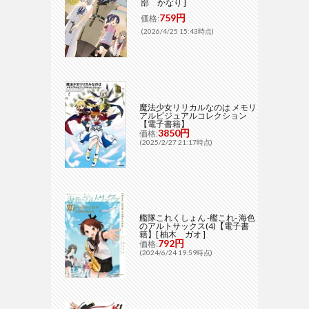
部 かなり ]
759円
価格:
(2026/4/25 15:43時点)
魔法少女リリカルなのは メモリ
アルビジュアルコレクション
【電子書籍】
3850円
価格:
(2025/2/27 21:17時点)
艦隊これくしょん -艦これ- 海色
のアルトサックス(4)【電子書
籍】[ 柚木 ガオ ]
792円
価格:
(2024/6/24 19:59時点)