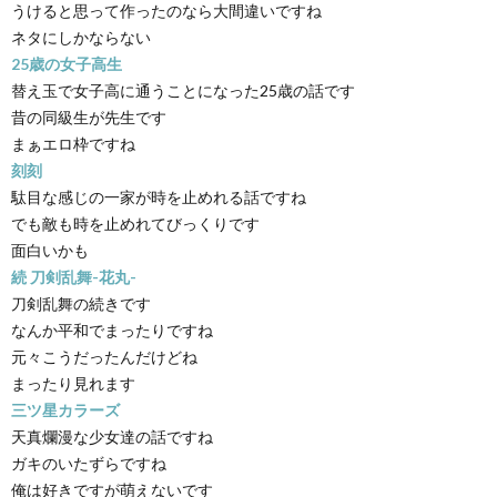
うけると思って作ったのなら大間違いですね
ネタにしかならない
25歳の女子高生
替え玉で女子高に通うことになった25歳の話です
昔の同級生が先生です
まぁエロ枠ですね
刻刻
駄目な感じの一家が時を止めれる話ですね
でも敵も時を止めれてびっくりです
面白いかも
続 刀剣乱舞-花丸-
刀剣乱舞の続きです
なんか平和でまったりですね
元々こうだったんだけどね
まったり見れます
三ツ星カラーズ
天真爛漫な少女達の話ですね
ガキのいたずらですね
俺は好きですが萌えないです