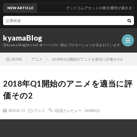
NEW ARTICLE
グッドコムアセットの株主優待が届きました
kyamaBlog
旧kyama.blogdns.net 本ページの一部はプロモーションが含まれています
アニメ
2018年Q1開始のアニメを適当に評価その2
HOME
2018年Q1開始のアニメを適当に評
価その2
2018.01.13
アニメ
1話見たレビュー
,
2018年Q1