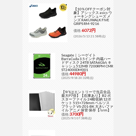
【10％OFFクーポン対
象】アシックス asics ウ
ォーキングシューズ メ
ンズ RAKUWALK FIVE
GRIPS RM-9216
6072円
価格:
(2026/5/13 21:58時点)
Seagate｜シーゲイト
BarraCuda 3.5インチ 内蔵ハー
ドディスク 24TB SATA6Gb/s キ
ャッシュ512MB 7200RPM CMR
ST24000DM001
44980円
価格:
(2025/9/18 20:32時点)
【9/1はエントリーで当店全品
最大P7倍】【在庫あり】B2 ポ
スターファイル 24枚収納 12ポ
ケット 515×728mm ベルソス
ブラック VS-Z01-BK 大きいファ
イル アニメ 保管 保存【/srm】
3700円
価格:
(2025/9/1 07:38時点)