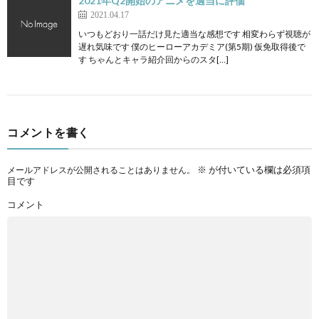
2021年Q2開始のアニメを適当に評価
2021.04.17
いつもどおり一話だけ見た適当な感想です 相変わらず視聴が
遅れ気味です 僕のヒーローアカデミア(第5期) 仮免取得後で
す ちゃんとキャラ紹介回からのスタ[…]
コメントを書く
※
が付いている欄は必須項
メールアドレスが公開されることはありません。
目です
コメント