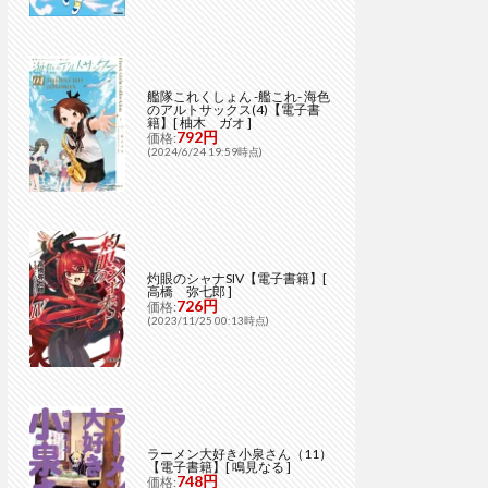
艦隊これくしょん -艦これ- 海色
のアルトサックス(4)【電子書
籍】[ 柚木 ガオ ]
792円
価格:
(2024/6/24 19:59時点)
灼眼のシャナSIV【電子書籍】[
高橋 弥七郎 ]
726円
価格:
(2023/11/25 00:13時点)
ラーメン大好き小泉さん（11）
【電子書籍】[ 鳴見なる ]
748円
価格: