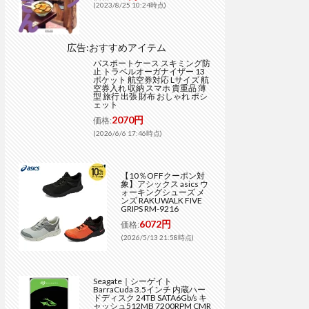
(2023/8/25 10:24時点)
広告:おすすめアイテム
パスポートケース スキミング防
止 トラベルオーガナイザー 13
ポケット 航空券対応 Lサイズ 航
空券入れ 収納 スマホ 貴重品 薄
型 旅行 出張 財布 おしゃれ ポシ
ェット
2070円
価格:
(2026/6/6 17:46時点)
【10％OFFクーポン対
象】アシックス asics ウ
ォーキングシューズ メ
ンズ RAKUWALK FIVE
GRIPS RM-9216
6072円
価格:
(2026/5/13 21:58時点)
Seagate｜シーゲイト
BarraCuda 3.5インチ 内蔵ハー
ドディスク 24TB SATA6Gb/s キ
ャッシュ512MB 7200RPM CMR