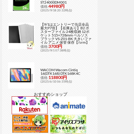
ST24000DM001
44980円
価格:
(2025/9/18 20:32時点)
【9/1はエントリーで当店全品
最大P7倍】【在庫あり】B2 ポ
スターファイル 24枚収納 12ポ
ケット 515×728mm ベルソス
ブラック VS-Z01-BK 大きいファ
イル アニメ 保管 保存【/srm】
3700円
価格:
(2025/9/1 07:38時点)
WACOM Wacom Cintiq
16(DTK168) DTK168K4C
118800円
価格:
(2025/6/10 06:35時点)
おすすめショップ