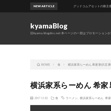
NEW ARTICLE
グッドコムアセットの株主優待が届
kyamaBlog
旧kyama.blogdns.net 本ページの一部はプロモーショ
食
横浜家系らーめん 希家 駒沢店 
HOME
横浜家系らーめん 希家
2017.11.02
食
ラーメン
,
横浜家系らーめん 希家