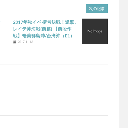
次の記事
ャ
2017年秋イベ 捷号決戦！邀撃、
レイテ沖海戦(前篇) 【前段作
戦】奄美群島沖/台湾沖（E1）
2017.11.18