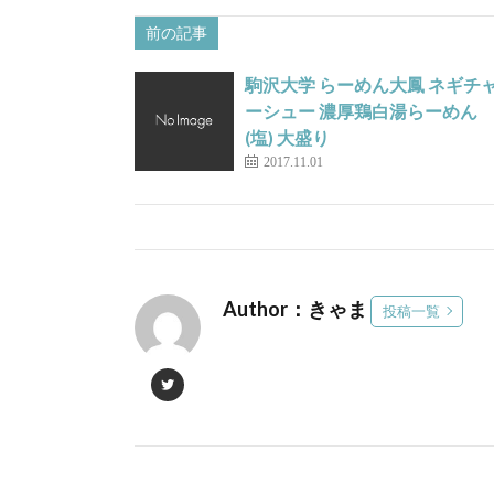
前の記事
駒沢大学 らーめん大鳳 ネギチ
ーシュー 濃厚鶏白湯らーめん
(塩) 大盛り
2017.11.01
Author：きゃま
投稿一覧