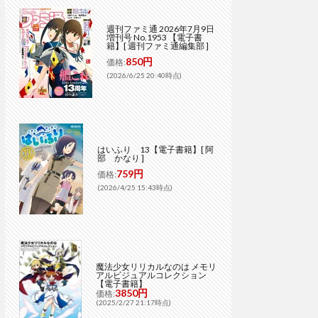
週刊ファミ通 2026年7月9日
増刊号 No.1953 【電子書
籍】[ 週刊ファミ通編集部 ]
850円
価格:
(2026/6/25 20:40時点)
はいふり 13【電子書籍】[ 阿
部 かなり ]
759円
価格:
(2026/4/25 15:43時点)
魔法少女リリカルなのは メモリ
アルビジュアルコレクション
【電子書籍】
3850円
価格:
(2025/2/27 21:17時点)