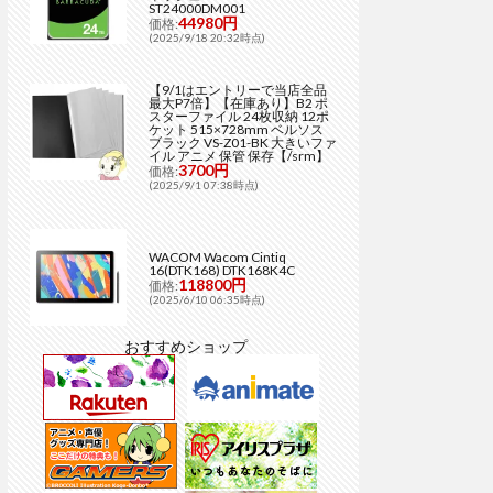
ST24000DM001
44980円
価格:
(2025/9/18 20:32時点)
【9/1はエントリーで当店全品
最大P7倍】【在庫あり】B2 ポ
スターファイル 24枚収納 12ポ
ケット 515×728mm ベルソス
ブラック VS-Z01-BK 大きいファ
イル アニメ 保管 保存【/srm】
3700円
価格:
(2025/9/1 07:38時点)
WACOM Wacom Cintiq
16(DTK168) DTK168K4C
118800円
価格:
(2025/6/10 06:35時点)
おすすめショップ