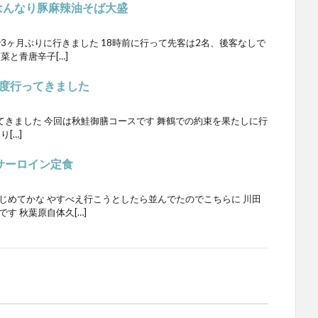
はんなり豚麻辣油そば大盛
で3ヶ月ぶりに行きました 18時前に行って先客は2名、後客なしで
菜と青唐辛子[…]
eに再度行ってきました
再び行ってきました 今回は秋鮭御膳コースです 舞鶴での約束を果たしに行
[…]
 サーロイン定食
じめてかな やすべえ行こうとしたら並んでたのでこちらに 川田
す 秋葉原自体久[…]