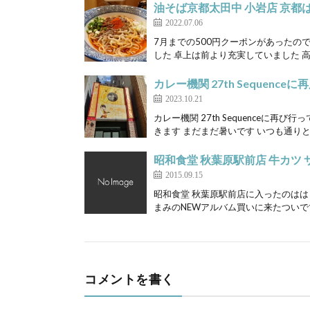
油そば京都太田中 小岩店 京都
2022.07.06
7月までの500円クーポンがあったの
した 卓上は前より充実していました 高
カレー機関 27th Sequenc
2023.10.21
カレー機関 27th Sequenceに
きます まだまだ暑いです いつも通りとり
昭和食堂 秋葉原駅前店 牛カツ
2015.09.15
昭和食堂 秋葉原駅前店に入ったのはは
まみのNEWアルバム買いに来たついでで
コメントを書く