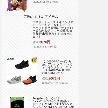
(2023/8/25 10:24時点)
広告:おすすめアイテム
パスポートケース スキミング防
止 トラベルオーガナイザー 13
ポケット 航空券対応 Lサイズ 航
空券入れ 収納 スマホ 貴重品 薄
型 旅行 出張 財布 おしゃれ ポシ
ェット
2070円
価格:
(2026/6/6 17:46時点)
【10％OFFクーポン対
象】アシックス asics ウ
ォーキングシューズ メ
ンズ RAKUWALK FIVE
GRIPS RM-9216
6072円
価格:
(2026/5/13 21:58時点)
Seagate｜シーゲイト
BarraCuda 3.5インチ 内蔵ハー
ドディスク 24TB SATA6Gb/s キ
ャッシュ512MB 7200RPM CMR