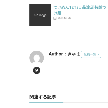
つけめんTETSU 品達店 特製つ
け麺
2016.06.20
Author：きゃま
投稿一覧
関連する記事