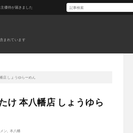
が届きました
ンが含まれています
八幡店 しょうゆらーめん
たけ 本八幡店 しょうゆら
メン
,
本八幡