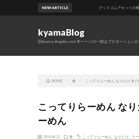
NEW ARTICLE
グッドコムアセットの株主優待
kyamaBlog
旧kyama.blogdns.net 本ページの一部はプロモーショ
食
こってりらーめん なりたけ 本
HOME
こってりらーめん なり
ーめん
2016.06.23
食
こってりらーめん なりたけ
,
ラー