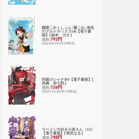
艦隊これくしょん -艦これ- 海色
のアルトサックス(4)【電子書
籍】[ 柚木 ガオ ]
792円
価格:
(2024/6/24 19:59時点)
灼眼のシャナSIV【電子書籍】[
高橋 弥七郎 ]
726円
価格:
(2023/11/25 00:13時点)
ラーメン大好き小泉さん（11）
【電子書籍】[ 鳴見なる ]
748円
価格: