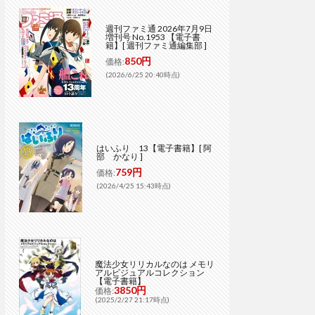
週刊ファミ通 2026年7月9日
増刊号 No.1953 【電子書
籍】[ 週刊ファミ通編集部 ]
850円
価格:
(2026/6/25 20:40時点)
はいふり 13【電子書籍】[ 阿
部 かなり ]
759円
価格:
(2026/4/25 15:43時点)
魔法少女リリカルなのは メモリ
アルビジュアルコレクション
【電子書籍】
3850円
価格:
(2025/2/27 21:17時点)