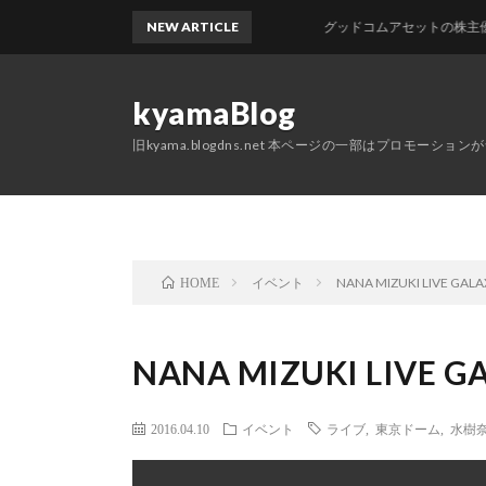
NEW ARTICLE
グッドコムアセットの株主優待が
kyamaBlog
旧kyama.blogdns.net 本ページの一部はプロモーショ
イベント
NANA MIZUKI LIVE GALA
HOME
NANA MIZUKI LIVE GA
2016.04.10
イベント
ライブ
,
東京ドーム
,
水樹