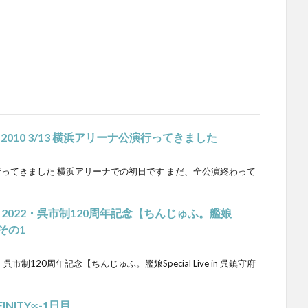
DEMY 2010 3/13 横浜アリーナ公演行ってきました
MY 2010行ってきました 横浜アリーナでの初日です まだ、全公演終わって
2022・呉市制120周年記念【ちんじゅふ。艦娘
】その1
制120周年記念【ちんじゅふ。艦娘Special Live in 呉鎮守府
NFINITY∞-1日目