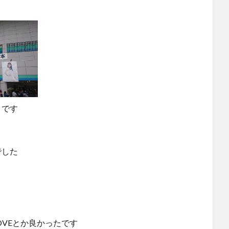
とです
でした
C LOVEとか良かったです