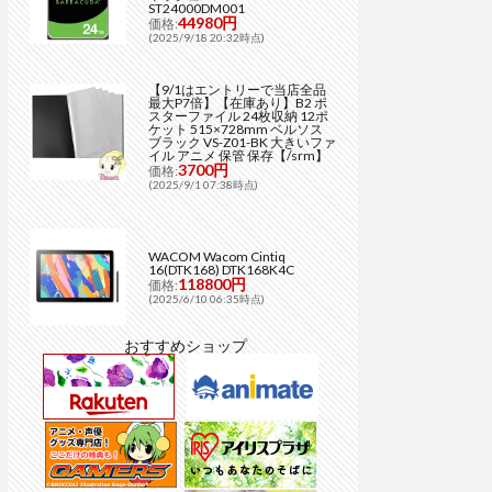
ST24000DM001
44980円
価格:
(2025/9/18 20:32時点)
【9/1はエントリーで当店全品
最大P7倍】【在庫あり】B2 ポ
スターファイル 24枚収納 12ポ
ケット 515×728mm ベルソス
ブラック VS-Z01-BK 大きいファ
イル アニメ 保管 保存【/srm】
3700円
価格:
(2025/9/1 07:38時点)
WACOM Wacom Cintiq
16(DTK168) DTK168K4C
118800円
価格:
(2025/6/10 06:35時点)
おすすめショップ