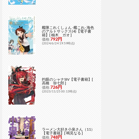
艦隊これくしょん -艦これ- 海色
のアルトサックス(4)【電子書
籍】[ 柚木 ガオ ]
792円
価格:
(2024/6/24 19:59時点)
灼眼のシャナSIV【電子書籍】[
高橋 弥七郎 ]
726円
価格:
(2023/11/25 00:13時点)
ラーメン大好き小泉さん（11）
【電子書籍】[ 鳴見なる ]
748円
価格: