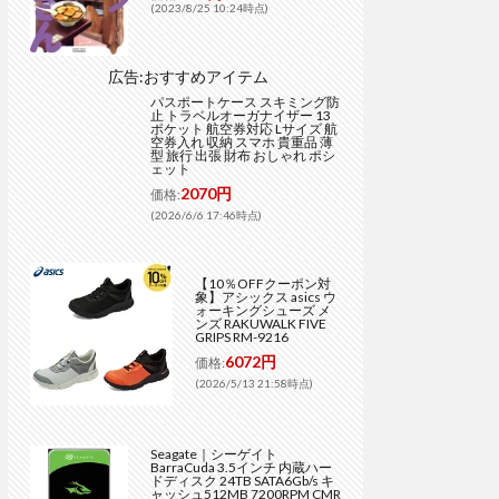
(2023/8/25 10:24時点)
広告:おすすめアイテム
パスポートケース スキミング防
止 トラベルオーガナイザー 13
ポケット 航空券対応 Lサイズ 航
空券入れ 収納 スマホ 貴重品 薄
型 旅行 出張 財布 おしゃれ ポシ
ェット
2070円
価格:
(2026/6/6 17:46時点)
【10％OFFクーポン対
象】アシックス asics ウ
ォーキングシューズ メ
ンズ RAKUWALK FIVE
GRIPS RM-9216
6072円
価格:
(2026/5/13 21:58時点)
Seagate｜シーゲイト
BarraCuda 3.5インチ 内蔵ハー
ドディスク 24TB SATA6Gb/s キ
ャッシュ512MB 7200RPM CMR