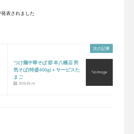
が発表されました
次の記事
つけ麺中華そば 節 本八幡店 男
気そば(特盛400g) + サービスた
まご
2016.04.14