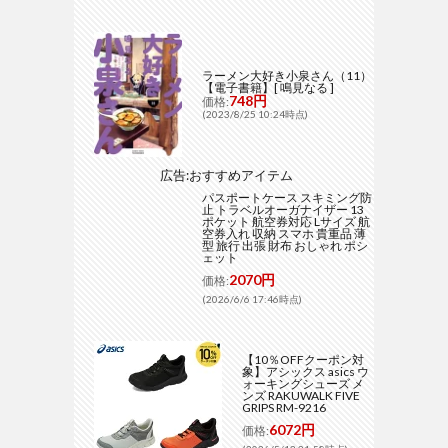
ラーメン大好き小泉さん（11）
【電子書籍】[ 鳴見なる ]
748円
価格:
(2023/8/25 10:24時点)
広告:おすすめアイテム
パスポートケース スキミング防
止 トラベルオーガナイザー 13
ポケット 航空券対応 Lサイズ 航
空券入れ 収納 スマホ 貴重品 薄
型 旅行 出張 財布 おしゃれ ポシ
ェット
2070円
価格:
(2026/6/6 17:46時点)
【10％OFFクーポン対
象】アシックス asics ウ
ォーキングシューズ メ
ンズ RAKUWALK FIVE
GRIPS RM-9216
6072円
価格: