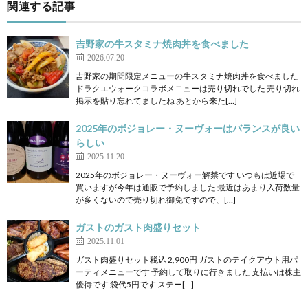
関連する記事
吉野家の牛スタミナ焼肉丼を食べました
2026.07.20
吉野家の期間限定メニューの牛スタミナ焼肉丼を食べました
ドラクエウォークコラボメニューは売り切れでした 売り切れ
掲示を貼り忘れてましたね あとから来た[…]
2025年のボジョレー・ヌーヴォーはバランスが良い
らしい
2025.11.20
2025年のボジョレー・ヌーヴォー解禁です いつもは近場で
買いますが今年は通販で予約しました 最近はあまり入荷数量
が多くないので売り切れ御免ですので、[…]
ガストのガスト肉盛りセット
2025.11.01
ガスト肉盛りセット税込 2,900円 ガストのテイクアウト用パ
ーティメニューです 予約して取りに行きました 支払いは株主
優待です 袋代5円です ステー[…]