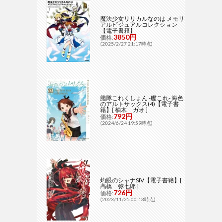
魔法少女リリカルなのは メモリ
アルビジュアルコレクション
【電子書籍】
3850円
価格:
(2025/2/27 21:17時点)
艦隊これくしょん -艦これ- 海色
のアルトサックス(4)【電子書
籍】[ 柚木 ガオ ]
792円
価格:
(2024/6/24 19:59時点)
灼眼のシャナSIV【電子書籍】[
高橋 弥七郎 ]
726円
価格:
(2023/11/25 00:13時点)