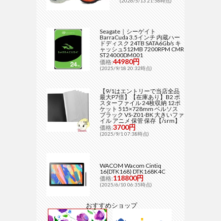
(2026/5/13 21:58時点)
Seagate｜シーゲイト
BarraCuda 3.5インチ 内蔵ハー
ドディスク 24TB SATA6Gb/s キ
ャッシュ512MB 7200RPM CMR
ST24000DM001
44980円
価格:
(2025/9/18 20:32時点)
【9/1はエントリーで当店全品
最大P7倍】【在庫あり】B2 ポ
スターファイル 24枚収納 12ポ
ケット 515×728mm ベルソス
ブラック VS-Z01-BK 大きいファ
イル アニメ 保管 保存【/srm】
3700円
価格:
(2025/9/1 07:38時点)
WACOM Wacom Cintiq
16(DTK168) DTK168K4C
118800円
価格:
(2025/6/10 06:35時点)
おすすめショップ