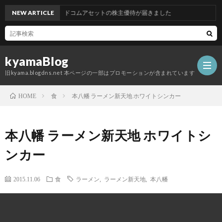
NEW ARTICLE
グッドコムアセットの株主優待が届きました
kyamaBlog
旧kyama.blogdns.net 本ページの一部はプロモーションが含まれています
食
本八幡 ラーメン新天地 ホワイトシンカー
HOME
本八幡 ラーメン新天地 ホワイトシ
ンカー
2015.11.06
食
ラーメン
,
ラーメン新天地
,
本八幡