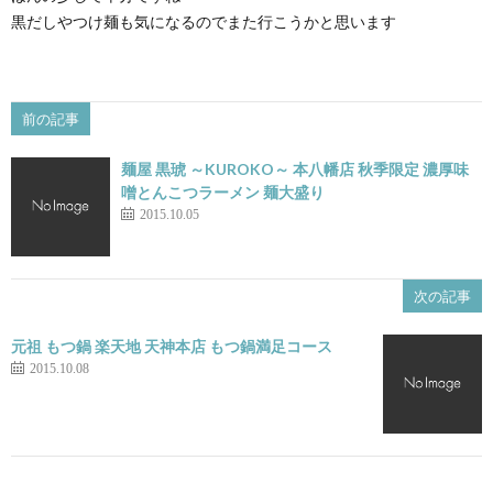
黒だしやつけ麺も気になるのでまた行こうかと思います
前の記事
麺屋 黒琥 ～KUROKO～ 本八幡店 秋季限定 濃厚味
噌とんこつラーメン 麺大盛り
2015.10.05
次の記事
元祖 もつ鍋 楽天地 天神本店 もつ鍋満足コース
2015.10.08