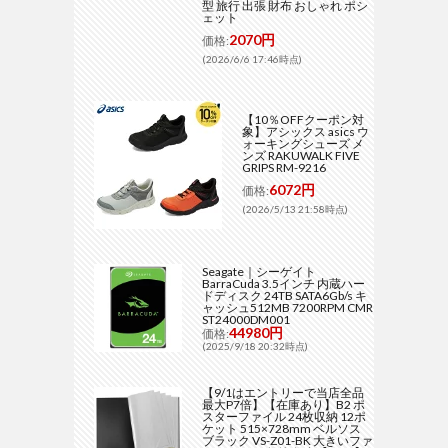
型 旅行 出張 財布 おしゃれ ポシ
ェット
2070円
価格:
(2026/6/6 17:46時点)
【10％OFFクーポン対
象】アシックス asics ウ
ォーキングシューズ メ
ンズ RAKUWALK FIVE
GRIPS RM-9216
6072円
価格:
(2026/5/13 21:58時点)
Seagate｜シーゲイト
BarraCuda 3.5インチ 内蔵ハー
ドディスク 24TB SATA6Gb/s キ
ャッシュ512MB 7200RPM CMR
ST24000DM001
44980円
価格:
(2025/9/18 20:32時点)
【9/1はエントリーで当店全品
最大P7倍】【在庫あり】B2 ポ
スターファイル 24枚収納 12ポ
ケット 515×728mm ベルソス
ブラック VS-Z01-BK 大きいファ