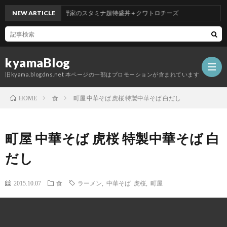
NEW ARTICLE
吉野家のスタミナ超特盛丼 + クワトロチーズ
kyamaBlog
旧kyama.blogdns.net 本ページの一部はプロモーションが含まれています
食
町屋 中華そば 虎桜 特製中華そば 白だし
HOME
町屋 中華そば 虎桜 特製中華そば 白
だし
2015.10.07
食
ラーメン
,
中華そば 虎桜
,
町屋