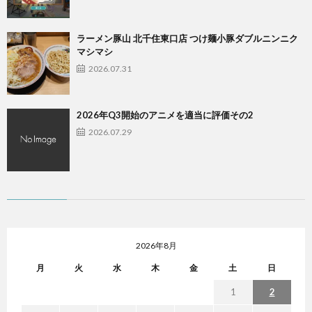
ラーメン豚山 北千住東口店 つけ麺小豚ダブルニンニク
マシマシ
2026.07.31
2026年Q3開始のアニメを適当に評価その2
2026.07.29
2026年8月
月
火
水
木
金
土
日
1
2