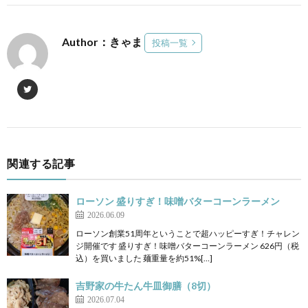
Author：きゃま
投稿一覧
関連する記事
ローソン 盛りすぎ！味噌バターコーンラーメン
2026.06.09
ローソン創業51周年ということで超ハッピーすぎ！チャレン
ジ開催です 盛りすぎ！味噌バターコーンラーメン 626円（税
込）を買いました 麺重量を約51%[…]
吉野家の牛たん牛皿御膳（8切）
2026.07.04