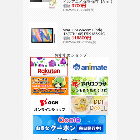
イル アニメ 保管 保存【/srm】
3700円
価格:
(2025/9/1 07:38時点)
WACOM Wacom Cintiq
16(DTK168) DTK168K4C
118800円
価格:
(2025/6/10 06:35時点)
おすすめショップ
Advertisement