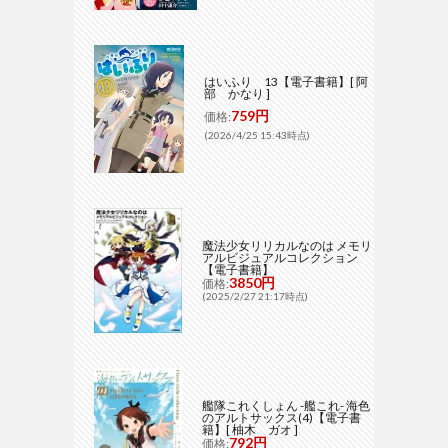
はいふり 13【電子書籍】[ 阿
部 かなり ]
759円
価格:
(2026/4/25 15:43時点)
魔法少女リリカルなのは メモリ
アルビジュアルコレクション
【電子書籍】
3850円
価格:
(2025/2/27 21:17時点)
艦隊これくしょん -艦これ- 海色
のアルトサックス(4)【電子書
籍】[ 柚木 ガオ ]
792円
価格: