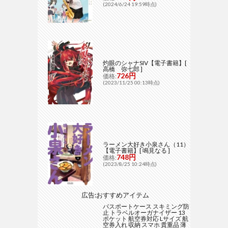
(2024/6/24 19:59時点)
灼眼のシャナSIV【電子書籍】[
高橋 弥七郎 ]
726円
価格:
(2023/11/25 00:13時点)
ラーメン大好き小泉さん（11）
【電子書籍】[ 鳴見なる ]
748円
価格:
(2023/8/25 10:24時点)
広告:おすすめアイテム
パスポートケース スキミング防
止 トラベルオーガナイザー 13
ポケット 航空券対応 Lサイズ 航
空券入れ 収納 スマホ 貴重品 薄