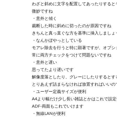
わざと斜めに文字を配置してあったりすると
微妙ですね
・意外と傾く
裁断した時に斜めに切ったのが原因ですね
きちんと真っ直ぐな方を基準に挿入しましょ
・なんかぼやっとしている
モアレ除去を行うと特に顕著ですが、オプシ
常に両方チェックをつけて問題ないですね
・意外と遅い
思ってたより遅いです
解像度落としたり、グレーにしたりするとす
とりあえず詰まらなければ放置すればいいの
・ユーザー定義サイズが便利
A4より幅だけ少し長い雑誌とかはこれで設
ADF-両面もこれでいけます
・無線LANが便利