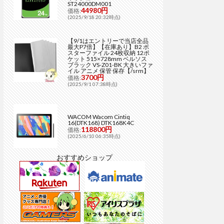
ST24000DM001
44980円
価格:
(2025/9/18 20:32時点)
【9/1はエントリーで当店全品
最大P7倍】【在庫あり】B2 ポ
スターファイル 24枚収納 12ポ
ケット 515×728mm ベルソス
ブラック VS-Z01-BK 大きいファ
イル アニメ 保管 保存【/srm】
3700円
価格:
(2025/9/1 07:38時点)
WACOM Wacom Cintiq
16(DTK168) DTK168K4C
118800円
価格:
(2025/6/10 06:35時点)
おすすめショップ