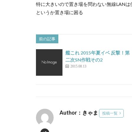
特に大きいので置き場を問わない無線LANは
というか置き場に困る
前の記事
艦これ 2015年夏イベ 反撃！第
二次SN作戦その2
2015.08.13
Author：きゃま
投稿一覧