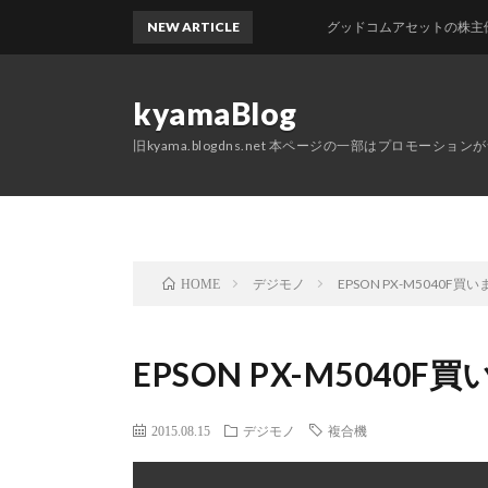
NEW ARTICLE
グッドコムアセットの株主優待が届
kyamaBlog
旧kyama.blogdns.net 本ページの一部はプロモーショ
デジモノ
EPSON PX-M5040F買
HOME
EPSON PX-M5040F
2015.08.15
デジモノ
複合機