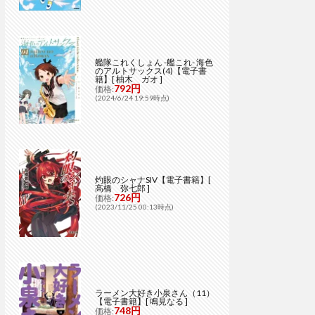
艦隊これくしょん -艦これ- 海色
のアルトサックス(4)【電子書
籍】[ 柚木 ガオ ]
792円
価格:
(2024/6/24 19:59時点)
灼眼のシャナSIV【電子書籍】[
高橋 弥七郎 ]
726円
価格:
(2023/11/25 00:13時点)
ラーメン大好き小泉さん（11）
【電子書籍】[ 鳴見なる ]
748円
価格: