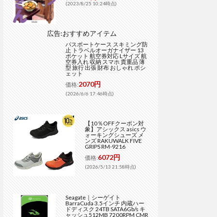
(2023/8/25 10:24時点)
広告:おすすめアイテム
パスポートケース スキミング防
止 トラベルオーガナイザー 13
ポケット 航空券対応 Lサイズ 航
空券入れ 収納 スマホ 貴重品 薄
型 旅行 出張 財布 おしゃれ ポシ
ェット
2070円
価格:
(2026/6/6 17:46時点)
【10％OFFクーポン対
象】アシックス asics ウ
ォーキングシューズ メ
ンズ RAKUWALK FIVE
GRIPS RM-9216
6072円
価格:
(2026/5/13 21:58時点)
Seagate｜シーゲイト
BarraCuda 3.5インチ 内蔵ハー
ドディスク 24TB SATA6Gb/s キ
ャッシュ512MB 7200RPM CMR