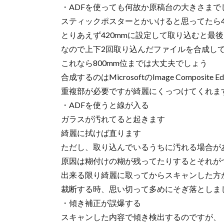
・ADFを使っても何故か原稿台の大きさまで
スティックポスターとかいけると思ってたら4
とりあえず420mmに設定して取り込むと最
なので上下2回取り込んだファイルを合成して
これなら800mm位までは大丈夫でしょう
合成するのはMicrosoftのImage Composite 
重複部が必要ですが綺麗にくっつけてくれま
・ADFを使うと線が入る
ガラスが汚れてると起きます
綺麗に拭けば直ります
ただし、取り込んでいるうちに汚れる場合が
原因は糊付けの糊が残ってたりするとそれが
出来る限り綺麗に取ってからスキャンした方
裁断する時、思い切って多めにそぎ落としま
・傾き補正が誤爆する
スキャンした内容で傾き検出するのですが、