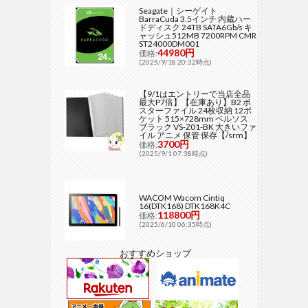
Seagate｜シーゲイト
BarraCuda 3.5インチ 内蔵ハー
ドディスク 24TB SATA6Gb/s キ
ャッシュ512MB 7200RPM CMR
ST24000DM001
44980円
価格:
(2025/9/18 20:32時点)
【9/1はエントリーで当店全品
最大P7倍】【在庫あり】B2 ポ
スターファイル 24枚収納 12ポ
ケット 515×728mm ベルソス
ブラック VS-Z01-BK 大きいファ
イル アニメ 保管 保存【/srm】
3700円
価格:
(2025/9/1 07:38時点)
WACOM Wacom Cintiq
16(DTK168) DTK168K4C
118800円
価格:
(2025/6/10 06:35時点)
おすすめショップ