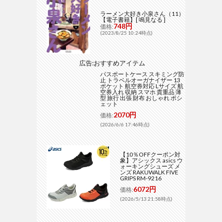
ラーメン大好き小泉さん（11）
【電子書籍】[ 鳴見なる ]
748円
価格:
(2023/8/25 10:24時点)
広告:おすすめアイテム
パスポートケース スキミング防
止 トラベルオーガナイザー 13
ポケット 航空券対応 Lサイズ 航
空券入れ 収納 スマホ 貴重品 薄
型 旅行 出張 財布 おしゃれ ポシ
ェット
2070円
価格:
(2026/6/6 17:46時点)
【10％OFFクーポン対
象】アシックス asics ウ
ォーキングシューズ メ
ンズ RAKUWALK FIVE
GRIPS RM-9216
6072円
価格:
(2026/5/13 21:58時点)