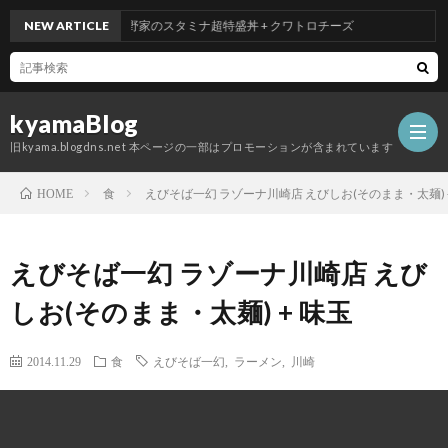
NEW ARTICLE
吉野家のスタミナ超特盛丼 + クワトロチーズ
kyamaBlog
旧kyama.blogdns.net 本ページの一部はプロモーションが含まれています
食
えびそば一幻 ラゾーナ川崎店 えびしお(そのまま・太麺) 
HOME
えびそば一幻 ラゾーナ川崎店 えび
しお(そのまま・太麺) + 味玉
2014.11.29
食
えびそば一幻
,
ラーメン
,
川崎