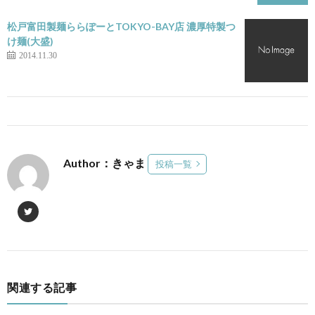
松戸富田製麺ららぽーとTOKYO-BAY店 濃厚特製つ
け麺(大盛)
2014.11.30
Author：きゃま
投稿一覧
関連する記事