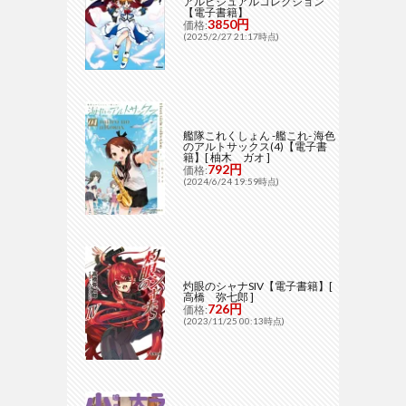
アルビジュアルコレクション
【電子書籍】
3850円
価格:
(2025/2/27 21:17時点)
艦隊これくしょん -艦これ- 海色
のアルトサックス(4)【電子書
籍】[ 柚木 ガオ ]
792円
価格:
(2024/6/24 19:59時点)
灼眼のシャナSIV【電子書籍】[
高橋 弥七郎 ]
726円
価格:
(2023/11/25 00:13時点)