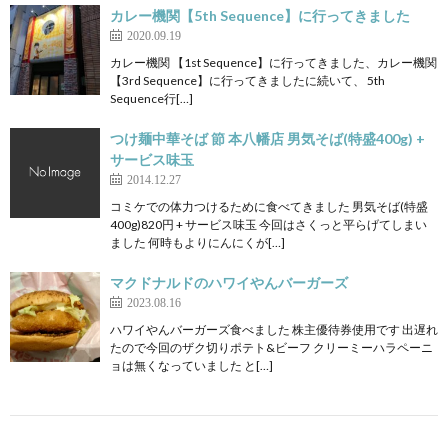
カレー機関【5th Sequence】に行ってきました
2020.09.19
カレー機関 【1st Sequence】に行ってきました、カレー機関
【3rd Sequence】に行ってきましたに続いて、 5th
Sequence行[…]
つけ麺中華そば 節 本八幡店 男気そば(特盛400g) +
サービス味玉
2014.12.27
コミケでの体力つけるために食べてきました 男気そば(特盛
400g)820円 + サービス味玉 今回はさくっと平らげてしまい
ました 何時もよりにんにくが[…]
マクドナルドのハワイやんバーガーズ
2023.08.16
ハワイやんバーガーズ食べました 株主優待券使用です 出遅れ
たので今回のザク切りポテト&ビーフ クリーミーハラペーニ
ョは無くなっていました と[…]