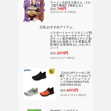
ラーメン大好き小泉さん（11）
【電子書籍】[ 鳴見なる ]
748円
価格:
(2023/8/25 10:24時点)
広告:おすすめアイテム
パスポートケース スキミング防
止 トラベルオーガナイザー 13
ポケット 航空券対応 Lサイズ 航
空券入れ 収納 スマホ 貴重品 薄
型 旅行 出張 財布 おしゃれ ポシ
ェット
2070円
価格:
(2026/6/6 17:46時点)
【10％OFFクーポン対
象】アシックス asics ウ
ォーキングシューズ メ
ンズ RAKUWALK FIVE
GRIPS RM-9216
6072円
価格:
(2026/5/13 21:58時点)
Seagate｜シーゲイト