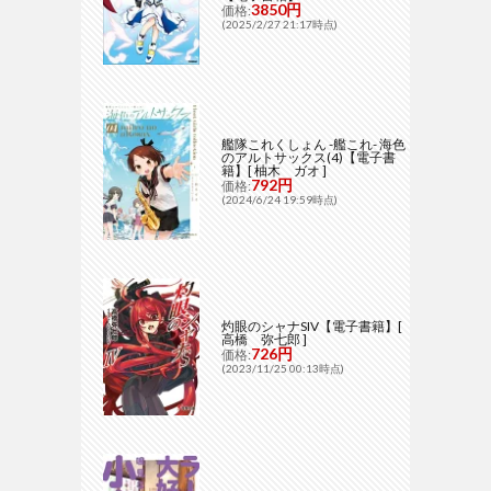
3850円
価格:
(2025/2/27 21:17時点)
艦隊これくしょん -艦これ- 海色
のアルトサックス(4)【電子書
籍】[ 柚木 ガオ ]
792円
価格:
(2024/6/24 19:59時点)
灼眼のシャナSIV【電子書籍】[
高橋 弥七郎 ]
726円
価格:
(2023/11/25 00:13時点)