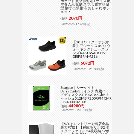
ポケット 航空券対応 Lサイズ 航
空券入れ 収納 スマホ 貴重品 薄
型 旅行 出張 財布 おしゃれ ポシ
ェット
2070円
価格:
(2026/6/6 17:46時点)
【10％OFFクーポン対
象】アシックス asics ウ
ォーキングシューズ メ
ンズ RAKUWALK FIVE
GRIPS RM-9216
6072円
価格:
(2026/5/13 21:58時点)
Seagate｜シーゲイト
BarraCuda 3.5インチ 内蔵ハー
ドディスク 24TB SATA6Gb/s キ
ャッシュ512MB 7200RPM CMR
ST24000DM001
44980円
価格:
(2025/9/18 20:32時点)
【9/1はエントリーで当店全品
最大P7倍】【在庫あり】B2 ポ
スターファイル 24枚収納 12ポ