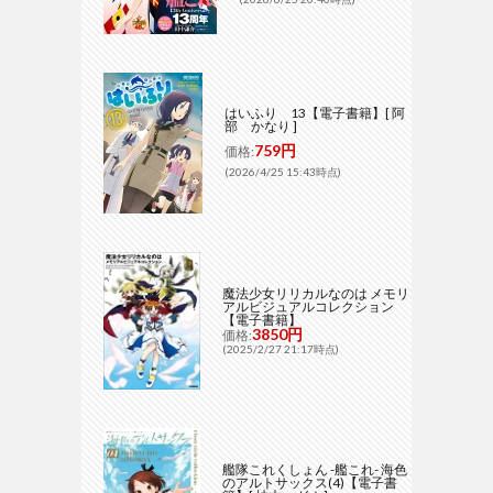
はいふり 13【電子書籍】[ 阿
部 かなり ]
759円
価格:
(2026/4/25 15:43時点)
魔法少女リリカルなのは メモリ
アルビジュアルコレクション
【電子書籍】
3850円
価格:
(2025/2/27 21:17時点)
艦隊これくしょん -艦これ- 海色
のアルトサックス(4)【電子書