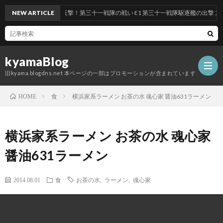
ベント 前段作戦：反撃！第三十一戦隊の戦い E1 第三十一戦隊駆逐艦の出撃 九州沖/
NEW ARTICLE
kyamaBlog
旧kyama.blogdns.net 本ページの一部はプロモーションが含まれています
食
横浜家系ラーメン お茶の水 魂心家 醤油631ラーメン
HOME
横浜家系ラーメン お茶の水 魂心家
醤油631ラーメン
2014.08.01
食
お茶の水
,
ラーメン
,
魂心家