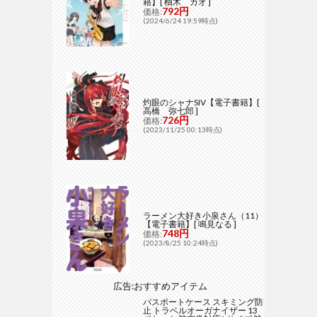
籍】[ 柚木 ガオ ]
792円
価格:
(2024/6/24 19:59時点)
灼眼のシャナSIV【電子書籍】[
高橋 弥七郎 ]
726円
価格:
(2023/11/25 00:13時点)
ラーメン大好き小泉さん（11）
【電子書籍】[ 鳴見なる ]
748円
価格:
(2023/8/25 10:24時点)
広告:おすすめアイテム
パスポートケース スキミング防
止 トラベルオーガナイザー 13