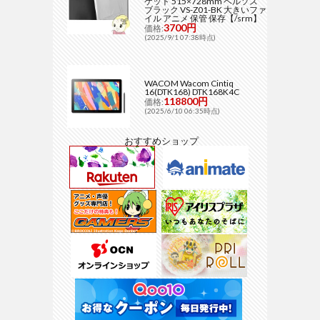
ケット 515×728mm ベルソス
ブラック VS-Z01-BK 大きいファ
イル アニメ 保管 保存【/srm】
3700円
価格:
(2025/9/1 07:38時点)
WACOM Wacom Cintiq
16(DTK168) DTK168K4C
118800円
価格:
(2025/6/10 06:35時点)
おすすめショップ