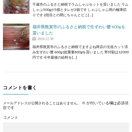
千歳市のふるさと納税でラムしゃぶセットを貰いました ラム
しゃぶ500gが5個とタレが2個です しゃぶしゃぶ用の極薄切
りです 2段目との間にちゃんとビニ[…]
福井県敦賀市のふるさと納税で生ずわい蟹 600gを
貰いました
2024.12.30
福井県敦賀市のふるさと納税でますよね商店の元祖カット済
み生ずわい蟹 600g (総重量800gを貰いました 寄付額は12000
円です 今年最後の給料を[…]
コメントを書く
※
が付いている欄は必須項
メールアドレスが公開されることはありません。
目です
コメント