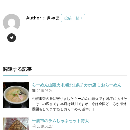
Author：きゃま
投稿一覧
関連する記事
らーめん山頭火 札幌北1条チカホ店 しおらーめん
2018.06.24
札幌出張の昼に寄りました らーめん山頭火です 地下にありそ
こそこの広さです 本店は旭川ですが、今は全国どころか海外
展開もしてますね しおらーめん 基本[…]
千歳市のラムしゃぶセット特大
2019.06.27