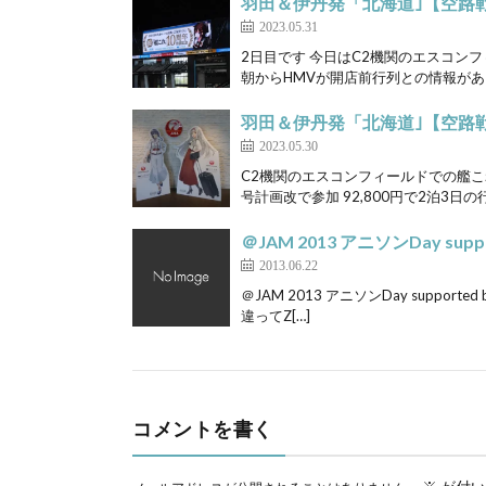
羽田＆伊丹発「北海道｣【空路
2023.05.31
2日目です 今日はC2機関のエスコン
朝からHMVが開店前行列との情報があ
羽田＆伊丹発「北海道｣【空路
2023.05.30
C2機関のエスコンフィールドでの艦こ
号計画改で参加 92,800円で2泊3日の行
＠JAM 2013 アニソンDay supp
2013.06.22
＠JAM 2013 アニソンDay supporte
違ってZ[…]
コメントを書く