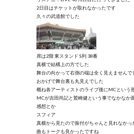
2日目はチケットが取れなかったです
久々の武道館でした
席は2階 東スタンド S列 38番
真横で結構上の方でした
舞台の向かって右側の端は全く見えませんで
おかげで舞台裏も丸見えでした
概ね各アーティストのライブ後にMCという
MCが吉田尚記と鷲崎健という事でなかなか
感想とか
スフィア
真横から見たので振付がちゃんと見れなかっ
曲もトークも良かったですね