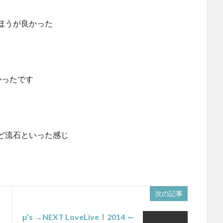
ほうが良かった
かったです
ど流石といった感じ
次の記事
μ’s →NEXT LoveLive！2014 ～