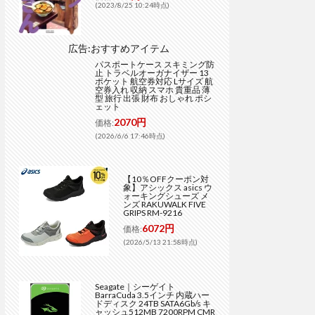
(2023/8/25 10:24時点)
広告:おすすめアイテム
パスポートケース スキミング防
止 トラベルオーガナイザー 13
ポケット 航空券対応 Lサイズ 航
空券入れ 収納 スマホ 貴重品 薄
型 旅行 出張 財布 おしゃれ ポシ
ェット
2070円
価格:
(2026/6/6 17:46時点)
【10％OFFクーポン対
象】アシックス asics ウ
ォーキングシューズ メ
ンズ RAKUWALK FIVE
GRIPS RM-9216
6072円
価格:
(2026/5/13 21:58時点)
Seagate｜シーゲイト
BarraCuda 3.5インチ 内蔵ハー
ドディスク 24TB SATA6Gb/s キ
ャッシュ512MB 7200RPM CMR