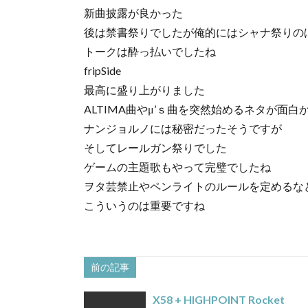
新曲披露が良かった
後は禁書祭りでしたが俺的にはシャナ祭りの
トークは酔っ払いでしたね
fripSide
最高に盛り上がりました
ALTIMA曲やμ’ｓ曲を突然始めるネタが面白
ナンジョルノには秘密だったそうですが
そしてレールガン祭りでした
ゲームの主題歌もやって完璧でしたね
ヲタ芸禁止やペンライトのルールを定めるな
こういうのは重要ですね
前の記事
X58 + HIGHPOINT Rocket