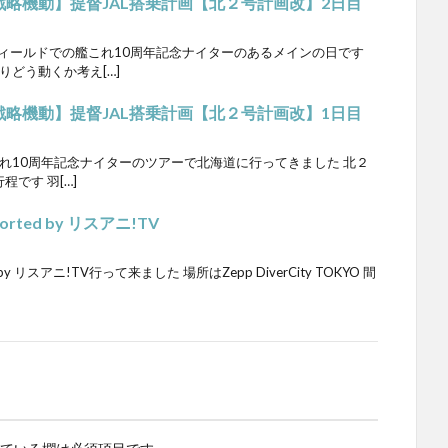
戦略機動】提督JAL搭乗計画【北２号計画改】2日目
フィールドでの艦これ10周年記念ナイターのあるメインの日です
りどう動くか考え[…]
戦略機動】提督JAL搭乗計画【北２号計画改】1日目
れ10周年記念ナイターのツアーで北海道に行ってきました 北２
程です 羽[…]
orted by リスアニ!TV
d by リスアニ!TV行って来ました 場所はZepp DiverCity TOKYO 間