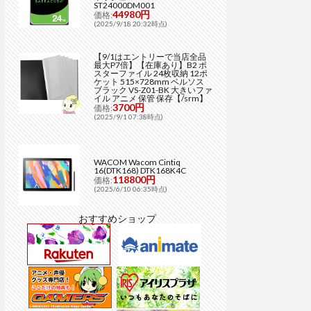
ST24000DM001
44980円
価格:
(2025/9/18 20:32時点)
【9/1はエントリーで当店全品
最大P7倍】【在庫あり】B2 ポ
スターファイル 24枚収納 12ポ
ケット 515×728mm ベルソス
ブラック VS-Z01-BK 大きいファ
イル アニメ 保管 保存【/srm】
3700円
価格:
(2025/9/1 07:38時点)
WACOM Wacom Cintiq
16(DTK168) DTK168K4C
118800円
価格:
(2025/6/10 06:35時点)
おすすめショップ