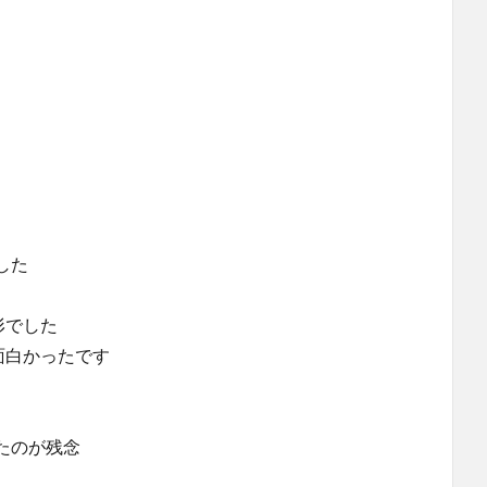
した
形でした
面白かったです
たのが残念