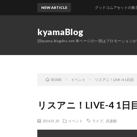
NEW ARTICLE
グッドコムアセットの株主優待が
kyamaBlog
旧kyama.blogdns.net 本ページの一部はプロモーショ
イベント
リスアニ！LIVE-4 1日目
HOME
リスアニ！LIVE-4 1日
2014.01.26
イベント
ライブ
,
武道館