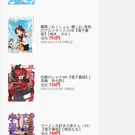
艦隊これくしょん -艦これ- 海色
のアルトサックス(4)【電子書
籍】[ 柚木 ガオ ]
792円
価格:
(2024/6/24 19:59時点)
灼眼のシャナSIV【電子書籍】[
高橋 弥七郎 ]
726円
価格:
(2023/11/25 00:13時点)
ラーメン大好き小泉さん（11）
【電子書籍】[ 鳴見なる ]
748円
価格: