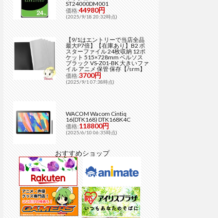
ST24000DM001
44980円
価格:
(2025/9/18 20:32時点)
【9/1はエントリーで当店全品
最大P7倍】【在庫あり】B2 ポ
スターファイル 24枚収納 12ポ
ケット 515×728mm ベルソス
ブラック VS-Z01-BK 大きいファ
イル アニメ 保管 保存【/srm】
3700円
価格:
(2025/9/1 07:38時点)
WACOM Wacom Cintiq
16(DTK168) DTK168K4C
118800円
価格:
(2025/6/10 06:35時点)
おすすめショップ