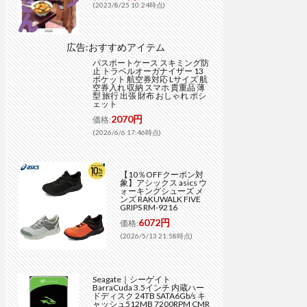
(2023/8/25 10:24時点)
広告:おすすめアイテム
パスポートケース スキミング防
止 トラベルオーガナイザー 13
ポケット 航空券対応 Lサイズ 航
空券入れ 収納 スマホ 貴重品 薄
型 旅行 出張 財布 おしゃれ ポシ
ェット
2070円
価格:
(2026/6/6 17:46時点)
【10％OFFクーポン対
象】アシックス asics ウ
ォーキングシューズ メ
ンズ RAKUWALK FIVE
GRIPS RM-9216
6072円
価格:
(2026/5/13 21:58時点)
Seagate｜シーゲイト
BarraCuda 3.5インチ 内蔵ハー
ドディスク 24TB SATA6Gb/s キ
ャッシュ512MB 7200RPM CMR