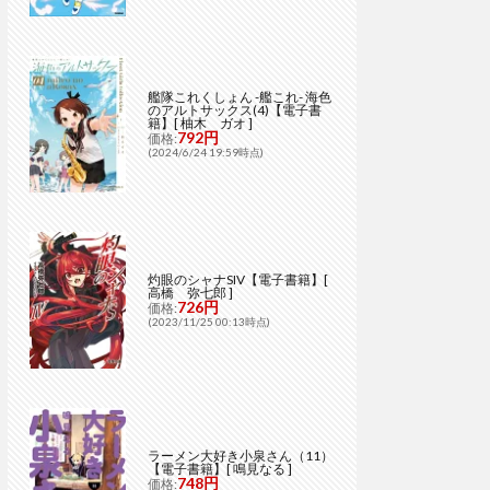
艦隊これくしょん -艦これ- 海色
のアルトサックス(4)【電子書
籍】[ 柚木 ガオ ]
792円
価格:
(2024/6/24 19:59時点)
灼眼のシャナSIV【電子書籍】[
高橋 弥七郎 ]
726円
価格:
(2023/11/25 00:13時点)
ラーメン大好き小泉さん（11）
【電子書籍】[ 鳴見なる ]
748円
価格: