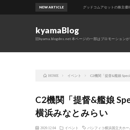
NEW ARTICLE
グッドコムアセットの株主優待が届きま
kyamaBlog
旧kyama.blogdns.net 本ページの一部はプロモーショ
イベント
C2機関「提督&艦娘 Specia
HOME
C2機関「提督&艦娘 Specia
横浜みなとみらい
2020.12.04
イベント
パシフィコ横浜国立大ホー