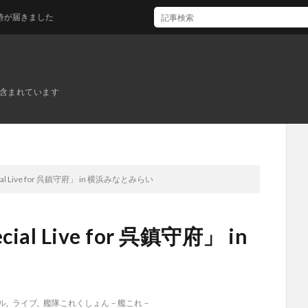
した
ンが含まれています
l Live for 呉鎮守府」 in 横浜みなとみらい
l Live for 呉鎮守府」 in
ル
,
ライブ
,
艦隊これくしょん－艦これ－