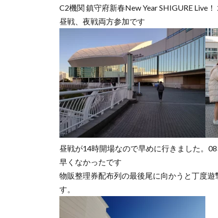
C2機関 鎮守府新春New Year SHIGURE Liv
昼戦、夜戦両方参加です
昼戦が14時開場なので早めに行きました。0
早くなかったです
物販整理券配布列の最後尾に向かうと丁度遊
す。