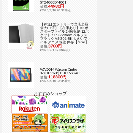
ST24000DM001
44980円
価格:
(2025/9/18 20:32時点)
【9/1はエントリーで当店全品
最大P7倍】【在庫あり】B2 ポ
スターファイル 24枚収納 12ポ
ケット 515×728mm ベルソス
ブラック VS-Z01-BK 大きいファ
イル アニメ 保管 保存【/srm】
3700円
価格:
(2025/9/1 07:38時点)
WACOM Wacom Cintiq
16(DTK168) DTK168K4C
118800円
価格:
(2025/6/10 06:35時点)
おすすめショップ