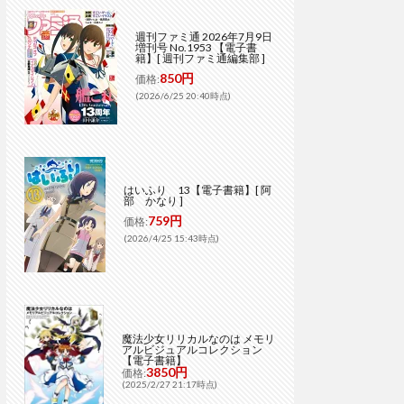
週刊ファミ通 2026年7月9日
増刊号 No.1953 【電子書
籍】[ 週刊ファミ通編集部 ]
850円
価格:
(2026/6/25 20:40時点)
はいふり 13【電子書籍】[ 阿
部 かなり ]
759円
価格:
(2026/4/25 15:43時点)
魔法少女リリカルなのは メモリ
アルビジュアルコレクション
【電子書籍】
3850円
価格:
(2025/2/27 21:17時点)