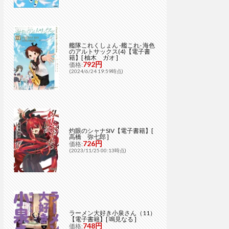
艦隊これくしょん -艦これ- 海色
のアルトサックス(4)【電子書
籍】[ 柚木 ガオ ]
792円
価格:
(2024/6/24 19:59時点)
灼眼のシャナSIV【電子書籍】[
高橋 弥七郎 ]
726円
価格:
(2023/11/25 00:13時点)
ラーメン大好き小泉さん（11）
【電子書籍】[ 鳴見なる ]
748円
価格: