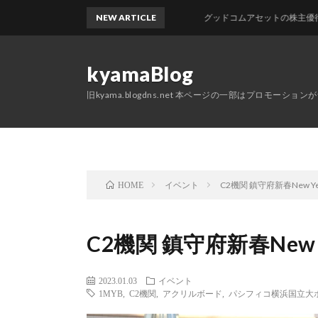
NEW ARTICLE
グッドコムアセットの株主優待が届きまし
kyamaBlog
旧kyama.blogdns.net 本ページの一部はプロモーショ
イベント
C2機関 鎮守府新春New Year
HOME
C2機関 鎮守府新春New Yea
2023.01.03
イベント
1MYB
,
C2機関
,
アクリルボード
,
パシフィコ横浜国立大