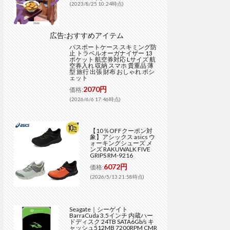
(2023/8/25 10:24時点)
広告:おすすめアイテム
パスポートケース スキミング防
止 トラベルオーガナイザー 13
ポケット 航空券対応 Lサイズ 航
空券入れ 収納 スマホ 貴重品 薄
型 旅行 出張 財布 おしゃれ ポシ
ェット
2070円
価格:
(2026/6/6 17:46時点)
【10％OFFクーポン対
象】アシックス asics ウ
ォーキングシューズ メ
ンズ RAKUWALK FIVE
GRIPS RM-9216
6072円
価格:
(2026/5/13 21:58時点)
Seagate｜シーゲイト
BarraCuda 3.5インチ 内蔵ハー
ドディスク 24TB SATA6Gb/s キ
ャッシュ512MB 7200RPM CMR