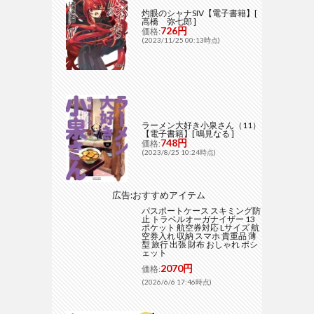
灼眼のシャナSIV【電子書籍】[
高橋 弥七郎 ]
726円
価格:
(2023/11/25 00:13時点)
ラーメン大好き小泉さん（11）
【電子書籍】[ 鳴見なる ]
748円
価格:
(2023/8/25 10:24時点)
広告:おすすめアイテム
パスポートケース スキミング防
止 トラベルオーガナイザー 13
ポケット 航空券対応 Lサイズ 航
空券入れ 収納 スマホ 貴重品 薄
型 旅行 出張 財布 おしゃれ ポシ
ェット
2070円
価格:
(2026/6/6 17:46時点)