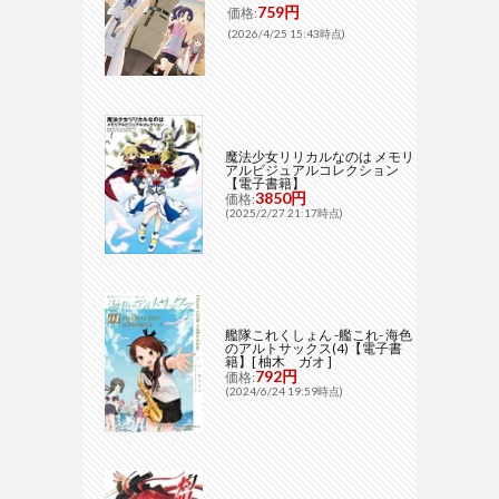
759円
価格:
(2026/4/25 15:43時点)
魔法少女リリカルなのは メモリ
アルビジュアルコレクション
【電子書籍】
3850円
価格:
(2025/2/27 21:17時点)
艦隊これくしょん -艦これ- 海色
のアルトサックス(4)【電子書
籍】[ 柚木 ガオ ]
792円
価格:
(2024/6/24 19:59時点)