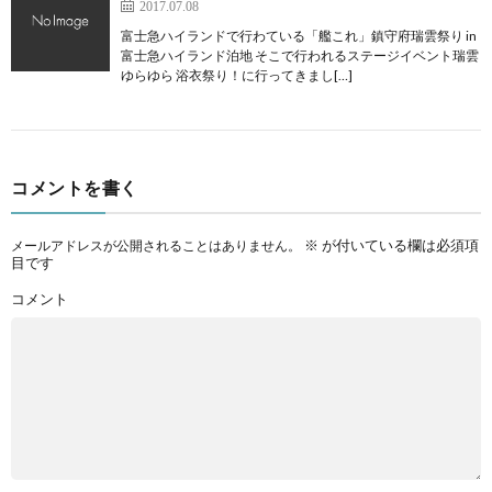
2017.07.08
富士急ハイランドで行わている「艦これ」鎮守府瑞雲祭り in
富士急ハイランド泊地 そこで行われるステージイベント瑞雲
ゆらゆら 浴衣祭り！に行ってきまし[…]
コメントを書く
※
が付いている欄は必須項
メールアドレスが公開されることはありません。
目です
コメント