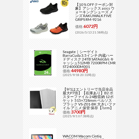
【10％OFFクーポン対
象】アシックス asics ウ
ォーキングシューズ メ
ンズ RAKUWALK FIVE
GRIPS RM-9216
6072円
価格:
(2026/5/13 21:58時点)
Seagate｜シーゲイト
BarraCuda 3.5インチ 内蔵ハー
ドディスク 24TB SATA6Gb/s キ
ャッシュ512MB 7200RPM CMR
ST24000DM001
44980円
価格:
(2025/9/18 20:32時点)
【9/1はエントリーで当店全品
最大P7倍】【在庫あり】B2 ポ
スターファイル 24枚収納 12ポ
ケット 515×728mm ベルソス
ブラック VS-Z01-BK 大きいファ
イル アニメ 保管 保存【/srm】
3700円
価格:
(2025/9/1 07:38時点)
WACOM Wacom Cintiq