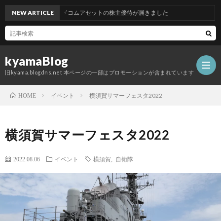
NEW ARTICLE
グッドコムアセットの株主優待が届きました
kyamaBlog
旧kyama.blogdns.net 本ページの一部はプロモーションが含まれています
イベント
横須賀サマーフェスタ2022
HOME
横須賀サマーフェスタ2022
2022.08.06
イベント
横須賀
,
自衛隊