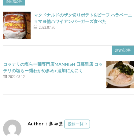
前の記事
マクドナルドのザク切りポテト&ビーフ ハラペーニ
ョマヨ他ハワイアンバーガーズ食べた
2022.07.30
次の記事
コッテリの塩らー麺専門店MANNISH 日暮里店 コッ
テリの塩らー麺わかめ多め+追加にんにく
2022.08.12
Author：きゃま
投稿一覧