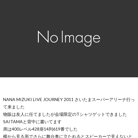
NANA MIZUKI LIVE JOURNEY 2011 さいたまスーパーアリーナ行っ
て来ました
物販は友人に任てましたが会場限定のTシャツゲットできました
SAITAMAと背中に書いてます
席は400レベル428扉14列619番でした
横から見る形でさらに舞台奥に立たれるとスピーカーで見えないと