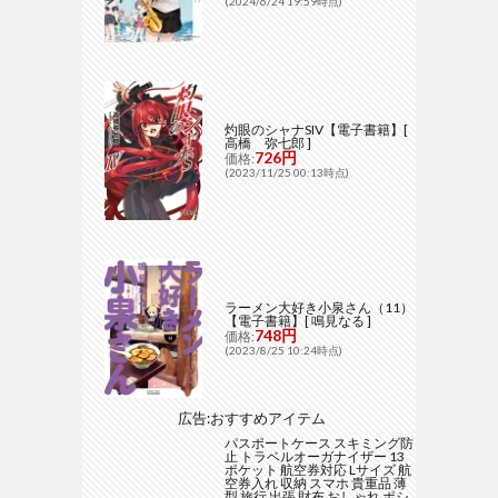
(2024/6/24 19:59時点)
灼眼のシャナSIV【電子書籍】[
高橋 弥七郎 ]
726円
価格:
(2023/11/25 00:13時点)
ラーメン大好き小泉さん（11）
【電子書籍】[ 鳴見なる ]
748円
価格:
(2023/8/25 10:24時点)
広告:おすすめアイテム
パスポートケース スキミング防
止 トラベルオーガナイザー 13
ポケット 航空券対応 Lサイズ 航
空券入れ 収納 スマホ 貴重品 薄
型 旅行 出張 財布 おしゃれ ポシ