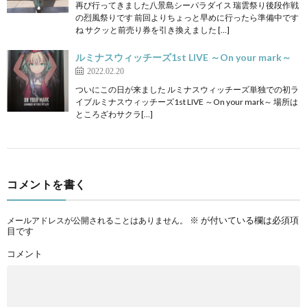
再び行ってきました八景島シーパラダイス 瑞雲祭り後段作戦
の烈風祭りです 前回よりちょっと早めに行ったら準備中です
ね サクッと前売り券を引き換えました […]
ルミナスウィッチーズ1st LIVE ～On your mark～
2022.02.20
ついにこの日が来ました ルミナスウィッチーズ単独での初ラ
イブルミナスウィッチーズ1st LIVE ～On your mark～ 場所は
ところざわサクラ[…]
コメントを書く
※
が付いている欄は必須項
メールアドレスが公開されることはありません。
目です
コメント