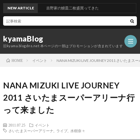
NEW ARTICLE
吉野家の鰻皿二枚盛買ってきた
kyamaBlog
旧kyama.blogdns.net 本ページの一部はプロモーションが含まれています
イベント
NANA MIZUKI LIVE JOURNEY 2011 さ
HOME
NANA MIZUKI LIVE JOURNEY
2011 さいたまスーパーアリーナ行
って来ました
2011.07.25
イベント
さいたまスーパーアリーナ
,
ライブ
,
水樹奈々