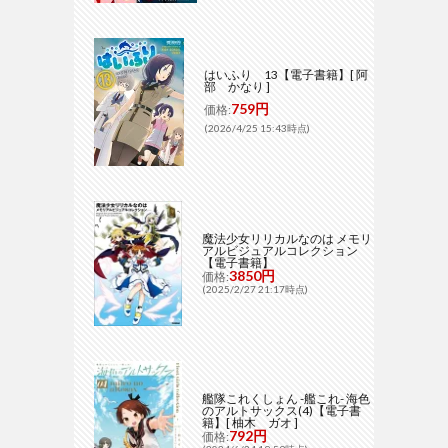
はいふり 13【電子書籍】[ 阿
部 かなり ]
759円
価格:
(2026/4/25 15:43時点)
魔法少女リリカルなのは メモリ
アルビジュアルコレクション
【電子書籍】
3850円
価格:
(2025/2/27 21:17時点)
艦隊これくしょん -艦これ- 海色
のアルトサックス(4)【電子書
籍】[ 柚木 ガオ ]
792円
価格: