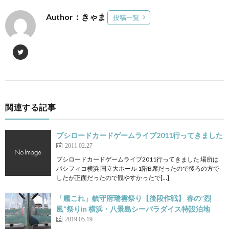
Author：きゃま
投稿一覧
関連する記事
ブシロードカードゲームライブ2011行ってきました
2011.02.27
ブシロードカードゲームライブ2011行ってきました 場所は
パシフィコ横浜 国立大ホール 1階B席だったので後ろの方で
したが正面だったので観やすかったで[…]
「艦これ」鎮守府瑞雲祭り【後段作戦】 春の”烈
風”祭りin 横浜・八景島シーパラダイス特設泊地
2019.05.19