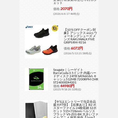
ェット
2070円
価格:
(2026/6/6 17:46時点)
【10％OFFクーポン対
象】アシックス asics ウ
ォーキングシューズ メ
ンズ RAKUWALK FIVE
GRIPS RM-9216
6072円
価格:
(2026/5/13 21:58時点)
Seagate｜シーゲイト
BarraCuda 3.5インチ 内蔵ハー
ドディスク 24TB SATA6Gb/s キ
ャッシュ512MB 7200RPM CMR
ST24000DM001
44980円
価格:
(2025/9/18 20:32時点)
【9/1はエントリーで当店全品
最大P7倍】【在庫あり】B2 ポ
スターファイル 24枚収納 12ポ
ケット 515×728mm ベルソス
ブラック VS-Z01-BK 大きいファ
イル アニメ 保管 保存【/srm】