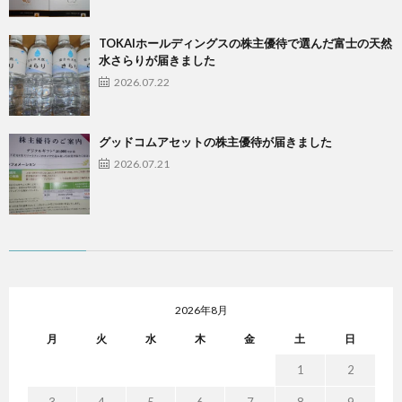
TOKAIホールディングスの株主優待で選んだ富士の天然
水さらりが届きました
2026.07.22
グッドコムアセットの株主優待が届きました
2026.07.21
2026年8月
月
火
水
木
金
土
日
1
2
3
4
5
6
7
8
9